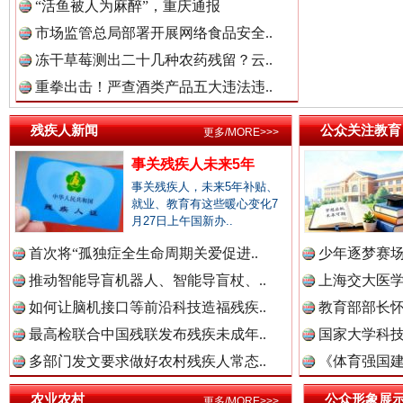
“活鱼被人为麻醉”，重庆通报
市场监管总局部署开展网络食品安全..
冻干草莓测出二十几种农药残留？云..
重拳出击！严查酒类产品五大违法违..
残疾人新闻
公众关注教育
更多/MORE>>>
事关残疾人未来5年
事关残疾人，未来5年补贴、
三年瞒报超千万 隐匿收入偷税被查处..
就业、教育有这些暖心变化7
月27日上午国新办..
首次将“孤独症全生命周期关爱促进..
少年逐梦赛场
推动智能导盲机器人、智能导盲杖、..
上海交大医
如何让脑机接口等前沿科技造福残疾..
教育部部长怀
最高检联合中国残联发布残疾未成年..
国家大学科技
多部门发文要求做好农村残疾人常态..
《体育强国建
农业农村
公众形象展
更多/MORE>>>