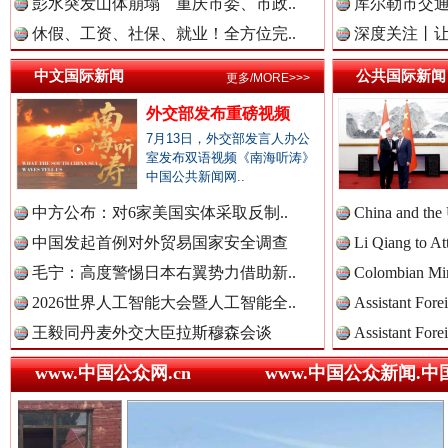
中国法治新闻网.
彭水突发山体崩塌 重庆市委、市政..
库尔勒市交通
休假、工资、社保、就业！全方位完..
深度关注丨让
巳巳如意，开工大吉！
三轮上
中文国际新闻
公共国际新闻
中国法院新闻网.
更多/MORE>>>
外交部发布重磅视频
7月13日，外交部发言人办公
室发布双语视频《南海听涛》
中国检察新闻网.
中国公共新闻网..
中方公布：对6家美国实体采取反制..
China and the
中国发起首例对外贸易国家安全调查
Li Qiang to At
中国医药新闻网.
毛宁：高度警惕日本右翼势力借助新..
Colombian Mini
2026世界人工智能大会暨人工智能全..
Assistant Fore
“后车司机肯定在骂我”
全民健身
王毅同丹麦外交大臣拉斯穆森会谈
Assistant Fore
中国企业新闻网.
www.中国公众网.cn
www.中国公众新闻.中