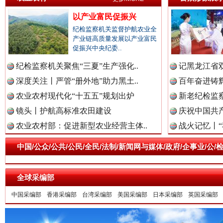
以产业富民促振兴
祁连巍巍树丰碑
高回报
纪检监察机关监督护航农业全
产业链高质量发展以产业富民
促振兴中央纪委..
纪检监察机关聚焦“三夏”生产强化..
记黑龙江省双
深度关注丨严管“册外地”助力黑土..
百年奋进铸辉
农业农村现代化“十五五”规划出炉
新老纪检监察
镜头丨护航高标准农田建设
庆祝中国共产
农业农村部：促进新型农业经营主体..
战火记忆丨“
中国/公众/公共/公民/全民/法制/新闻网与媒体/政府/企事业/
一枚“钉子”竟然扎入要害部门
全球采编部
中国采编部
香港采编部
台湾采编部
美国采编部
日本采编部
英国采编部