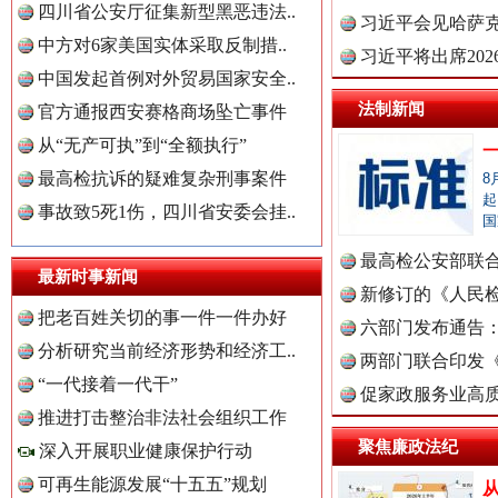
四川省公安厅征集新型黑恶违法..
理高级..
习近平会见哈萨
中方对6家美国实体采取反制措..
习近平将出席20
中国发起首例对外贸易国家安全..
球治理..
法制新闻
官方通报西安赛格商场坠亡事件
从“无产可执”到“全额执行”
最高检抗诉的疑难复杂刑事案件
8
世界屋脊 天路回响
永
起
事故致5死1伤，四川省安委会挂..
国
最高检公安部联
最新时事新闻
周岁未..
新修订的《人民
把老百姓关切的事一件一件办好
布
六部门发布通告
分析研究当前经济形势和经济工..
中国全民新闻网.
两部门联合印发
“一代接着一代干”
定》
促家政服务业高质
推进打击整治非法社会组织工作
聚焦廉政法纪
深入开展职业健康保护行动
中国公众新闻网.
可再生能源发展“十五五”规划
红船起航处 潮起向未来
广州首