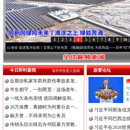
1
2
3
4
5
6
7
8
9
10
奋进复兴征程丨宝塔山下好光景..
·[视频]
因党而生 为党而战——百年“纪”事⑧加强纪律.
今日即时新闻
政要论坛
省市州负责人投稿
近期涉私家车群死群伤事故多发..
习
半生相守，一别两宽：这场老年..
工
一纸欠条伤亲情 巡回调解促和..
主
“后车司机肯定在骂我”
全民健身
26万保费，离婚时为何要分走一..
习近平同斯洛伐
杨天誉，不得录用为公务员
习近平同巴西总
传销头目出狱后办书院暴力管教..
习近平在2026