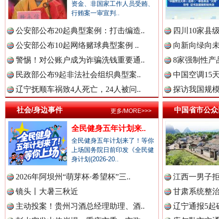
资金、非国家工作人员受贿、
行贿案一审宣判..
中国公众新闻网.
公安部公布20起典型案例：打击编造..
四川10家县
公安部公布10起网络赌球典型案例 ..
向新向绿向未
警惕！对公账户成为诈骗洗钱重要通..
8家强制性产
中国公民新闻网.
民政部公布9起非法社会组织典型案..
中国空调15
辽宁抚顺车祸致4人死亡，24人被问..
探访我国规模
社会/身边事件
中国省市公众
更多/MORE>>>
中国公共新闻网.
春天里的科技盛宴
全民健身五年计划来..
全民健身五年计划来了！等你
上场国务院日前印发《全民健
身计划(2026-20..
中国法制新闻网.
2026年阿坝州“萌芽杯·希望杯”三..
江西一男子拒
镜头丨大暑三秋近
甘肃系统整治
主动投案！贵州习酒总经理助理、酒..
辽宁通报5起