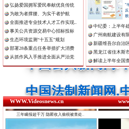
弘扬爱国拥军爱民奉献优良传统
"
反
为敢为者撑腰、为实干者护航
败
中国公民新闻网.
全面推进专业技术人才工作实现..
中纪委：上半年处
事关公共资源交易中心招标投标
广州南航建设有
生态环境监测“十五五”规划
新疆维吾尔自治
中国公共新闻网.
部署28条重点任务举措扩大消费
黑龙江省佳木斯
从抓作风入手推进全面从严治党
解读上半年全国
数据
中国法制新闻网.
三年瞒报超千万 隐匿收入偷税被查处..
WWW.Videosnews.cn
ww
中国法治新闻网.