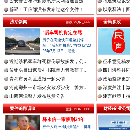
公安部公布25起涉汛涉灾网络谣言违..
将建筑垃圾
中国视频新闻网.
辟谣！工信部没有发布过这个文件！
以案释法｜图“
法治新闻
全民参政
更多/MORE>>>
“后车司机肯定在骂..
中国廉政法纪网.
男子在高速快车道急刹停
车："后车司机肯定在骂我"20
雄关漫道展新颜
“
26年7月13日，湖北..
近期涉私家车群死群伤事故多发，公..
征求意见稿发
中国律师在线.中
传销头目出狱后办书院暴力管教孩子..
四川洪雅县同
青岛市黄岛区通报一起火情
政治监督更
河南郑州一市场火灾致2死2伤，警方..
深度关注丨
中国参政网.中
山西河津警方发布悬赏公告
建言献策丨持
案件追踪调查
财经/企业公
更多/MORE>>>
中国全民新闻网.
释永信一审获刑24年
衣柜里的秘密
高速路上
被告人刘应成职务侵占、挪用