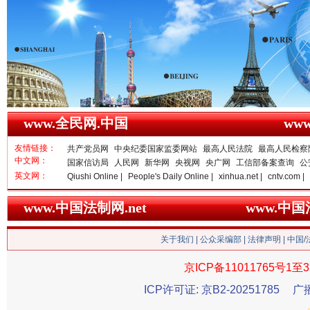
雄关漫道展新颜
“
www.全民网.中国
ww
友情链接：
共产党员网
中央纪委国家监委网站
最高人民法院
最高人民检察
中文网：
国家信访局
人民网
新华网
央视网
央广网
工信部备案查询
公
英文网：
Qiushi Online |
People's Daily Online |
xinhua.net |
cntv.com |
www.中国法制网.net
www.中
关于我们
|
公众采编部
|
法律声明
| 中国
京ICP备11011765号1至3
衣柜里的秘密
高速路上
ICP许可证: 京B2-20251785
广