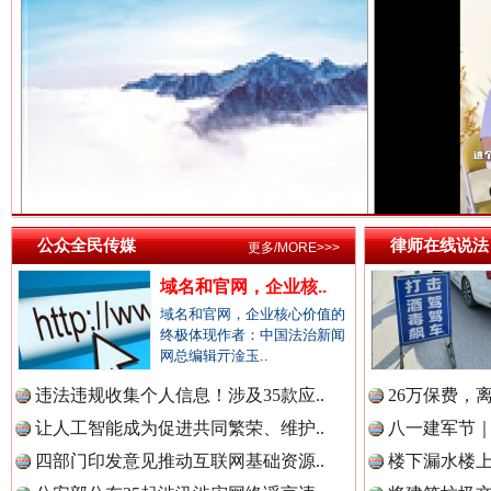
中国法院新闻网.
祁连巍巍树丰碑
高回报
中国检察新闻网.
中国医药新闻网.
公众全民传媒
律师在线说法
更多/MORE>>>
域名和官网，企业核..
中国企业新闻网.
域名和官网，企业核心价值的
终极体现作者：中国法治新闻
网总编辑亓淦玉..
一枚“钉子”竟然扎入要害部门
违法违规收集个人信息！涉及35款应..
26万保费，
中国农业新闻网.
让人工智能成为促进共同繁荣、维护..
八一建军节｜
四部门印发意见推动互联网基础资源..
楼下漏水楼上