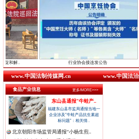
中国农业新闻网.
中国视频新闻网.
世界屋脊 天路回响
永
中国廉政法纪网.
行业协会接连发公告
东山县通
www.中国法制传媒网.cn
www.中国法治
食品产业信息
更多/MORE>>>
中国律师在线.中
东山县通报“牛蛙产..
福建东山县市监局通报当地一
企业涉及"牛蛙产品抗生素超
标问题"：相关情..
中国参政网.中
红船起航处 潮起向未来
广州首
北京朝阳市场监管局通报“小杨生煎..