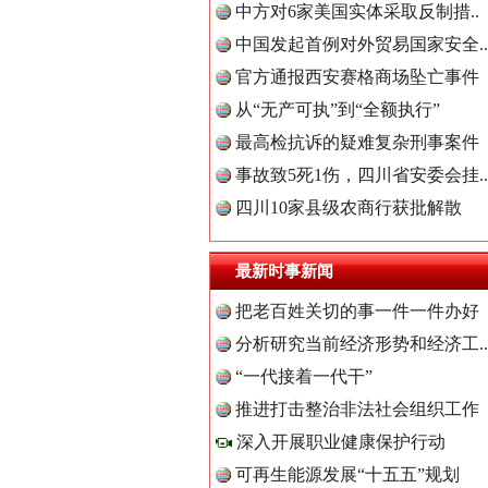
中方对6家美国实体采取反制措..
中国发起首例对外贸易国家安全..
世界屋脊 天路回响
官方通报西安赛格商场坠亡事件
从“无产可执”到“全额执行”
最高检抗诉的疑难复杂刑事案件
事故致5死1伤，四川省安委会挂..
四川10家县级农商行获批解散
最新时事新闻
中国全民
把老百姓关切的事一件一件办好
分析研究当前经济形势和经济工..
红船起航处 潮起向未来
“一代接着一代干”
中国公众
推进打击整治非法社会组织工作
深入开展职业健康保护行动
可再生能源发展“十五五”规划