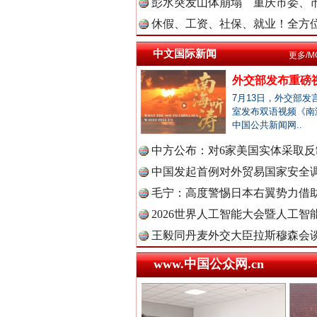
彭水突发山体崩塌 重庆市委、市
中国法院
休假、工资、社保、就业！全方位
中文国际新闻
更多/M
外交部发布重磅
中国检察
7月13日，外交部发
室发布双语视频《南
中国公共新闻网..
“后车司机肯定在骂我”
中方公布：对6家美国实体采取反制
中国医药
中国发起首例对外贸易国家安全
毛宁：高度警惕日本右翼势力借助
2026世界人工智能大会暨人工智能
中国企业
王毅同丹麦外交大臣拉斯穆森会
www.中国公众网.cn
中国农业