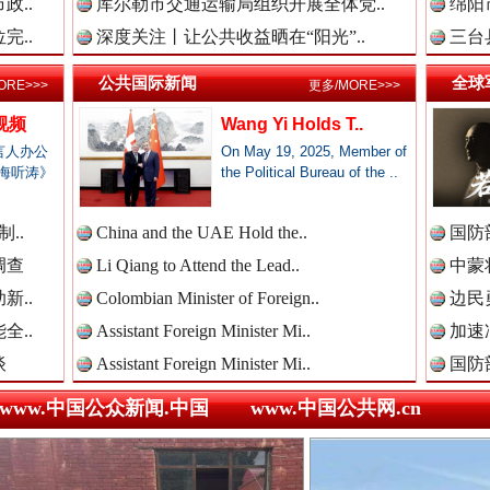
政..
库尔勒市交通运输局组织开展全体党..
绵阳
新闻网.中国
完..
深度关注丨让公共收益晒在“阳光”..
三台
公共国际新闻
全球
ORE>>>
更多/MORE>>>
视频
Wang Yi Holds T..
新闻网.中国
言人办公
On May 19, 2025, Member of
海听涛》
the Political Bureau of the ..
全民健身五年计划来了！等你上场
..
China and the UAE Hold the..
国防
新闻网.中国
调查
Li Qiang to Attend the Lead..
中蒙将
新..
Colombian Minister of Foreign..
边民
全..
Assistant Foreign Minister Mi..
加速
新闻网.中国
谈
Assistant Foreign Minister Mi..
国防
www.中国公众新闻.中国
www.中国公共网.cn
新闻网.中国