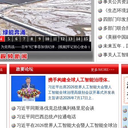
事关公共资
《生态环境
读
四部门印发
多部门联合
《美丽中国
4
5
6
7
8
9
10
11
12
13
14
15
未来五年，
年“纪”事⑧加强纪律..
·[视频]
牢记初心使命 奋进复兴征程丨“转折之城”激荡..
·[视频]
事关人工智
全民健身五年计划来了！等你上场
政要论坛
稿
更多/MORE>>>
携手构建全球人工智能治理体..
习近平出席2026世界人工智能大会暨人
工智能全球治理高级别会议开幕式并发表
主旨讲话2026年7月17日上..
习近平同斯洛伐克总统佩列格里尼会谈
习近平同巴西总统卢拉通电话
习近平在2026世界人工智能大会暨人工智能全球治