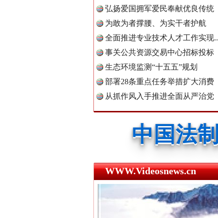
弘扬爱国拥军爱民奉献优良传统
中国公民
为敢为者撑腰、为实干者护航
全面推进专业技术人才工作实现..
事关公共资源交易中心招标投标
中国公共
生态环境监测“十五五”规划
三年瞒报超千万 隐匿收入偷税被查
部署28条重点任务举措扩大消费
从抓作风入手推进全面从严治党
中国法制
中国法治
WWW.Videosnews.cn
中国法院
祁连巍巍树丰碑