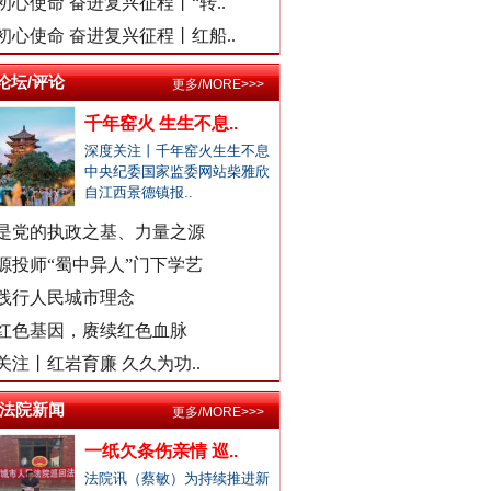
初心使命 奋进复兴征程丨“转..
找国土所所长办事被借68万元？
初心使命 奋进复兴征程丨红船..
外交部发布重磅视频：《不跪！》
公务员考生笔试面试第一落选？
中标公告套网络人名，湖北通报
论坛/评论
更多/MORE>>>
南宁通报“一教师脚踢小学生”
千年窑火 生生不息..
周知！公安部这个举报平台上线..
深度关注丨千年窑火生生不息
中央纪委国家监委网站柴雅欣
村民“从小被父母砍手割耳”？
自江西景德镇报..
民警走访吓得家里老人欲轻生？
是党的执政之基、力量之源
安徽颍上县红星镇发布道歉声明
源投师“蜀中异人”门下学艺
医院弄错CT女子被误诊“绝症”
践行人民城市理念
驾车致4死,审理时开贫困证明？
红色基因，赓续红色血脉
现场视频！山东舰出扼台东
濉溪县通报黑臭水体流入农灌区
关注丨红岩育廉 久久为功..
官方通报周口六院医生坠楼身亡
景区摩托车收费带路设置路障？
/法院新闻
更多/MORE>>>
男子曝妻子和公职人员多次开房
一纸欠条伤亲情 巡..
女子自曝怀孕时摆烂丈夫是副处
法院讯（蔡敏）为持续推进新