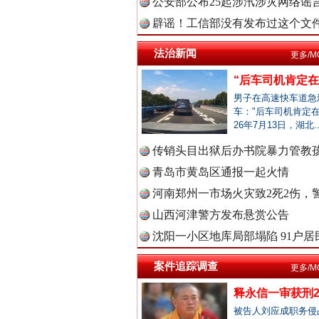
公安部公布25起涉汛涉灾网络谣言
辟谣！工信部没有发布过这个文
雄关漫道展新颜
中国廉政
法治新闻
更多/M
“后车司机肯定在骂
男子在高速快车道急
车："后车司机肯定在
中国律
26年7月13日，湖北.
传销头目出狱后办书院暴力管教孩
青岛市黄岛区通报一起火情
中国参
河南郑州一市场火灾致2死2伤，警
山西河津警方发布悬赏公告
衣柜里的秘密
沈阳一小区地库局部塌陷 91户居民
中国全民
案件追踪调查
更多/M
释永信一审获刑2
被告人刘应成职务侵