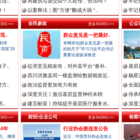
违..
将建筑垃圾交由个人处理，合法吗？
牢记
件！
以案释法｜图“方便”酿成大祸 “..
牢记
“文明之鹰-2025”联训
法纪网.中国
全民参政
公众
ORE>>>
更多/MORE>>>
..
群众意见是一把最好..
刹停
本网评论|群众意见是一把最
骂我"20
好的尺子"学习习近平总书记
师在线.中国
.
重要论述纵深推进..
子..
征求意见稿发布，对外卖平台“卷补..
基层
四川洪雅县同一楼盘测绘数据相差近..
杨星
政网.中国
方..
政治监督更加有力有效
全面
深度关注丨激活基层监督神经末梢
高速路上逆行称"我一路开着双闪"..
传承
..
建言献策丨持续提升基层医疗服务水..
深度
新闻网.中国
财经/企业公司
检察
ORE>>>
更多/MORE>>>
4年
行业协会接连发公告
占、挪用
近日，中国烹饪协会连发公