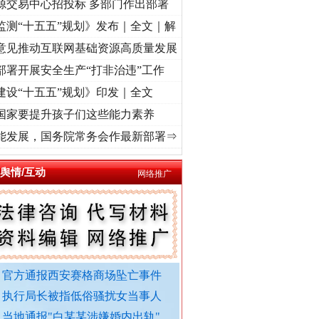
源交易中心招投标 多部门作出部署
监测“十五五”规划》发布｜全文｜解
意见推动互联网基础资源高质量发展
部署开展安全生产“打非治违”工作
建设“十五五”规划》印发｜全文
国家要提升孩子们这些能力素养
牢记初心使命 奋进复兴征程丨红船起航处 潮起..
·[视频]
一首歌的时间，读懂乐至的“诗与
能发展，国务院常务会作最新部署⇒
外交部发布重磅视频
舆情/互动
网络推广
官方通报西安赛格商场坠亡事件
执行局长被指低俗骚扰女当事人
当地通报"白某某涉嫌婚内出轨"..