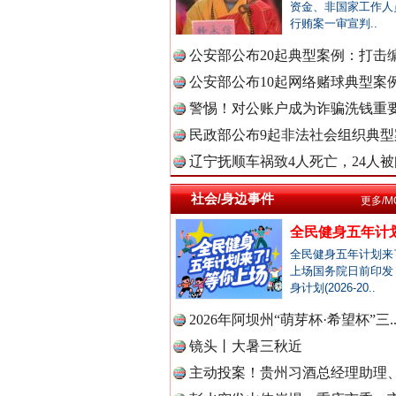
中国公众
资金、非国家工作人
行贿案一审宣判..
公安部公布20起典型案例：打击编
公安部公布10起网络赌球典型案例 
中国公民
春天里的科技盛宴
警惕！对公账户成为诈骗洗钱重要
民政部公布9起非法社会组织典型案
辽宁抚顺车祸致4人死亡，24人被问
中国公共
社会/身边事件
更多/M
全民健身五年计划
全民健身五年计划来
中国法制
上场国务院日前印发
身计划(2026-20..
2026年阿坝州“萌芽杯·希望杯”三.
巳巳如意，开工大吉！
中国法治
镜头丨大暑三秋近
主动投案！贵州习酒总经理助理、