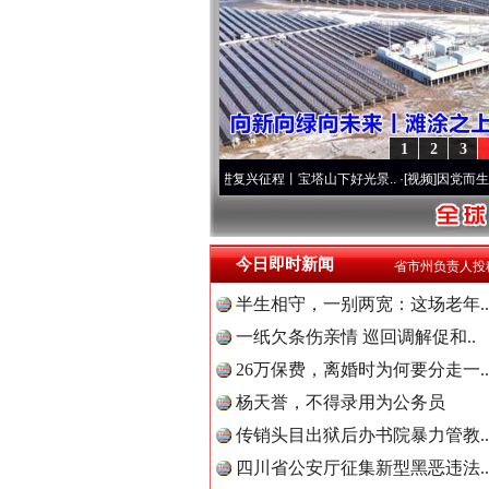
1
2
3
色
·[视频]
牢记初心使命 奋进复兴征程丨宝塔山下好光景..
·[视频]
因党而生 为党而战——百
“后车司机肯定在骂我”
今日即时新闻
省市州负责人投
半生相守，一别两宽：这场老年..
一纸欠条伤亲情 巡回调解促和..
26万保费，离婚时为何要分走一..
杨天誉，不得录用为公务员
传销头目出狱后办书院暴力管教..
四川省公安厅征集新型黑恶违法..