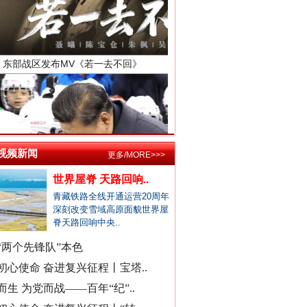
市监总局开通打假清源举报渠道
男子献血10年要求免诊查费遭拒
襄阳一村干部超占地建五层楼房
西北大学通报“教师贾某某涉嫌..
郴州市通报烟花零售店燃爆事件
不准学生带手纸入厕？教委回应
湖南卫健委通报“研究生失联”
县委书记在评论区回复网友诉求
总书记与全民健身的故事
视频新闻
更多/MORE>>>
居民在农业农村局上厕所遭辱骂
世界屋脊 天路回响..
公立医院医生未完成创收被待岗..
青藏铁路全线开通运营20周年
深刻改变雪域高原面貌世界屋
郏县通报"15岁女孩被当街暴打"..
脊天路回响中央..
宁波通报患儿术后离世医疗事件
“两个先锋队”本色
襄阳多家精神病医院被曝骗医保
初心使命 奋进复兴征程丨宝塔..
成都成华区深夜通报"非遗"乱象..
而生 为党而战——百年“纪”..
官方通报国企董事长打人被拘