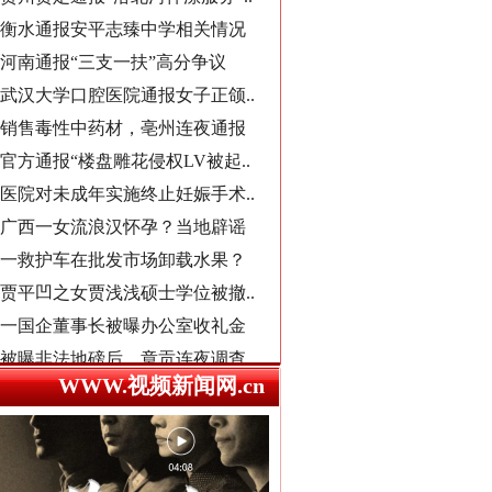
河南通报“三支一扶”高分争议
武汉大学口腔医院通报女子正颌..
销售毒性中药材，亳州连夜通报
官方通报“楼盘雕花侵权LV被起..
医院对未成年实施终止妊娠手术..
总书记心中的头等大事
广西一女流浪汉怀孕？当地辟谣
一救护车在批发市场卸载水果？
贾平凹之女贾浅浅硕士学位被撤..
一国企董事长被曝办公室收礼金
被曝非法地磅后，章贡连夜调查
女职工生育津贴申领一年未发放
接群众反映后，运城市连夜排查
WWW.视频新闻网.cn
洪雅县同一楼盘测绘数据疑造假
“民办学校竹子学校举办方代表..
东部战区发布MV《若一去不回》
官方通报中学教师坠楼事件：当..