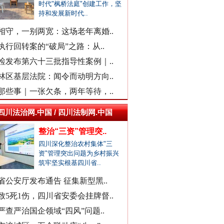
时代"枫桥法庭"创建工作，坚
警察违停致摩托司机追尾死亡？
持和发展新时代..
三亚再通报游客被不明物咬伤离..
相守，一别两宽：这场老年离婚..
社区书记开车追撵女子撞伤2人
执行回转案的“破局”之路：从..
医院回应要求先献血再输血致人..
同心逐梦
检发布第六十三批指导性案例｜..
虎门通报“4车道变3车道车祸”
林区基层法院：闻令而动明方向..
爆破拆火车站致周边房屋裂缝？
那些事｜一张欠条，两年等待，..
一医院涉嫌在中药里添加安眠药
柳州鱼峰区教育局发布辟谣声明
四川法治网.中国 / 四川法制网.中国
福建中医药大学附属人民医院：..
整治“三资”管理突..
“市长信箱”出现答复错误问题
四川深化整治农村集体"三
资"管理突出问题为乡村振兴
中日友好医院通报肖某相关问题
筑牢坚实根基四川省..
官方通报“三河广告牌匾改色”
省公安厅发布通告 征集新型黑..
教师被举报用假身份与女生恋爱
余华英二审被判死刑
致5死1伤，四川省安委会挂牌督..
网民反映新能源充电电价差异大
严查严治国企领域“四风”问题..
广西一栋5层楼墙体和地基开裂