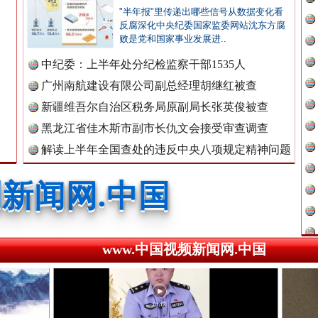
"半年报"里传递出哪些信号从数据变化看
新闻网.中国
反腐深化中央纪委国家监委网站沈东方腐
败是党和国家事业发展进..
中纪委：上半年处分纪检监察干部1535人
新闻网.中国
广州南航建设有限公司副总经理胡继红被查
处..
“道具工厂”背后
新疆维吾尔自治区税务局原副局长张英俊被查
黑龙江省佳木斯市副市长仇文会接受审查调查
新闻网.中国
解读上半年全国查处的违反中央八项规定精神问题
数据
新闻网.中国
www.中国视频新闻网.中国
新闻网.中国
高回报！网警详解投资理财陷阱