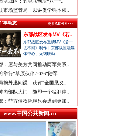
市涪城区：五会联动庆“八一”..
天津市委常委、组织部部长周德..
县市场监管局：以讲促学强本领..
官方通报西安赛格商场坠亡事件
执行局长被指低俗骚扰女当事人
军事动态
更多/MORE>>>
当地通报"白某某涉嫌婚内出轨"..
东部战区发布MV《若..
查实作弊！河南通报"三支一扶"..
东部战区发布重磅MV《若一
去不回》制作丨东部战区融媒
贵州贵定通报"洛北河伴漂服务"..
体中心、无锡联勤..
衡水通报安平志臻中学相关情况
外交部发布重磅视频
部：愿与美方共同推动两军关系..
河南通报“三支一扶”高分争议
举行“草原伙伴-2026”陆军..
武汉大学口腔医院通报女子正颌..
勇擒外逃间谍，获评“全国见义..
销售毒性中药材，亳州连夜通报
冲向部队大门，随即一个猛刹停..
官方通报“楼盘雕花侵权LV被起..
部：菲方侵权挑衅只会遭到更加..
医院对未成年实施终止妊娠手术..
www.中国公共新闻.cn
广西一女流浪汉怀孕？当地辟谣
一救护车在批发市场卸载水果？
贾平凹之女贾浅浅硕士学位被撤..