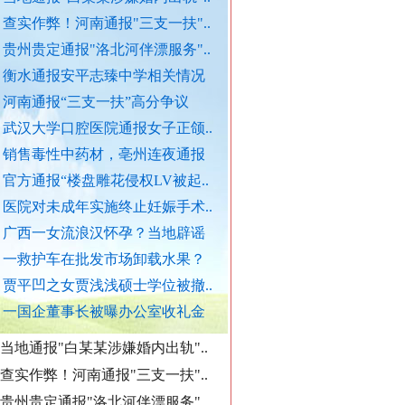
查实作弊！河南通报"三支一扶"..
贵州贵定通报"洛北河伴漂服务"..
“转折之城”激荡奋进脉搏
衡水通报安平志臻中学相关情况
河南通报“三支一扶”高分争议
武汉大学口腔医院通报女子正颌..
销售毒性中药材，亳州连夜通报
官方通报“楼盘雕花侵权LV被起..
医院对未成年实施终止妊娠手术..
广西一女流浪汉怀孕？当地辟谣
官方通报西安赛格商场坠亡事件
一救护车在批发市场卸载水果？
执行局长被指低俗骚扰女当事人
贾平凹之女贾浅浅硕士学位被撤..
导游发烟没安好心
当地通报"白某某涉嫌婚内出轨"..
一国企董事长被曝办公室收礼金
查实作弊！河南通报"三支一扶"..
贵州贵定通报"洛北河伴漂服务"..
衡水通报安平志臻中学相关情况