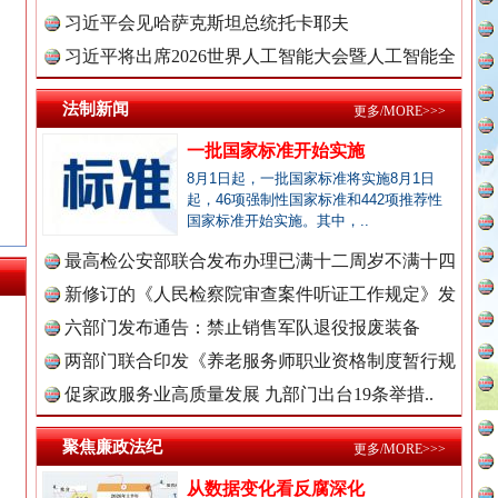
理高级..
习近平会见哈萨克斯坦总统托卡耶夫
习近平将出席2026世界人工智能大会暨人工智能全
永葆“两个先锋队”本色
球治理..
法制新闻
更多/MORE>>>
一批国家标准开始实施
8月1日起，一批国家标准将实施8月1日
起，46项强制性国家标准和442项推荐性
国家标准开始实施。其中，..
最高检公安部联合发布办理已满十二周岁不满十四
周岁未..
新修订的《人民检察院审查案件听证工作规定》发
新闻网.中国
布
六部门发布通告：禁止销售军队退役报废装备
广州首例，负责人莫某某被刑拘
两部门联合印发《养老服务师职业资格制度暂行规
定》
促家政服务业高质量发展 九部门出台19条举措..
新闻网.中国
聚焦廉政法纪
更多/MORE>>>
从数据变化看反腐深化