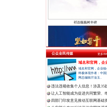
中国检察
中国医药
一枚“钉子”竟然扎入要害部门
公众全民传媒
更多/M
中国企业
域名和官网，企业
域名和官网，企业核
终极体现作者：中国
网总编辑亓淦玉..
中国农业
违法违规收集个人信息！涉及35款
让人工智能成为促进共同繁荣、维
四部门印发意见推动互联网基础资
中国视频