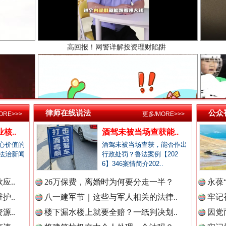
新闻网.中国
新闻网.中国
生态调度“流量密码”
律师在线说法
公众
ORE>>>
更多/MORE>>>
新闻网.中国
核..
酒驾未被当场查获能..
心价值的
酒驾未被当场查获，能否作出
法治新闻
行政处罚？鲁法案例【202
6】346案情简介202..
新闻网.中国
应..
26万保费，离婚时为何要分走一半？
永葆
护..
八一建军节｜这些与军人相关的法律..
牢记
源..
楼下漏水楼上就要全赔？一纸判决划..
因党
新闻网.中国