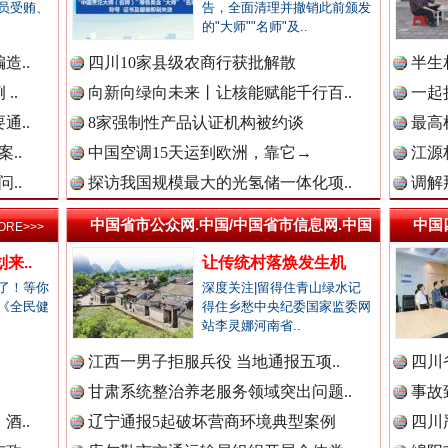
新闻网.中国
员受贿、
告，全面清理并撤销此前颁发
的"大师""名师"及..
造..
四川10家县级农商行获批解散
半生
..
向新向绿向未来丨让核能赋能千行百..
一起
新闻网.中国
烦心事变舒心事
通..
8家强制性产品认证机构被约谈
最高
..
中国空调15天运到欧洲，靠它→
江源
..
探访我国规模最大的光氢储一体化项..
调解
新闻网.中国
中国省市公众网.中国/中国省市信息网.中国
中国
ORE>>>
来..
让传统村落焕发生机
了！等你
深度关注|留得住青山绿水记
新闻网.中国
《全民健
得住乡愁中央纪委国家监委网
站李灵娜河南省..
.
江西一男子拒服兵役 当地通报五项..
四川
三轮上挤9个人,司机：有保险！
新闻网.中国
甘肃系统整治养老服务领域突出问题..
事故
酒..
辽宁通报5起破坏营商环境典型案例
四川