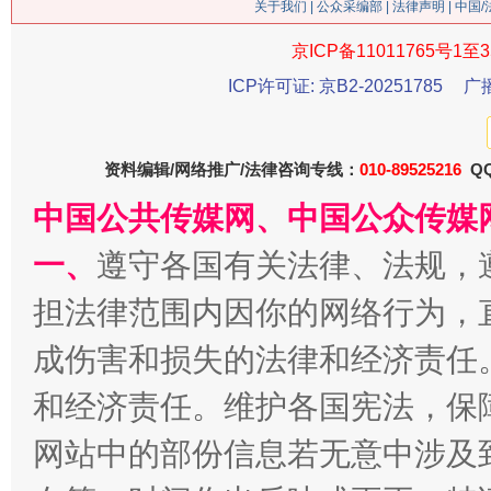
关于我们
|
公众采编部
|
法律声明
魏明亮
| 中国
京ICP备11011765号1至3
ICP许可证: 京B2-20251785
广
资料编辑/网络推广/法律咨询专线：
010-89525216
QQ
中国公共传媒网、中国公众传媒
一、
遵守各国有关法律、法规，
生
“刷贴”乱象丛生
担法律范围内因你的网络行为，
成伤害和损失的法律和经济责任
和经济责任。维护各国宪法，保
网站中的部份信息若无意中涉及