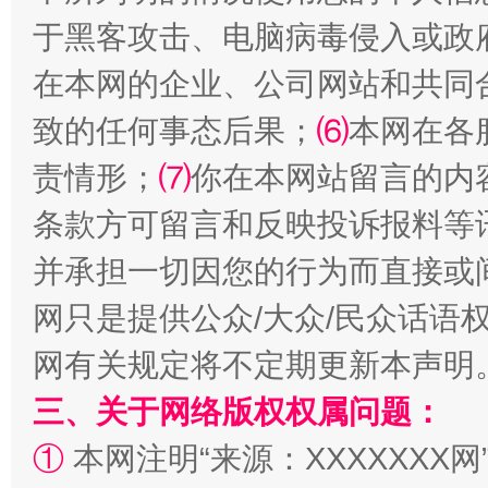
于黑客攻击、电脑病毒侵入或政
在本网的企业、公司网站和共同
致的任何事态后果；
⑹
本网在各
责情形；
⑺
你在本网站留言的内
站台名比不上好声名
条款方可留言和反映投诉报料等
并承担一切因您的行为而直接或
网只是提供公众/大众/民众话语
网有关规定将不定期更新本声明
三、关于网络版权权属问题：
①
本网注明“来源：XXXXXXX网
漫山遍野的桃花与雪山、麦地、白藏房
除了