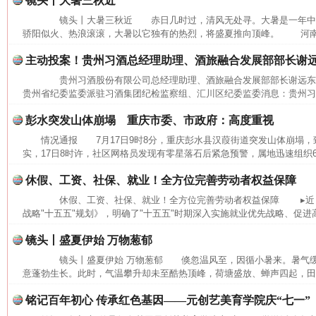
镜头丨大暑三秋近
镜头丨大暑三秋近 赤日几时过，清风无处寻。大暑是一年中
骄阳似火、热浪滚滚，大暑以它独有的热烈，将盛夏推向顶峰。 河南省
主动投案！贵州习酒总经理助理、酒旅融合发展部部长谢
网上购药对药下症？
贵州习酒股份有限公司总经理助理、酒旅融合发展部部长谢远
贵州省纪委监委派驻习酒集团纪检监察组、汇川区纪委监委消息：贵州习酒
彭水突发山体崩塌 重庆市委、市政府：高度重视
情况通报 7月17日9时8分，重庆彭水县汉葭街道突发山体崩塌
实，17日8时许，社区网格员发现有零星落石后紧急预警，属地迅速组织6
休假、工资、社保、就业！全方位完善劳动者权益保障
休假、工资、社保、就业！全方位完善劳动者权益保障 ▸近日
战略"十五五"规划》，明确了"十五五"时期深入实施就业优先战略、促进高
镜头丨盛夏伊始 万物葱郁
这是一记警钟！
谢
镜头丨盛夏伊始 万物葱郁 倏忽温风至，因循小暑来。暑气缓
意蓬勃生长。此时，气温攀升却未至酷热顶峰，荷塘盛放、蝉声四起，田间
铭记百年初心 传承红色基因——元创艺美育学院庆“七一”