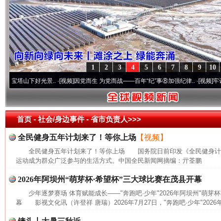
1
2
3
4
5
6
7
8
9
10
山下好光景..
·[视频]
因党而生 为党而战——百年“纪”事⑧加强纪律..
·[视频]
牢记初心使
首页
- 社会/身边事件 -
省市负责人>>>
全民健身五年计划来了！等你上场
【视频】
全民健身五年计划来了！等你上场 国务院日前印发《全民健身计划(20
运动成为群众广泛参与的生活方式。中国全民新闻网摘编：亓荃鹏
2026年阿坝州“萌芽杯·希望杯”三大球比赛在茂县开幕
少年逐梦赛场 体育赋能成长——"奔跑吧·少年"2026年阿坝州"萌芽
幕 影视文化讯（许登祥 唐瑞）2026年7月27日，"奔跑吧·少年"2026年