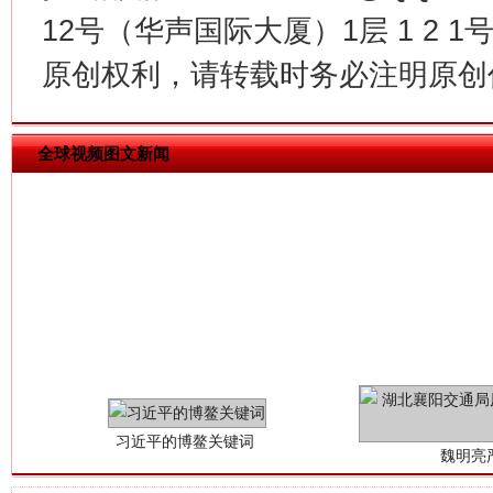
今
12号（华声国际大厦）1层 1 2
在谋一域中谋全局
原创权利，请转载时务必注明原创作
全球视频图文新闻
习近平的博鳌关键词
魏明亮