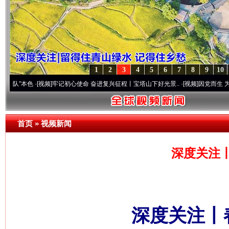
1
2
3
4
5
6
7
8
9
10
色
·[视频]
牢记初心使命 奋进复兴征程丨宝塔山下好光景..
·[视频]
因党而生 为党而战——百
首页
»
视频新闻
深度关注
深度关注丨