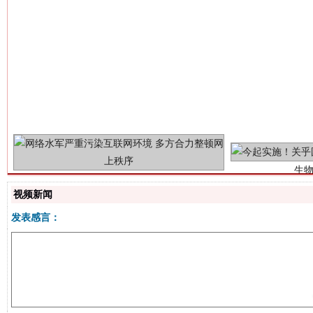
生
“刷贴”乱象丛生
视频新闻
发表感言：
揭批美国五大"原罪"
"炒