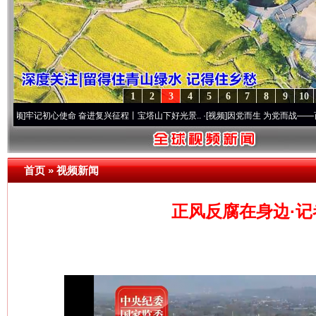
1
2
3
4
5
6
7
8
9
10
初心使命 奋进复兴征程丨宝塔山下好光景..
·[视频]
因党而生 为党而战——百年“纪”事⑧
首页
»
视频新闻
正风反腐在身边·记