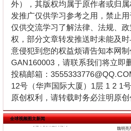
外），其版权均属于原作者或归属
今
在谋一域中谋全局
发推广仅供学习参考之用，禁止用
仅供交流学习了解法律、法规、政
权，部分文章转发推送时未能及时
意侵犯到您的权益烦请告知本网制作采编
GAN160003，请联系我们将立即删
投稿邮箱：3555333776@QQ
12号（华声国际大厦）1层 1 2
习近平的博鳌关键词
魏明亮
原创权利，请转载时务必注明原创作
全球视频图文新闻