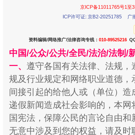
在谋一域中谋全局
京ICP备11011765号1至3
ICP许可证: 京B2-20251785
广
资料编辑/网络推广/法律咨询专线：
010-89525216
QQ
中国/公众/公共/全民/法治/法
一、
遵守各国有关法律、法规，
规及行业规定和网络职业道德，
习近平的博鳌关键词
魏明亮
间接引起的给他人或（单位）造
递假新闻造成社会影响的，本网
国宪法，保障公民的言论自由和
无意中涉及到您的权益，请及时