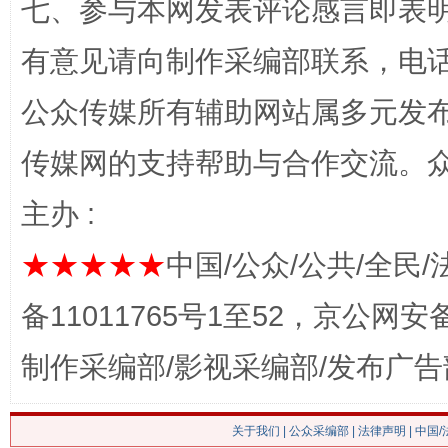
七、参与本网发表评论感言即表明
有意见请向制作采编部联系，电话：0
公众传媒所有辅助网站属多元发
传媒网的支持帮助与合作交流。
这是一记警钟！
谢
主办 :
★★★★★
中国/公众/公共/全民/
备11011765号1至52，京公网安备：
制作采编部/影视采编部/发布广告
关于我们
|
公众采编部
|
法律声明
| 中国
今