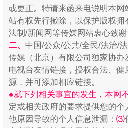
或更正。特请来函来电说明本网
站有权先行撤除，以保护版权拥有者
生
“刷贴”乱象丛生
法制/新闻网等传媒网站衷心致谢
二、
中国/公众/公共/全民/法治
传媒（北京）有限公司独家协办
电视台友情链接，授权合法、健
源，并可添加相应链接。
●就下列相关事宜的发生，本网
揭批美国五大"原罪"
"炒
定或相关政府的要求提供您的个
他原因导致的个人信息泄漏；
⑶