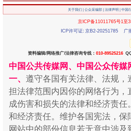
关于我们
|
公众采编部
|
法律声明
| 中国
京ICP备11011765号1至3
ICP许可证: 京B2-20251785
广
习近平的博鳌关键词
魏明亮
资料编辑/网络推广/法律咨询专线：
010-89525216
QQ
中国公共传媒网、中国公众传媒
一、
遵守各国有关法律、法规，
担法律范围内因你的网络行为，
成伤害和损失的法律和经济责任
和经济责任。维护各国宪法，保
生
“刷贴”乱象丛生
网站中的部份信息若无意中涉及