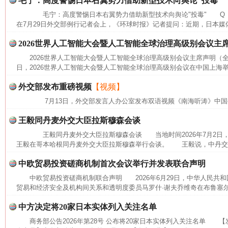
毛宁：高度警惕日本右翼势力借助新型技术向舆论“投毒”
毛宁：高度警惕日本右翼势力借助新型技术向舆论"投毒" Q 
在7月29日外交部例行记者会上，《环球时报》记者提问：近期，日本媒体
2026世界人工智能大会暨人工智能全球治理高级别会议主
2026世界人工智能大会暨人工智能全球治理高级别会议主席声明（全文
日，2026世界人工智能大会暨人工智能全球治理高级别会议在中国上海举
外交部发布重磅视频
【视频】
7月13日，外交部发言人办公室发布双语视频《南海听涛》中国
王毅同丹麦外交大臣拉斯穆森会谈
网上购药对药下症？
王毅同丹麦外交大臣拉斯穆森会谈 当地时间2026年7月2日
王毅在哥本哈根同丹麦外交大臣拉斯穆森举行会谈。 王毅说，中丹交往
中欧贸易投资磋商机制首次会议举行并发表联合声明
中欧贸易投资磋商机制联合声明 2026年6月29日，中华人民共
贸易和经济安全及机构间关系和透明度委员马罗什·谢夫乔维奇在布鲁塞尔
中方决定将20家日本实体列入关注名单
商务部公告2026年第28号 公布将20家日本实体列入关注名单