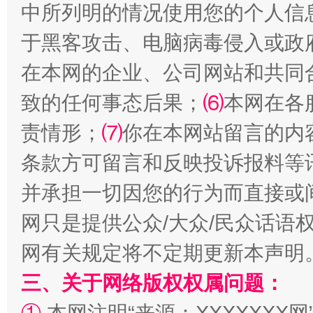
中所列明的情况使用您的个人信
于黑客攻击、电脑病毒侵入或政
解纷+调解+退费，一次搞定
在本网的企业、公司网站和共同
致的任何事态后果；
⑹
本网在各
责情形；
⑺
你在本网站留言的内
条款方可留言和反映投诉报料等
并承担一切因您的行为而直接或
网只是提供公众/大众/民众话语
站台名比不上好声名
网有关规定将不定期更新本声明
三、关于网络版权权属问题：