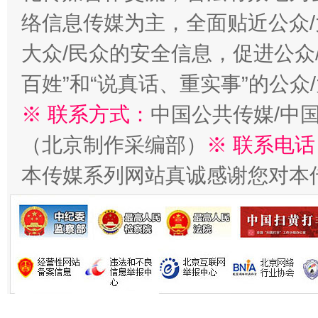
络信息传媒为主，全面贴近公众/
大众/民众的安全信息，促进公众
习近平的博鳌关键词
百姓”和“说真话、重实事”的公众
魏明亮
※ 联系方式：
中国公共传媒/中
（北京制作采编部）
※ 联系电话
本传媒系列网站真诚感谢您对本
生
“刷贴”乱象丛生