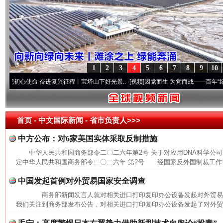
1
2
3
4
5
6
7
8
9
10
心使命 奋进复兴征程丨宝塔山下好光景..
·[视频]
因党而生 为党而战——百年“纪”事⑧加
首页
- 中文国际新闻 -
省市负责人>>>
中方公布：对6家美国实体采取反制措施
中华人民共和国商务部令二〇二六年第2号 关于对应用DNA科学公
定中华人民共和国商务部令二〇二六年 第2号 经国家反外国制裁工作协
中国发起首例对外贸易国家安全调查
商务部新闻发言人就对相关进口打印复印办公设备发起对外贸
我们关注到商务部发布公告，对相关进口打印复印办公设备发起了对外贸易