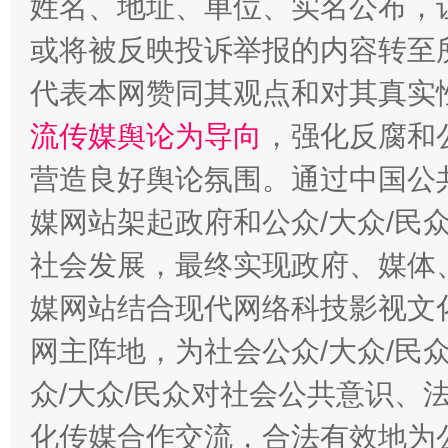
姓名、地址、单位、实名公布，让
这是一记警钟！
谢
或将被反映投诉举报的内容转至
代表本网赞同其观点和对其真实
流传媒舆论为导向
，强化反腐和
营造良好舆论氛围。通过中国公共
媒网站架起政府和公众/大众/民
社会发展，最终实现政府、媒体、
今
媒网站结合现代网络科技影视文
在谋一域中谋全局
网主阵地，为社会公众/大众/民
众/大众/民众对社会公共意识、
化传媒合作交流，合法有效地为公