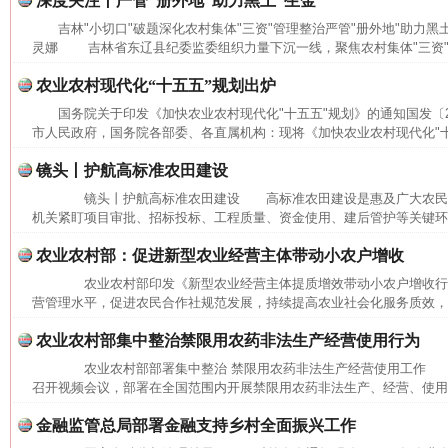
深度关注丨严管“册外地”助力黑土“生金”
吉林"小切口"破题深化农村集体"三资"管理整治严管"册外地"助力黑
灵娜 吉林省东辽县纪委监委组织力量下沉一线，聚焦农村集体"三资"管
农业农村现代化“十五五”规划出炉
国务院关于印发《加快农业农村现代化"十五五"规划》的通知国发〔20
市人民政府，国务院各部委、各直属机构：现将《加快农业农村现代化"十五
镜头丨护航高标准农田建设
镜头丨护航高标准农田建设 高标准农田建设是惠及广大农民
这是一记警钟！
谢
机关紧盯项目审批、招标投标、工程质量、资金使用、建后管护等关键环节
农业农村部：促进新型农业经营主体带动小农户增收
农业农村部印发《新型农业经营主体提质增效带动小农户增收行
营管理水平，促进农民合作社规范发展，持续提高农业社会化服务质效，加
农业农村部集中整治禁限用农药非法生产经营使用行为
农业农村部部署集中整治 禁限用农药非法生产经营使用工作 本
召开视频会议，部署在全国范围内开展禁限用农药非法生产、经营、使用集
金融监管总局部署金融支持乡村全面振兴工作