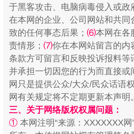
站台名比不上好声名
于黑客攻击、电脑病毒侵入或政
在本网的企业、公司网站和共同
致的任何事态后果；
⑹
本网在各
责情形；
⑺
你在本网站留言的内
条款方可留言和反映投诉报料等
并承担一切因您的行为而直接或
网只是提供公众/大众/民众话语
漫山遍野的桃花与雪山、麦地、白藏房
除了
网有关规定将不定期更新本声明
三、关于网络版权权属问题：
①
本网注明“来源：XXXXXXX网