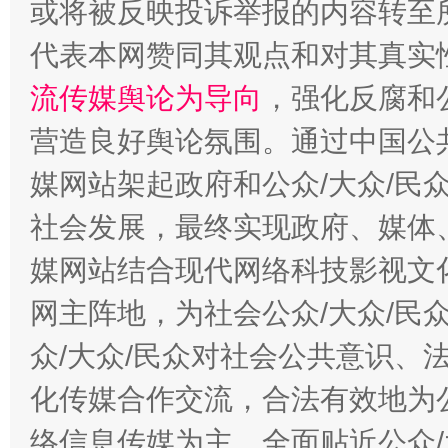
或将被反映投诉举报的内容转至
在谋一域中谋全局
代表本网赞同其观点和对其真实
流传媒舆论为导向
，强化反腐和
营造良好舆论氛围。通过中国公共
媒网站架起政府和公众/大众/民
社会发展，最终实现政府、媒体、
习近平的博鳌关键词
媒网站结合现代网络科技影视文
魏明亮
网主阵地，为社会公众/大众/民
众/大众/民众对社会公共意识、
化传媒合作交流，合法有效地为公
络信息传媒为主，全面贴近公众/