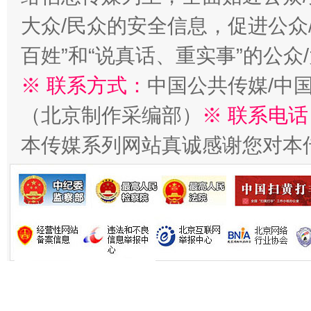
大众/民众的安全信息，促进公众
百姓”和“说真话、重实事”的公众
生
“刷贴”乱象丛生
※ 联系方式：
中国公共传媒/中
（北京制作采编部）
※ 联系电话
本传媒系列网站真诚感谢您对本
揭批美国五大"原罪"
"炒