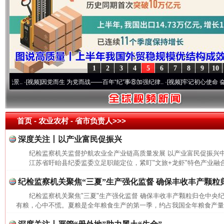
1
2
3
4
5
6
7
8
9
10
.
·[视频]
因党而生 为党而战——百年“纪”事⑧加强纪律..
·[视频]
牢记初心使命 奋进复兴征
首页
- 农业农村 -
省市负责人>>>
深度关注丨以产业富民促振兴
纪检监察机关监督护航农业全产业链高质量发展 以产业富民促振兴
江苏省盱眙县纪委监委立足职能定位，紧盯"文旅+龙虾"特色产业融合
纪检监察机关聚焦“三夏”生产强化监督 确保丰收丰产颗粒
纪检监察机关聚焦"三夏"生产强化监督 确保丰收丰产颗粒归仓中央
网上购药对药下症？
有粮，心中不慌。夏粮是全年粮食生产的第一季，约占我国全年粮食产量的