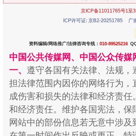
今
在谋一域中谋全局
京ICP备11011765号1至3
ICP许可证: 京B2-20251785
广
资料编辑/网络推广/法律咨询专线：
010-89525216
QQ
中国公共传媒网、中国公众传媒
一、
遵守各国有关法律、法规，
担法律范围内因你的网络行为，
习近平的博鳌关键词
魏明亮
成伤害和损失的法律和经济责任
和经济责任。维护各国宪法，保
网站中的部份信息若无意中涉及
在第一时间作出反映或更正。特