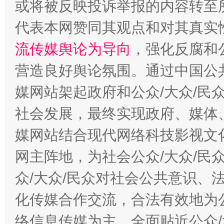
或将被反映投诉举报的内容转至
代表本网赞同其观点和对其真实
流传媒舆论为导向
，强化反腐和
营造良好舆论氛围。通过中国公共
这是一记警钟！
谢
媒网站架起政府和公众/大众/民
社会发展，最终实现政府、媒体、
媒网站结合现代网络科技影视文
网主阵地，为社会公众/大众/民
众/大众/民众对社会公共意识、
化传媒合作交流，合法有效地为公
今
在谋一域中谋全局
络信息传媒为主，全面贴近公众/