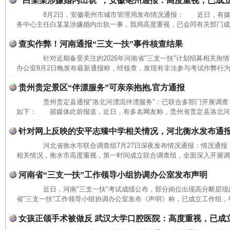
“白某某涉嫌婚内出轨”，安徽亳州通报：高度重视，已成
8月2日，安徽亳州市城市管理局发布情况通报： 近日，有媒
务中心主任白某某涉嫌婚内出轨一事，我局高度重视，已会同有关部门成立
查实作弊！河南通报“三支一扶”事件核查结果
针对近期备受关注的2026年河南省"三支一扶"计划招募相关舆情
办公室8月2日晚发布最新通报称，经核查，发现有非法参与考试作弊行为
贵州贵定景区“伴漂服务”可亲亲抱抱,官方通报
贵州贵定县通报"洛北河漂流伴漂服务"：已联合多部门开展调查
如下： 据媒体此前报道，近日，有多名网友称，贵州省贵定县洛北河（
针对网上反映的安平志臻中学相关情况，河北衡水发布通
河北省衡水市联合调查组7月27日深夜发布情况通报：情况通
相关情况，衡水市高度重视，第一时间成立联合调查组，全面深入开展调查
河南省“三支一扶”工作领导小组协调办公室发布声明
近日，河南"三支一扶"考试成绩公布，部分岗位出现高分断层现象
网上购药对药下症？
省"三支一扶"工作领导小组协调办公室发布《声明》称，已成立工作组，针
女孩正颌手术被做反 武汉大学口腔医院：高度重视，已成