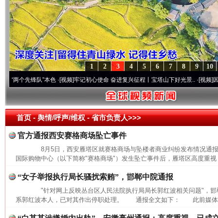
1
2
3
4
5
6
7
8
9
10
两个先锋队”本色
·[视频]
牢记初心使命 奋进复兴征程丨宝塔山下好光景..
·[视频]
因党而生
首页
- 舆情/呼声/维权 -
省市负责人>>>
官方通报西安赛格商场坠亡事件
8月5日，西安雁塔区就赛格商场与坠楼者商业纠纷发布情况通
国际购物中心（以下简称"赛格商场"）发生坠亡事件后，雁塔区高度重视，
“女子举报执行局长骚扰索贿”，邯郸中院通报
"针对网上反映丛台区人民法院执行局局长郭红波相关问题"，邯
系郭红波本人，已对其作出停职处理。 通报全文如下： 此前媒体报