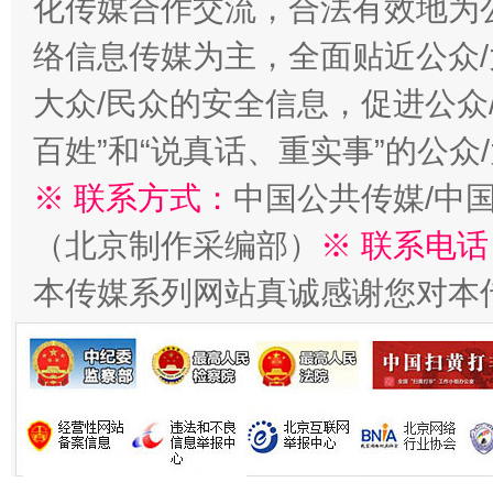
化传媒合作交流，合法有效地为公
络信息传媒为主，全面贴近公众/
今
在谋一域中谋全局
大众/民众的安全信息，促进公众
百姓”和“说真话、重实事”的公众
※ 联系方式：
中国公共传媒/中
（北京制作采编部）
※ 联系电话
本传媒系列网站真诚感谢您对本
习近平的博鳌关键词
魏明亮