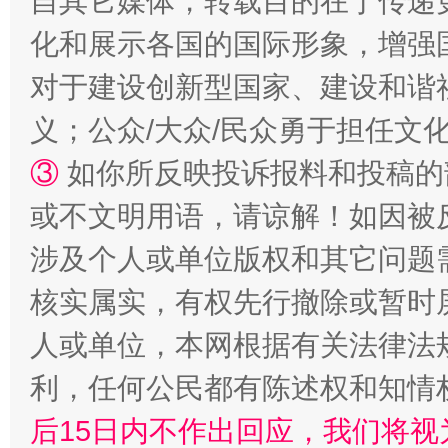
自其它媒体，转载目的在于传递
化和展示各国的国际形象，增强
对于建设创新型国家、建设和谐
义；公众/大众/民众勇于担任文
招工难、用工荒背后
③
如你所反映投诉报料和投稿的
或不文明用语，请谅解！如因被
涉及个人或单位版权和其它问题
核实属实，有权先行撤除或暂时
人或单位，本网根据有关法律法
利，任何公民都有陈述权和知情
网上购药对药下症？
后15日内不作出回应，我们将视