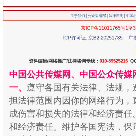
关于我们
|
公众采编部
|
法律声明
| 中国
今
京ICP备11011765号1至3
在谋一域中谋全局
ICP许可证: 京B2-20251785
广
资料编辑/网络推广/法律咨询专线：
010-89525216
QQ
中国公共传媒网、中国公众传媒
一、
遵守各国有关法律、法规，
担法律范围内因你的网络行为，
习近平的博鳌关键词
成伤害和损失的法律和经济责任
魏明亮
和经济责任。维护各国宪法，保