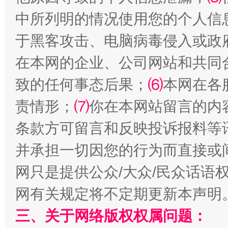
中所列明的情况使用您的个人信
于黑客攻击、电脑病毒侵入或政
在本网的企业、公司网站和共同
致的任何事态后果；
⑹
本网在各
责情形；
⑺
你在本网站留言的内
条款方可留言和反映投诉报料等
解纷+调解+退费，一次搞定
并承担一切因您的行为而直接或
网只是提供公众/大众/民众话语
网有关规定将不定期更新本声明
三、关于网络版权权属问题：