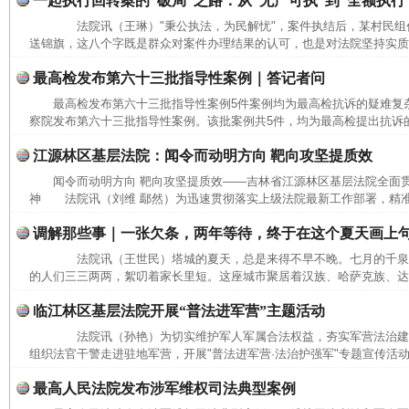
一起执行回转案的“破局”之路：从“无产可执”到“全额执行
法院讯（王琳）"秉公执法，为民解忧"，案件执结后，某村民组
送锦旗，这八个字既是群众对案件办理结果的认可，也是对法院坚持实质化
最高检发布第六十三批指导性案例｜答记者问
最高检发布第六十三批指导性案例5件案例均为最高检抗诉的疑难
察院发布第六十三批指导性案例。该批案例共5件，均为最高检提出抗诉的
江源林区基层法院：闻令而动明方向 靶向攻坚提质效
闻令而动明方向 靶向攻坚提质效——吉林省江源林区基层法院全面
神 法院讯（刘维 鄢然）为迅速贯彻落实上级法院最新工作部署，精准
调解那些事｜一张欠条，两年等待，终于在这个夏天画上
法院讯（王世民）塔城的夏天，总是来得不早不晚。七月的千泉
的人们三三两两，絮叨着家长里短。这座城市聚居着汉族、哈萨克族、达斡
临江林区基层法院开展“普法进军营”主题活动
法院讯（孙艳）为切实维护军人军属合法权益，夯实军营法治建
组织法官干警走进驻地军营，开展"普法进军营·法治护强军"专题宣传活动
最高人民法院发布涉军维权司法典型案例