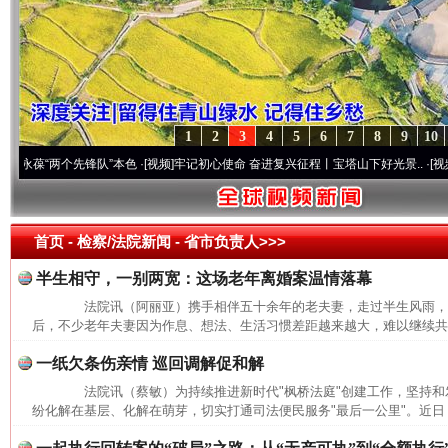
1
2
3
4
5
6
7
8
9
10
葆“两个先锋队”本色
·[视频]
牢记初心使命 奋进复兴征程丨宝塔山下好光景..
·[视频]
因党
首页
- 检察/法院新闻 -
省市负责人>>>
半生相守，一别两宽：这场老年离婚案温情落幕
法院讯（阿丽亚）携手相伴五十余年的老夫妻，走过半生风雨，
后，不少老年夫妻因为作息、想法、生活习惯差距越来越大，难以继续共同
一纸欠条伤亲情 巡回调解促和解
法院讯（蔡敏）为持续推进新时代"枫桥法庭"创建工作，坚持和发
纷化解在基层、化解在萌芽，切实打通司法便民服务"最后一公里"。近日，