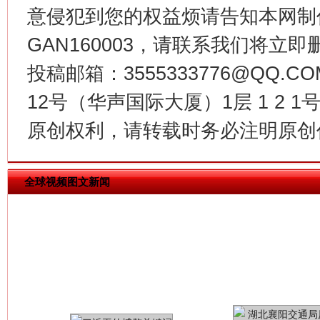
意侵犯到您的权益烦请告知本网制作采编
GAN160003，请联系我们将立即删
今
投稿邮箱：3555333776@QQ
在谋一域中谋全局
12号（华声国际大厦）1层 1 2
原创权利，请转载时务必注明原创作
全球视频图文新闻
习近平的博鳌关键词
魏明亮