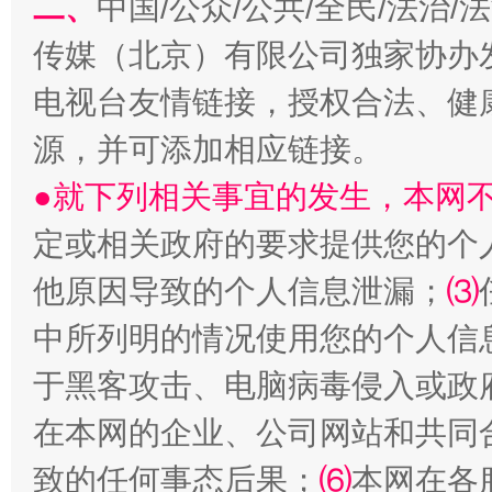
二、
中国/公众/公共/全民/法治
传媒（北京）有限公司独家协办
电视台友情链接，授权合法、健
源，并可添加相应链接。
生
“刷贴”乱象丛生
●就下列相关事宜的发生，本网
定或相关政府的要求提供您的个
他原因导致的个人信息泄漏；
⑶
中所列明的情况使用您的个人信
于黑客攻击、电脑病毒侵入或政
在本网的企业、公司网站和共同
揭批美国五大"原罪"
"炒
致的任何事态后果；
⑹
本网在各