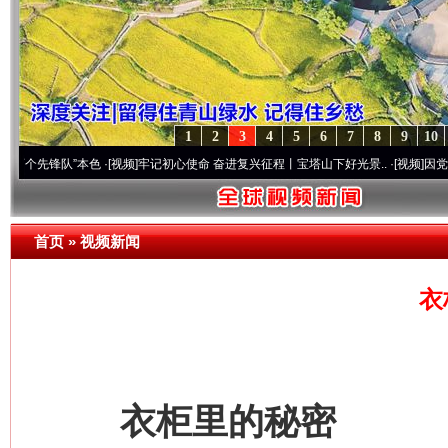
1
2
3
4
5
6
7
8
9
10
队”本色
·[视频]
牢记初心使命 奋进复兴征程丨宝塔山下好光景..
·[视频]
因党而生 为党而
首页
»
视频新闻
衣
衣柜里的秘密