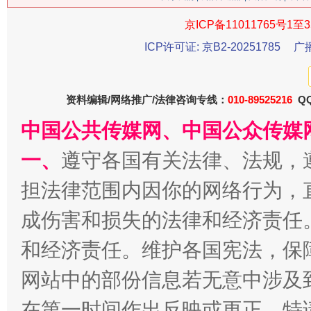
京ICP备11011765号1至3
ICP许可证: 京B2-20251785
广
习近平的博鳌关键词
资料编辑/网络推广/法律咨询专线：
010-89525216
QQ
魏明亮
中国公共传媒网、中国公众传媒
一、
遵守各国有关法律、法规，
担法律范围内因你的网络行为，
成伤害和损失的法律和经济责任
和经济责任。维护各国宪法，保
网站中的部份信息若无意中涉及
生
“刷贴”乱象丛生
在第一时间作出反映或更正。特