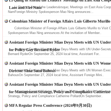
Li Qiang to Attend the Leaders’ Meetings on East Asia Coope
Li Qiang to Attend the Leaders&rsquo; Meetings on East Asia Coope
Laos and Viet Nam
NamForeign Ministry Spokesperson Mao Ning announces:..
Colombian Minister of Foreign Affairs Luis Gilberto Murillo 
Colombian Minister of Foreign Affairs Luis Gilberto Murillo to Visit 
Spokesperson Mao Ning announces:At the invitation of Member..
Assistant Foreign Minister Miao Deyu Meets with UN Under
Assistant Foreign Minister Miao Deyu Meets with UN Under-Secreta
for Policy Guy Bernard Ryder
Bernard RyderOn September 25, 2024 local time, Assistant For..
网上购药对药下症？
Assistant Foreign Minister Miao Deyu Meets with UN Wome
Assistant Foreign Minister Miao Deyu Meets with UN Women Execu
Director Sima Sami Bahous
BahousOn September 27, 2024 local time, Assistant Foreign Mini..
Assistant Foreign Minister Miao Deyu Meets with UN Under
Assistant Foreign Minister Miao Deyu Meets with UN Under-Secre
for Management Strategy, Policy and Compliance Catherine
Strategy, Policy and Compliance Catherine PollardOn September..
MFA Regular Press Conference (2024年9月30日)