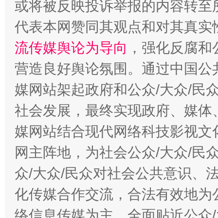
或将被反映投诉举报的内容转至
这是一记警钟！
谢
代表本网赞同其观点和对其真实
流传媒舆论为导向
，强化反腐和
营造良好舆论氛围。通过中国公共
媒网站架起政府和公众/大众/民
社会发展，最终实现政府、媒体、
媒网站结合现代网络科技影视文
今
在谋一域中谋全局
网主阵地，为社会公众/大众/民
众/大众/民众对社会公共意识、
化传媒合作交流，合法有效地为公
络信息传媒为主，全面贴近公众/