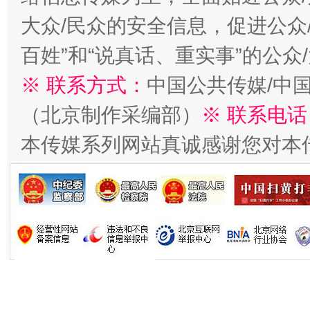
大众/民众的安全信息，促进公众
百姓”和“说真话、重实事”的公众
习近平的博鳌关键词
魏明亮
※ 联系方式：
中国公共传媒/中
（北京制作采编部）
※ 联系电话
本传媒系列网站真诚感谢您对本
生
“刷贴”乱象丛生