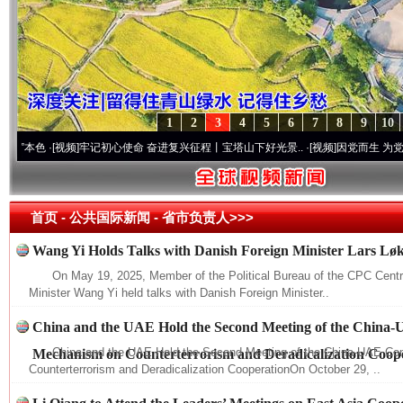
1
2
3
4
5
6
7
8
9
10
色
·[视频]
牢记初心使命 奋进复兴征程丨宝塔山下好光景..
·[视频]
因党而生 为党而战——
首页
- 公共国际新闻 -
省市负责人>>>
Wang Yi Holds Talks with Danish Foreign Minister Lars L
On May 19, 2025, Member of the Political Bureau of the CPC Cent
Minister Wang Yi held talks with Danish Foreign Minister..
China and the UAE Hold the Second Meeting of the China-
China and the UAE Hold the Second Meeting of the China-UAE Co
Mechanism on Counterterrorism and Deradicalization Coop
Counterterrorism and Deradicalization CooperationOn October 29, ..