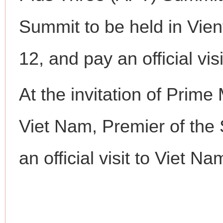
Summit to be held in Vien
12, and pay an official vis
这是一记警钟！
谢
At the invitation of Prim
Viet Nam, Premier of the 
an official visit to Viet 
今
在谋一域中谋全局