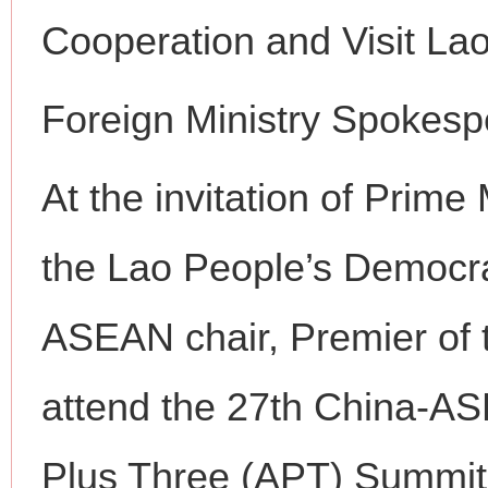
Cooperation and Visit La
Foreign Ministry Spokes
At the invitation of Prime
the Lao People’s Democrat
ASEAN chair, Premier of t
网上购药对药下症？
attend the 27th China-A
Plus Three (APT) Summit 