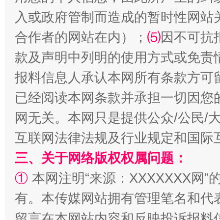
入或政府管制而造成的暂时性网站
合作者的网站在内）；
⑸
因不可抗
款及声明中列明的使用方式或免责
解纷+调解+退费，一次搞定
报料信息人承认本网所有条款方可
已经阅读本网条款并承担一切因您
网无关。本网只是提供公众/公民/
互联网法律法规及行业规定和国际
三、关于网络版权权属问题：
①
本网注明“来源：XXXXXXX网”
站台名比不上好声名
有。本传媒网站拥有管理笔名和代
留言在本网站内容和反映投诉报料