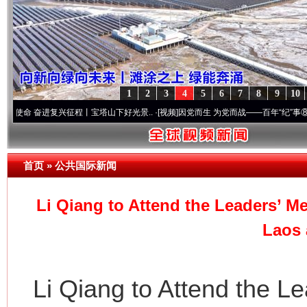
1
2
3
4
5
6
7
8
9
10
奋进复兴征程丨宝塔山下好光景..
·[视频]
因党而生 为党而战——百年“纪”事⑧加强纪律.
首页
»
公共国际新闻
Li Qiang to Attend the Leaders’ M
Laos 
Li Qiang to Attend the Le