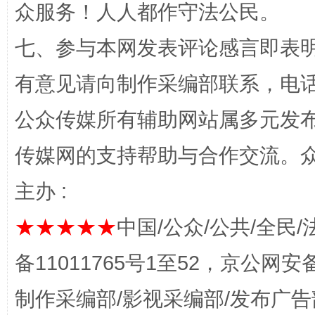
众服务！人人都作守法公民。
七、参与本网发表评论感言即表明
有意见请向制作采编部联系，电话：0
这是一记警钟！
谢
公众传媒所有辅助网站属多元发
传媒网的支持帮助与合作交流。
主办 :
★★★★★
中国/公众/公共/全民/
备11011765号1至52，京公网安备：
今
在谋一域中谋全局
制作采编部/影视采编部/发布广告