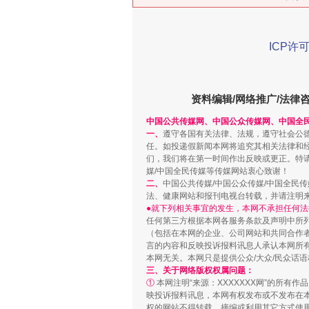
ICP许可
资料编辑/网络推广/法律
解纷+调解+退费，一次搞定
中国公共传媒网、中国公众传媒网、中国全
一、
遵守各国有关法律、法规，遵守社会公
任。如投递假新闻本网将追究其相关法律和
们，我们将在第一时间作出反映或更正。特
媒/中国全民传媒等传媒网站衷心致谢！
二、
中国公共传媒/中国公众传媒/中国全民
法、健康网站和报刊电视台转载，并请注明
●就下列相关事宜的发生，本网不承担任何法
任何第三方根据本网各服务条款及声明中所
（包括在本网的企业、公司网站和共同合作
言的内容和反映投诉报料讯息人承认本网所
本网无关。本网只是提供公众/大众/民众话
三、关于网络版权权属问题：
①
本网注明“来源：XXXXXXX网”的所有
站台名比不上好声名
映投诉报料讯息，本网有权发布或不发布在
权的网站不得转载、摘编或利用其它方式使用