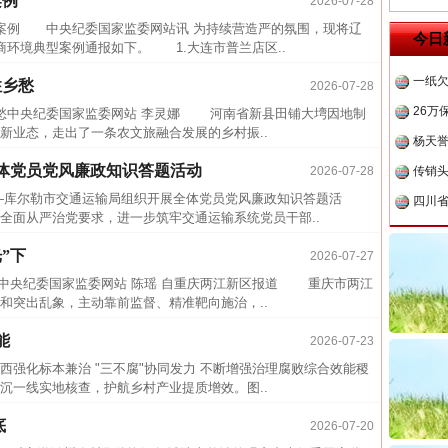
案例
2026-07-28
半生相
例 中央纪委国家监委网站讯 为持续营造严的氛围，现将辽
今日
商环境典型案例通报如下。 1.大连市普兰店区..
一纸欠
26万
住乡愁
2026-07-28
杨天
乡愁中央纪委国家监委网站 李灵娜 河南省新县田铺大塆因地制
新业态，走出了一条农文旅融合发展的乡村振..
传销头
体党员党风廉政知识答题活动
2026-07-28
四川省
—库尔勒市交通运输局组织开展全体党员党风廉政知识答题活
中方对
面从严治党要求，进一步筑牢交通运输系统党员干部..
中国发
”下
2026-07-27
官方
魏明亮严重违纪违法案透视
下中央纪委国家监委网站 陈瑶 自重庆两江新区报道 重庆市两江
从“无
和突出乱象，主动靠前监督、精准靶向施治，..
最高
能
2026-07-23
事故致
西强化标本兼治 "三不腐"协同发力 不断增强治理腐败综合效能稷
近期涉
沉一线实地核查，护航乡村产业提质增效。图..
半生相
底
2026-07-20
一纸欠