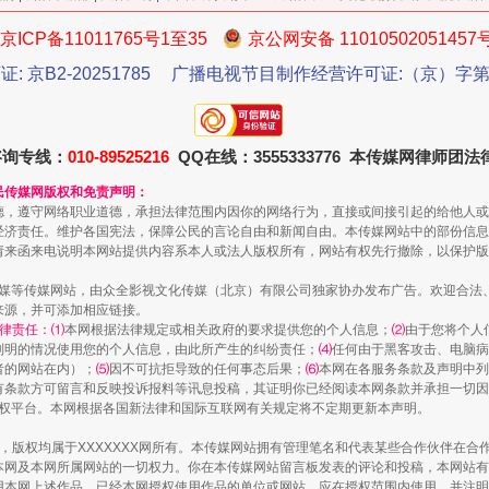
京ICP备11011765号1至35
京公网安备 11010502051457
证: 京B2-20251785
广播电视节目制作经营许可证:（京）字第3
咨询专线：
010-89525216
QQ在线：3555333776 本传媒网律师团
珠宝鉴定乱象
民传媒网版权和免责声明：
德，遵守网络职业道德，承担法律范围内因你的网络行为，直接或间接引起的给他人或
经济责任。维护各国宪法，保障公民的言论自由和新闻自由。本传媒网站中的部份信息
请来函来电说明本网站提供内容系本人或法人版权所有，网站有权先行撤除，以保护版
传媒等传媒网站，由众全影视文化传媒（北京）有限公司独家协办发布广告。欢迎合法
来源，并可添加相应链接。
律责任：⑴
本网根据法律规定或相关政府的要求提供您的个人信息；
⑵
由于您将个人
列明的情况使用您的个人信息，由此所产生的纠纷责任；
⑷
任何由于黑客攻击、电脑病
者的网站在内）；
⑸
因不可抗拒导致的任何事态后果；
⑹
本网在各服务条款及声明中列
有条款方可留言和反映投诉报料等讯息投稿，其证明你已经阅读本网条款并承担一切因
语权平台。本网根据各国新法律和国际互联网有关规定将不定期更新本声明。
作品，版权均属于XXXXXXX网所有。本传媒网站拥有管理笔名和代表某些合作伙伴在
本网及本网所属网站的一切权力。你在本传媒网站留言板发表的评论和投稿，本网站有
走近一线检察官
本网上述作品。已经本网授权使用作品的单位或网站，应在授权范围内使用，并注明“来