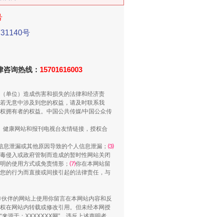
号
1140号
法律咨询热线：
15701616003
重拳出击！专项整治午间酒驾
（单位）造成伤害和损失的法律和经济责
若无意中涉及到您的权益，请及时联系我
权拥有者的权益。中国公共传媒/中国公众传
、健康网站和报刊电视台友情链接，授权合
信息泄漏或其他原因导致的个人信息泄漏；
⑶
毒侵入或政府管制而造成的暂时性网站关闭
明的使用方式或免责情形；
⑺
你在本网站留
您的行为而直接或间接引起的法律责任，与
合作伙伴的网站上使用你留言在本网站内容和反
“谁都不怕”的他落马了
权在网站内转载或修改引用。但未经本网授
源于：XXXXXXX网”。违反上述声明者，