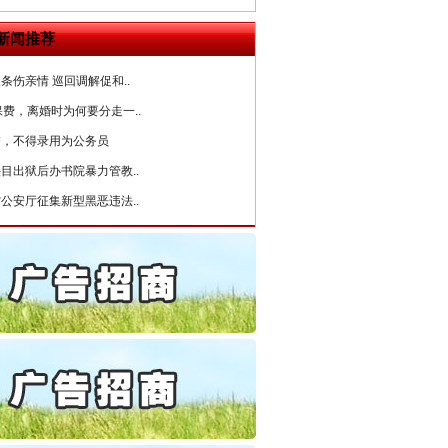
守，一别两宽：这场老年..
新闻推荐
条伤亲情 巡回调解促和..
保费，离婚时为何要分走一..
誉，不得录用为公务员
目出狱后办书院暴力管教..
公安厅征集新型黑恶违法..
6家美国实体采取反制措..
起首例对外贸易国家安全..
通报西安赛格商场坠亡事件
千亩耕地变“别墅”
产可执”到“全额执行”
检抗诉的疑难复杂刑事案件
5死1伤，四川省安委会挂..
私家车群死群伤事故多发..
守，一别两宽：这场老年..
条伤亲情 巡回调解促和..