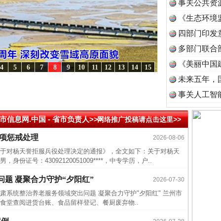
事关公共资
《生态环境
读
四部门印发
多部门联合
《美丽中国
4
5
6
7
8
9
10
11
12
13
14
15
未来五年，
 潮起..
·[视频]
一首歌的时间，读懂乐至的“诗与远方”
·[视频]
从《水浒传》看间谍“攻
谢谢有你温暖了四季
事关人工智
市信息网.中国 -
省市负责人>>>
网络推广投稿请点击这里>>
五项惩戒处理
2026-08-06
对杨天誉拒服兵役处理决定的通报》，全文如下：关于对杨天
号：43092120051009****，中专学历，户..
题 凝聚合力守护“夕阳红”
2026-07-30
肃系统整治养老服务领域突出问题 凝聚合力守护"夕阳红" 兰州市
食堂查阅进货台账、食品留样登记、餐厨废弃物..
近期涉
今年投资意愿榜揭晓