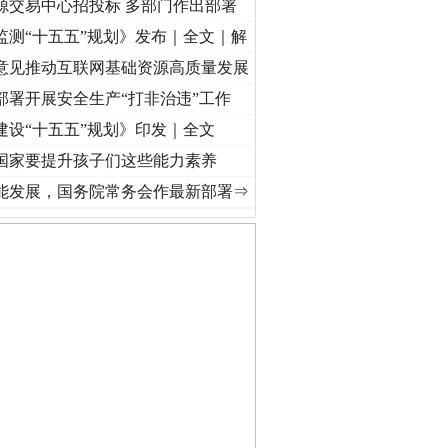
源交易中心招投标 多部门作出部署
监测“十五五”规划》发布｜全文｜解
意见推动互联网基础资源高质量发展
部署开展安全生产“打非治违”工作
建设“十五五”规划》印发｜全文
国家要提升孩子们这些能力素养
心套路”
·[视频]
廉洁文化中国行丨祁连巍巍树丰碑
·[视频]
微视频 | 三峡也催生？揭秘生
法官巧妙执行解纠纷
能发展，国务院常务会作最新部署⇒
私家车群死群伤事故多发..
新中国诞生的见证