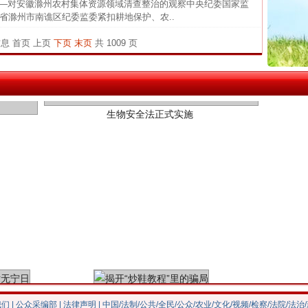
底——对安徽滁州农村集体资源领域清查整治的观察中央纪委国家监
省滁州市南谯区纪委监委紧扣耕地保护、农..
26万
杨天
信息
首页
上页
下页
末页
共 1009 页
生物安全法正式实施
传销头
四川省
中方对
中国发
官方
从“无
最高
事故致
"炒鞋教程"里的骗局
我们
|
公众采编部
|
法律声明
| 中国/法制/公共/全民/公众/农业/文化/视频/检察/法院/法治