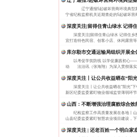
辽宁通报5起破坏营商环境典型
在谋一域中谋全局
辽宁通报5起破坏营商环境典型案
宁省纪检监察机关近期查处的5起破坏营
深度关注|留得住青山绿水 记得
深度关注|留得住青山绿水 记得住
宜打造特色民宿、创客小店、休闲露营等
库尔勒市交通运输局组织开展全
以考促学筑防线 以学促廉践初心—
动 法治讯（张海翔）为深入贯彻落实全
深度关注丨让公共收益晒在“阳光
习近平的博鳌关键词
深度关注丨让公共收益晒在"阳光"
新区纪委监委紧盯物业领域监管薄弱环节
山西：不断增强治理腐败综合效
纪检监察工作高质量发展在各地丨山
山县纪委监委紧盯智慧农业项目建设，下
深度关注 | 还老百姓一个明白家