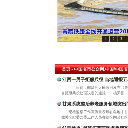
1
2
3
心使命 奋进复兴征程丨“转折之城”激荡..
·[视频]
牢记初心使命 奋进复兴征程丨红船起航处
这是一记警钟！
首页
- 中国省市公众网.中国/中国省
江西一男子拒服兵役 当地通报
日前，南昌县人民政府发布《关于
誉拒服兵役处理决定的通报 杨天誉，男，身份证
甘肃系统整治养老服务领域突出问
纪检监察工作高质量发展在各地丨甘
城关区纪委监委工作人员在辖区内某社区