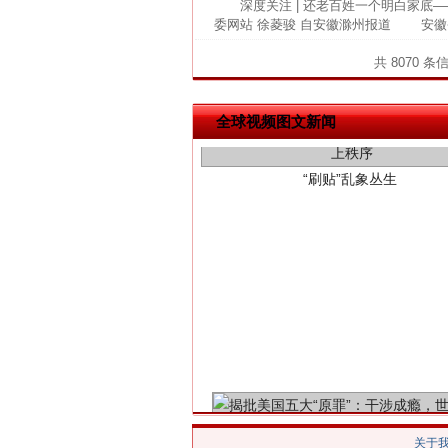
深度关注 | 还老百姓一个明白家
委网站 徐菱骏 自安徽滁州报道 安徽
共 8070 条
“刷贴”乱象丛生
全球视频图文新闻
揭批美国五大"原罪"
关于