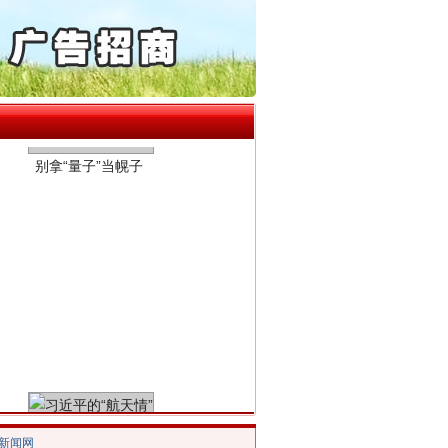
保费，离婚时为何要分走一..
誉，不得录用为公务员
别拿“量子”当幌子
目出狱后办书院暴力管教..
公安厅征集新型黑恶违法..
6家美国实体采取反制措..
起首例对外贸易国家安全..
通报西安赛格商场坠亡事件
产可执”到“全额执行”
检抗诉的疑难复杂刑事案件
5死1伤，四川省安委会挂..
习近平的“航天情”
/新闻网