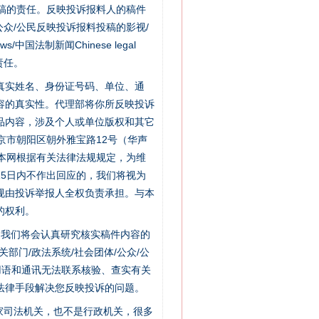
稿的责任。反映投诉报料人的稿件
众/公民反映投诉报料投稿的影视/
s/中国法制新闻Chinese legal
责任。
的真实姓名、身份证号码、单位、通
容的真实性。代理部将你所反映投诉
品内容，涉及个人或单位版权和其它
京市朝阳区朝外雅宝路12号（华声
：本网根据有关法律法规规定，为维
5日内不作出回应的，我们将视为
规由投诉举报人全权负责承担。与本
的权利。
件，我们将会认真研究核实稿件内容的
门/政法系统/社会团体/公众/公
用语和通讯无法联系核验、查实有关
法律手段解决您反映投诉的问题。
家司法机关，也不是行政机关，很多
“神药”背后的真相