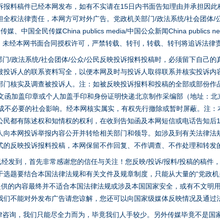
诉报料稿件已经本网发布，如有不实请在15日内书面告知理由并承担因此
全权法律责任，本网方可对外广告。党政机关部门/政法系统/社会团体/公
全民传媒China publics media/中国公众新闻China publics new
家版权。未经本网书面合同授权许可，严禁转载、转刊，转载、转刊将追诉法律
门/政法系统/社会团体/公众/公民反映投诉报料投稿时，必须留下自己
被投诉人的联系资料写全，以便本网及时与投诉人取得联系并核实投诉内
部门核实及调查被投诉人。注：如被反映投诉报料和投稿的全部或部份作
面文函加盖印章或个人加盖手印和身份证明快递北京制作采编部（地址：北
避免造成不必要的社会影响。经本网核实属实，有权先行撤除或暂时屏蔽。注
公民都有陈述权和知情权的权利，在收到告知函及本网短信或电话告知后1
人向本网投诉举报内容公开并转给相关部门和领导。如涉及到有关法律法
式的反映投诉报料投稿，本网保留不作回复、不作调查、不作处理和转发
稿已经发到，首先非常感谢您的信任与关注！您反映/投诉/报料/投稿的稿
选题要结合本国法律法规和有关文件及规章制度，只能从大量的“党政机关部
您提供的内容最终并不适合本国法律法规或涉及本国国家安全，或有不文明
我们不能对外发布广告请您谅解，您还可以向国家级媒体反映情况及通过
律咨询，我们只能尽全力而为，毕竟我们人手较少。另外传媒毕竟不是国