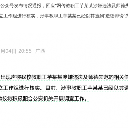
信公众号发布情况通报，回应“网传教职工芋某某涉嫌违法及师德
作组进行核实，涉事教职工芋某某已经以其遭到“造谣诽谤”