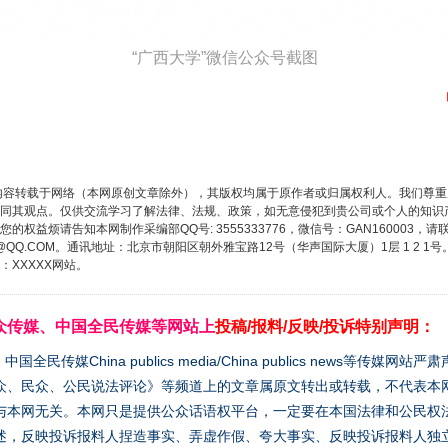
“广西大学”微信公众号截图
内容转载于网络（本网原创文章除外），其版权均属于原作者或归属权利人。我们尊
同其观点。仅供交流学习了解法律、法规、政策，如无意侵犯到贵公司或个人的知识
权益烦请告知本网制作采编部QQ号: 3555333776，微信号：GAN160003，请
3776@QQ.COM。通讯地址：北京市朝阳区朝外雅宝路12号（华声国际大厦）1层 1 
XXXXX网站。
众传媒、中国全民传媒等网站上
投稿/报料/反映/投诉特别声明：
媒China publics media/China publics news等传媒网
众、民众、公民说法评论》等频道上的文章属原文转出或转载，不代表本
与本网无关。本网只是提供公众话语权平台，一定要在本国法律和公民权
述，反映投诉报料人捏造事实、弄虚作假、夸大事实、反映投诉报料人独