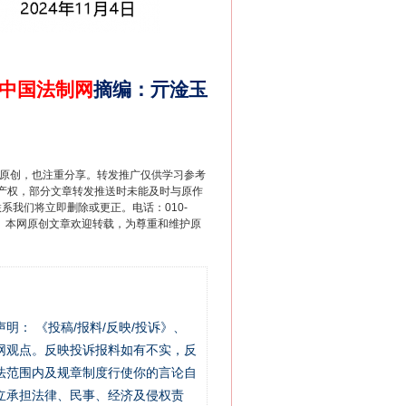
中国法制网
摘编
：
亓淦玉
重原创，也注重分享。转发推广仅供学习参考
产权，部分文章转发推送时未能及时与原作
联系我们将立即删除或更正。电话：010-
2 1号。本网原创文章欢迎转载，为尊重和维护原
站严肃声明： 《投稿/报料/反映/投诉》、
网观点。反映投诉报料如有不实，反
法范围内及规章制度行使你的言论自
立承担法律、民事、经济及侵权责