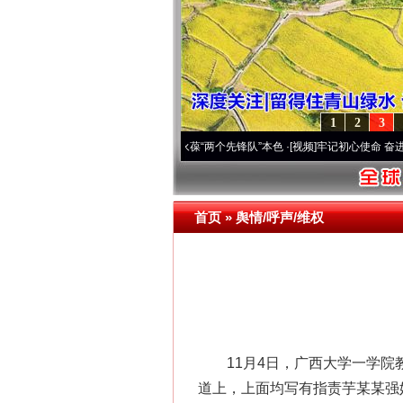
1
2
3
深刻改变雪域高原..
·[视频]
永葆“两个先锋队”本色
·[视频]
牢记初心使命 奋进复兴征程丨
首页
»
舆情/呼声/维权
11月4日，广西大学一学院教
道上，上面均写有指责芋某某强