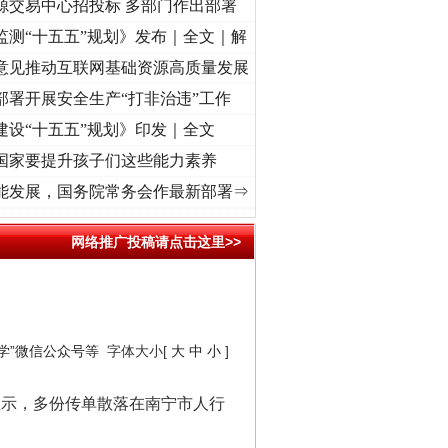
源交易中心招投标 多部门作出部署
监测“十五五”规划》发布｜全文｜解
意见推动互联网基础资源高质量发展
部署开展安全生产“打非治违”工作
建设“十五五”规划》印发｜全文
国家要提升孩子们这些能力素养
心使命 奋进复兴征程丨“转折之城”激荡..
·[视频]
牢记初心使命 奋进复兴征程丨红船起航处
能发展，国务院常务会作最新部署⇒
网络推广投稿请点击这里>>
学”微信公众号等
字体大小[
大
中
小
]
显示，多份传单散落在南宁市人行