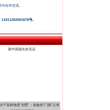
助与合作交流。
新中国诞生的见证
011202001678号。
千亩耕地变“别墅”