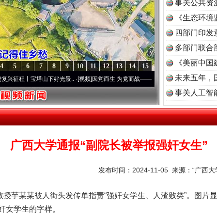
事关公共资
《生态环境
读
四部门印发
多部门联合
《美丽中国
4
5
6
7
8
9
10
11
12
13
14
15
未来五年，
宝塔山下好光景..
·[视频]
因党而生 为党而战——百年“纪”事⑧加强纪律..
·[视频]
牢记初
事关人工智
广西大学通报“副院长被举报强奸女生”
发布时间：2024-11-05 来源：
“广西大
授芋某某被人街头发传单指责“强奸女学生、人渣败类”。图片
奸女学生的字样。