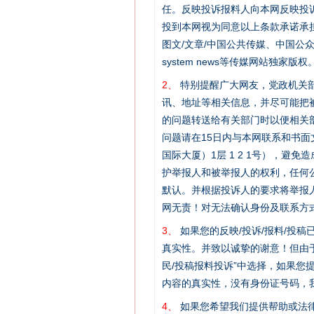
任。反映投诉报料人向本网反映投
投到本网视为同意以上条款承诺承担
图文/文章/中国公共传媒、中国公众传媒、中国
system news等传媒网站独
2、
特别提醒广大网友，党政机关部
讯、地址等相关信息，并尽可能把
的问题转送给有关部门时以便相关
问题请在15日内与本网联系和书
国际大厦）1层 1 2 1号），
护举报人和被举报人的权利，任何
默认。并根据投诉人的要求将举报
网无责！对无法确认身份及联系方
3、
如果您的反映/投诉/报料/投
真实性。并致以诚挚的谢意！但由于
民/投稿报料投诉”中选择，如果
内容的真实性，没有身份证号码，
4、
如果您希望我们提供帮助或法
网上购药对药下症？