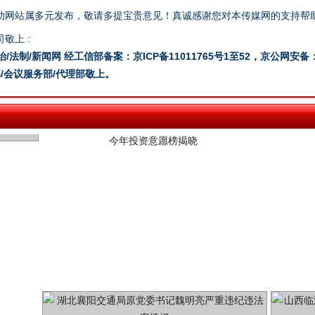
助网站属多元发布，敬请多提宝贵意见！真诚感谢您对本传媒网的支持帮
敬上 :
今年投资意愿榜揭晓
治/法制/新闻网 经工信部备案：京ICP备11011765号1至52，京公网安备：11
/会议服务部/代理部敬上。
魏明亮严重违纪违法案透视