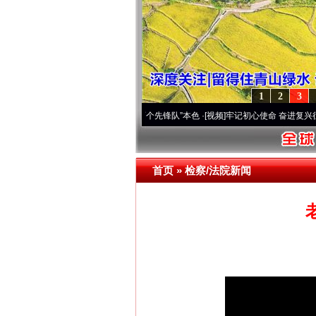
1
2
3
改变雪域高原..
·[视频]
永葆“两个先锋队”本色
·[视频]
牢记初心使命 奋进复兴征程丨宝塔
首页
»
检察/法院新闻