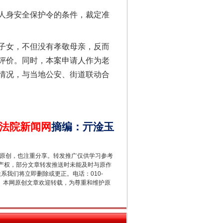
人身安全保护令的条件，裁定准
法官巧妙执行解纠纷
子女，不但没有孝敬母亲，反而
评价。同时，本案申请人作为老
情况，与当地公安、街道联动合
法院新闻网
摘编
：
亓淦玉
新中国诞生的见证
重原创，也注重分享。转发推广仅供学习参考
产权，部分文章转发推送时未能及时与原作
联系我们将立即删除或更正。电话：010-
2 1号。本网原创文章欢迎转载，为尊重和维护原