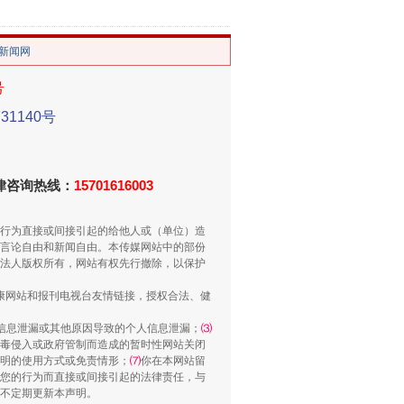
重拳出击！专项整治午间酒驾
/新闻网
号
1140号
法律咨询热线：
15701616003
行为直接或间接引起的给他人或（单位）造
言论自由和新闻自由。本传媒网站中的部份
“谁都不怕”的他落马了
法人版权所有，网站有权先行撤除，以保护
健康网站和报刊电视台友情链接，授权合法、健
信息泄漏或其他原因导致的个人信息泄漏；
⑶
毒侵入或政府管制而造成的暂时性网站关闭
明的使用方式或免责情形；
⑺
你在本网站留
您的行为而直接或间接引起的法律责任，与
将不定期更新本声明。