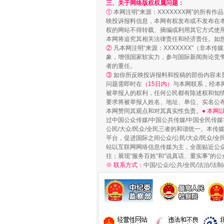
三、关于网络版权权属问题：
①
本网注明“来源：XXXXXXX网”的所有
映投诉报料信息，本网有权发布或不发布在
权的网站不得转载、摘编或利用其它方式使用
本网将追究其相关法律责任和经济责任。如
②
凡本网注明“来源：XXXXXXX”（非
漫山遍野的桃花与雪山、麦地、白
象，增强国家软实力，参与国际新闻舆论竞争
者的重任。
③
如你所反映投诉报料和投稿的部份内容未
问题需即时在
（15日内）
与本网联系，经本
被举报人的权利，任何公民都有陈述权和知
要求将被举报人姓名、地址、单位、实名公布
本网赞同其观点和对其真实性负责。
● 本
过中国公众传媒/中国公共传媒/中国全民传媒
公民/大众/民众/全民三者的和谐统一。本传
平台，促进国际之间公众/公民/大众/民众/
站以互联网网络信息传媒为主，全面贴近公众/
往；展现“服务百姓”和“说真话、重实事”的公
※ 联系方式：
中国/公众/公共/全民/法治/
招工难、用工荒背后