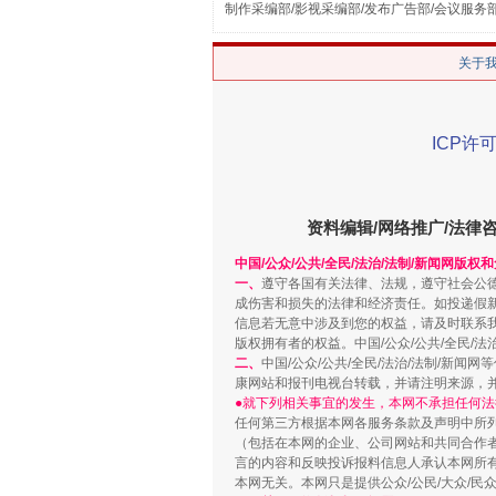
制作采编部/影视采编部/发布广告部/会议服务
解纷+调解+退费，一次搞定
关于
ICP许可
资料编辑/网络推广/法律
中国/公众/公共/全民/法治/法制/新闻网版权
一、
遵守各国有关法律、法规，遵守社会公
成伤害和损失的法律和经济责任。如投递假
站台名比不上好声名
信息若无意中涉及到您的权益，请及时联系
版权拥有者的权益。中国/公众/公共/全民/法
二、
中国/公众/公共/全民/法治/法制/
康网站和报刊电视台转载，并请注明来源，
●就下列相关事宜的发生，本网不承担任何法
任何第三方根据本网各服务条款及声明中所
（包括在本网的企业、公司网站和共同合作
言的内容和反映投诉报料信息人承认本网所
本网无关。本网只是提供公众/公民/大众/