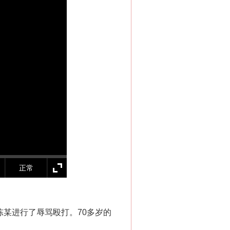
“神药”背后的真相
正常
陈某进行了辱骂殴打。70多岁的