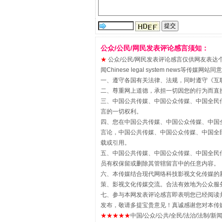
公众/公民/网民发表评论感言须知：
★
公众/公民/网民发表评论感言仅供网友表达个人看法
闻Chinese legal system new
一、遵守各国有关法律、法规，同时遵守《
互
二、尊重网上道德，承担一切因您的行为而直
三、中国公共传媒、中国公众传媒、中国全民传媒China 
揭批美国五大"原罪"
言的一切权利。
四、您在中国公共传媒、中国公众传媒、中国全民传媒Chin
言论，中国公共传媒、中国公众传媒、中国全民传媒China
载或引用。
五、中国公共传媒、中国公众传媒、中国全民传媒China 
员有权保留或删除其管辖留言中的任意内容。
六、本传媒结合现代网络科技影视文化传媒的新
策、影视文化传媒交流。合法有效地为公众服
七、参与本网发表评论感言即表明您已经阅读并
发布，敬请多提宝贵意见！真诚感谢您对本传
★★★★★
中国/公众/公共/全民/法治/法制/新闻