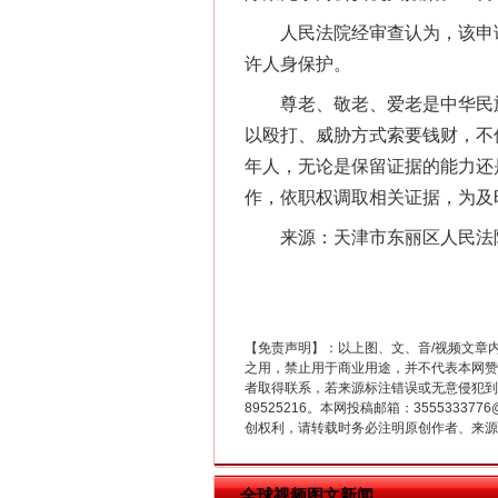
人民法院经审查认为，该申请
这是一记警钟！
许人身保护。
尊老、敬老、爱老是中华民族
以殴打、威胁方式索要钱财，不
年人，无论是保留证据的能力还
作，依职权调取相关证据，为及
来源：天津市东丽区人民法院
【免责声明】：以上图、文、音/视频文章
在谋一域中谋全局
之用，禁止用于商业用途，并不代表本网赞
者取得联系，若来源标注错误或无意侵犯到您的
89525216。本网投稿邮箱：355533
创权利，请转载时务必注明原创作者、来源：
全球视频图文新闻