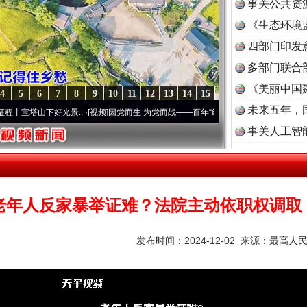
事关公共资
《生态环境
读
四部门印发
多部门联合
《美丽中国
4
5
6
7
8
9
10
11
12
13
14
15
未来五年，
山下好光景..
·[视频]
因党而生 为党而战——百年“纪”事⑧加强纪律..
·[视频]
牢记初心使
事关人工智
老年人反家暴举证难？法院主动依职权调取
发布时间：2024-12-02 来源：
最高人