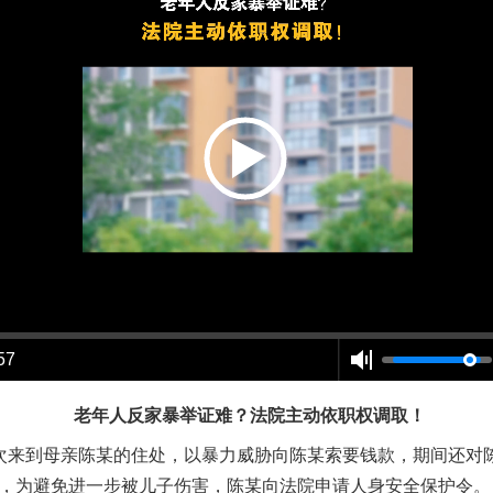
茶叶“炒上天”
57
老年人反家暴举证难？法院主动依职权调取！
两次来到母亲陈某的住处，以暴力威胁向陈某索要钱款，期间还对
月，为避免进一步被儿子伤害，陈某向法院申请人身安全保护令。