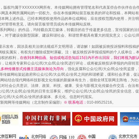
作品，版权均属于XXXXXXX网所有。本传媒网站拥有管理笔名和代表某些合作伙伴在
本网及本网所属网站的一切权力。你在本传媒网站留言板发表的评论和投稿，本网站有
本网上述作品。已经本网授权使用作品的单位或网站，应在授权范围内使用，并注明“来
您对管理有意见，请向留言板管理员或向本传媒网站反映。
本传媒系列网站）的作品，均转载自其它媒体，转载目的在于传递更多信息，宣传国家的
藏房
除了知识还要"留白"
，对于建设创新型国家、建设和谐社会、和谐世界都具有重大的现实意义；公众/公民/
显示发布，因涉及相关法律法规或不文明用语，请谅解！如因被反映投诉报料和投稿
网核实属实，有权先行撤除或暂时屏蔽。注：被反映投诉举报或报料的个人或单位，
情权的权利，
在收到本网信函、短信或电话告知后15日内不作出回应，我们将视为默
，让相关专家和公众/公民/大众/民众/全民进行评论，或将被反映投诉举报的内容转
网以多种传播形式传播主流媒体舆论为导向
，强化反腐和公众/公民/大众/民众/全民监
等传媒网站架起政府和公众/公民/大众/民众/全民之间的和谐桥梁，缓和社会矛盾，
媒网站结合现代网络科技影视文化传媒的新媒体有生力，借助全球互联网主阵地，为社会
全民对社会公共意识、法律、政策、科技、健康、安全与影视文化传媒合作交流，合法有效
公民/大众/民众/全民的日常生活事实，维护公众/公民/大众/民众/全民的安全信息，促
众/公民/大众/民众/全民的多媒体、多元化、信息时代现实。
法制/新闻网等传媒网站（北京制作采编部）
※ 联系电话：
010-89525216。
送你一朵小红花