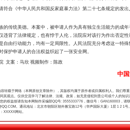
符合《中华人民共和国反家庭暴力法》第二十七条规定的发出
谢谢有你温暖了四季
的传统美德。本案中，被申请人作为具有独立生活能力的成年
仅违背了法律规定，也有悖于人伦，法院应对该行为作出否定性
是自由行动能力，均有一定局限性。人民法院充分考虑这一特殊
时保护申请人的合法权益织起了一张安全网。
 文案：马欣 视频制作：陈政
中国
今年投资意愿榜揭晓
内容转载于网络（本网原创文章除外），其版权均属于原作者或归属权利人。我们尊
同其观点。仅供交流学习了解法律、法规、政策，如无意侵犯到贵公司或个人的知识
权益烦请告知本网制作采编部QQ号: 3555333776，微信号：GAN160003，请
3776@QQ.COM。通讯地址：北京市朝阳区朝外雅宝路12号（华声国际大厦）1层 1 
XXXXX网站。