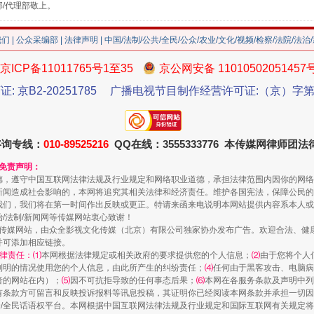
部/代理部敬上。
珠宝鉴定乱象
我们
|
公众采编部
|
法律声明
| 中国/法制/公共/全民/公众/农业/文化/视频/检察/法院/法治
京ICP备11011765号1至35
京公网安备 11010502051457
证: 京B2-20251785
广播电视节目制作经营许可证:（京）字第3
咨询专线：
010-89525216
QQ在线：3555333776 本传媒网律师团
和免责声明：
德，遵守中国互联网法律法规及行业规定和网络职业道德，承担法律范围内因你的网络
新闻造成社会影响的，本网将追究其相关法律和经济责任。维护各国宪法，保障公民的
我们，我们将在第一时间作出反映或更正。特请来函来电说明本网站提供内容系本人或
走近一线检察官
治/法制/新闻网等传媒网站衷心致谢！
新闻网等传媒网站，由众全影视文化传媒（北京）有限公司独家协办发布广告。欢迎合法、
并可添加相应链接。
律责任：⑴
本网根据法律规定或相关政府的要求提供您的个人信息；
⑵
由于您将个人
列明的情况使用您的个人信息，由此所产生的纠纷责任；
⑷
任何由于黑客攻击、电脑病
者的网站在内）；
⑸
因不可抗拒导致的任何事态后果；
⑹
本网在各服务条款及声明中列
有条款方可留言和反映投诉报料等讯息投稿，其证明你已经阅读本网条款并承担一切因
民众/全民话语权平台。本网根据中国互联网法律法规及行业规定和国际互联网有关规定