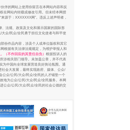
合作伙伴的网站上使用你留言在本网站内容和反
权在网站内转载或修改引用。但未经本网授
源于：XXXXXXX网”。违反上述声明者，
法律、法规、政策及文化和展示国家的国际形
用生命托举生命
大众/民众/全民勇于担任文化使者与和平使
的部份作品内容，涉及个人或单位版权和其它
本网根据有关法律法规规定，为维护举报人和
认。（不作回应的其责任自负）
根据投诉人的
至所涉相关部门领导。未加盖公章，并不代表
督，实为中国向全球发展营造良好舆论氛围。通
促进社会大发展，最终实现政府、媒体、公众/
公众/公民/大众/民众/全民的人才铺垫一个
地为公众/公民/大众/民众/全民服务。本网
进公众/公民/大众/民众/全民的社会公德的交
侵吞公款13万，颠沛流离20年