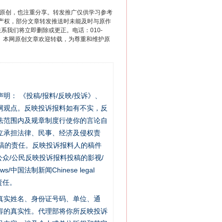
重原创，也注重分享。转发推广仅供学习参考
产权，部分文章转发推送时未能及时与原作
联系我们将立即删除或更正。电话：010-
2 1号。本网原创文章欢迎转载，为尊重和维护原
站严肃声明： 《投稿/报料/反映/投诉》、
网观点。反映投诉报料如有不实，反
法范围内及规章制度行使你的言论自
立承担法律、民事、经济及侵权责
稿的责任。反映投诉报料人的稿件
众/公民反映投诉报料投稿的影视/
s/中国法制新闻Chinese legal
责任。
的真实姓名、身份证号码、单位、通
容的真实性。代理部将你所反映投诉