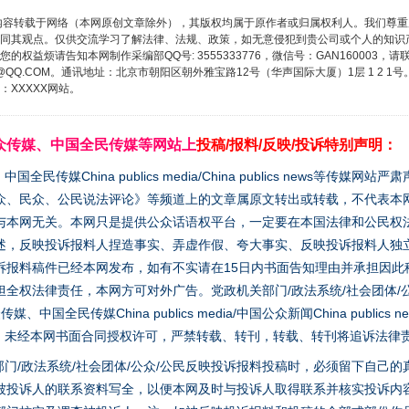
内容转载于网络（本网原创文章除外），其版权均属于原作者或归属权利人。我们尊
同其观点。仅供交流学习了解法律、法规、政策，如无意侵犯到贵公司或个人的知识
权益烦请告知本网制作采编部QQ号: 3555333776，微信号：GAN160003，请
3776@QQ.COM。通讯地址：北京市朝阳区朝外雅宝路12号（华声国际大厦）1层 1 
XXXXX网站。
众传媒、中国全民传媒等网站上
投稿/报料/反映/投诉特别声明：
媒China publics media/China publics news等传媒网
众、民众、公民说法评论》等频道上的文章属原文转出或转载，不代表本
与本网无关。本网只是提供公众话语权平台，一定要在本国法律和公民权
述，反映投诉报料人捏造事实、弄虚作假、夸大事实、反映投诉报料人独
诉报料稿件已经本网发布，如有不实请在15日内书面告知理由并承担因此
全权法律责任，本网方可对外广告。党政机关部门/政法系统/社会团体/公
全民传媒China publics media/中国公众新闻China publics new
家版权。未经本网书面合同授权许可，严禁转载、转刊，转载、转刊将追诉法律
门/政法系统/社会团体/公众/公民反映投诉报料投稿时，必须留下自己
被投诉人的联系资料写全，以便本网及时与投诉人取得联系并核实投诉内