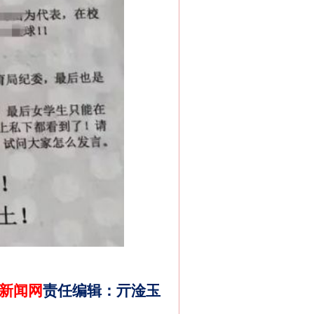
新闻网
责任编辑
：
亓淦玉