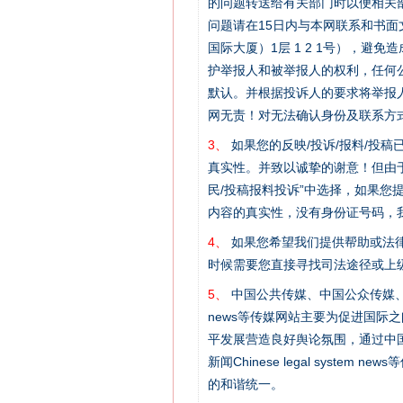
的问题转送给有关部门时以便相关
问题请在15日内与本网联系和书
国际大厦）1层 1 2 1号），
护举报人和被举报人的权利，任何
默认。并根据投诉人的要求将举报
网上购药对药下症？
网无责！对无法确认身份及联系方
3、
如果您的反映/投诉/报料/投
真实性。并致以诚挚的谢意！但由于
民/投稿报料投诉”中选择，如果
内容的真实性，没有身份证号码，
4、
如果您希望我们提供帮助或法
时候需要您直接寻找司法途径或上
5、
中国公共传媒、中国公众传媒、中国全民传媒C
news等传媒网站主要为促进国际
这是一记警钟！
平发展营造良好舆论氛围，通过中国公共传媒
新闻Chinese legal sys
的和谐统一。