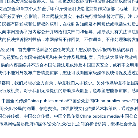
部门核实及调查被投诉人。注：如被反映投诉报料和投稿的全部或部份作
面文函加盖印章或个人加盖手印和身份证明快递北京制作采编部（地址：北
避免造成不必要的社会影响。经本网核实属实，有权先行撤除或暂时屏蔽。注
公民都有陈述权和知情权的权利，在收到告知函及本网短信或电话告知后1
人向本网投诉举报内容公开并转给相关部门和领导。如涉及到有关法律法
茶叶“炒上天”
式的反映投诉报料投稿，本网保留不作回复、不作调查、不作处理和转发
稿已经发到，首先非常感谢您的信任与关注！您反映/投诉/报料/投稿的稿
选题要结合本国法律法规和有关文件及规章制度，只能从大量的“党政机关部
您提供的内容最终并不适合本国法律法规或涉及本国国家安全，或有不文明
我们不能对外发布广告请您谅解，您还可以向国家级媒体反映情况及通过
律咨询，我们只能尽全力而为，毕竟我们人手较少。另外传媒毕竟不是国
级行政机关。对于我们无法提供的帮助深表歉意，也希望您能够谅解。感
hina publics media/中国公众新闻China publics news/中国法制
之间公众/公民的沟通、信息交流。加强影视文化传媒艺术和策略，通过多
谢谢有你温暖了四季
、中国公众传媒、中国全民传媒China publics media/中国公众新闻Chi
tem news等传媒网站架起政府和媒体/公众/民众/公民之间的和谐桥梁，缓和