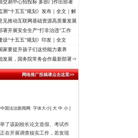
源交易中心招投标 多部门作出部署
监测“十五五”规划》发布｜全文｜解
意见推动互联网基础资源高质量发展
部署开展安全生产“打非治违”工作
建设“十五五”规划》印发｜全文
国家要提升孩子们这些能力素养
征程丨“转折之城”激荡..
·[视频]
牢记初心使命 奋进复兴征程丨红船起航处 潮起..
·[视
能发展，国务院常务会作最新部署⇒
网络推广投稿请点击这里>>
：
中国法治新闻网
字体大小[
大
中
小
]
举了该副校长论文造假、考试作
组正在开展调查核实工作，若发现