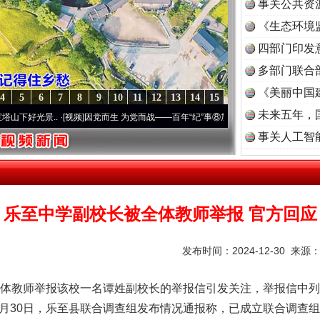
事关公共资
《生态环境
读
四部门印发
多部门联合
《美丽中国
4
5
6
7
8
9
10
11
12
13
14
15
未来五年，
..
·[视频]
因党而生 为党而战——百年“纪”事⑧加强纪律..
·[视频]
牢记初心使命 奋进复兴
事关人工智
乐至中学副校长被全体教师举报 官方回应
发布时间：2024-12-30 来源
教师举报该校一名谭姓副校长的举报信引发关注，举报信中列
2月30日，乐至县联合调查组发布情况通报称，已成立联合调查