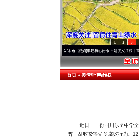
1
2
3
原..
·[视频]
永葆“两个先锋队”本色
·[视频]
牢记初心使命 奋进复兴征程丨宝塔山下好光景
首页
»
舆情/呼声/维权
近日，一份四川乐至中学全体
弊、乱收费等诸多腐败行为。1