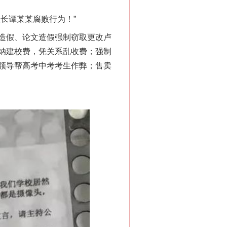
长谭某某腐败行为！”
造假、论文造假强制窃取更改卢
纳建校费，凭关系乱收费；强制
领导帮高考中考考生作弊；售卖