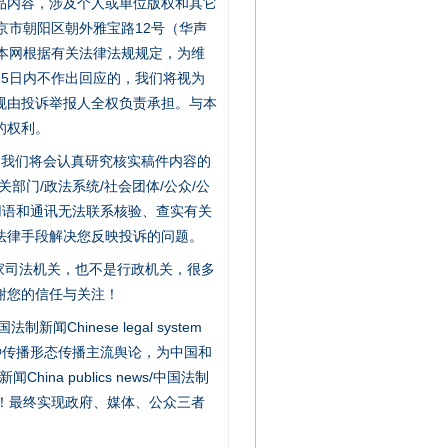
品内容，涉及个人或单位版权和其它
京市朝阳区朝外雅宝路12号（华声
：本网根据有关法律法规规定，为维
5日内不作出回应的，我们将视为
规由投诉举报人全权负责承担。与本
“神药”背后的真相
的权利。
件，我们将会认真研究核实稿件内容的
门/政法系统/社会团体/公众/公
用语和通讯无法联系核验、查实有关
法律手段解决您反映投诉的问题。
家司法机关，也不是行政机关，很多
谢您的信任与关注！
新闻Chinese legal system
种传播形态传播主流舆论，为中国和
法官巧妙执行解纠纷
na publics news/中国法制
社会矛盾！最终实现政府、媒体、公众三者