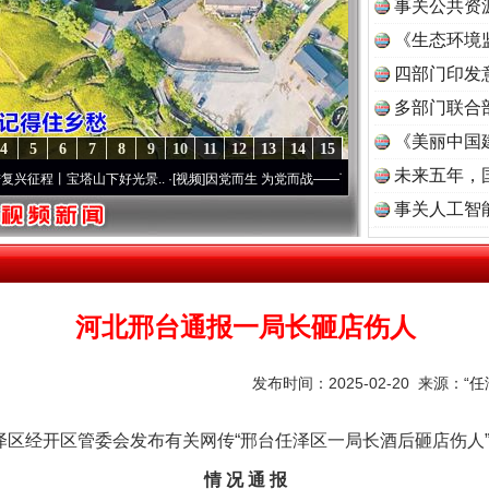
事关公共资
《生态环境
读
四部门印发
多部门联合
《美丽中国
4
5
6
7
8
9
10
11
12
13
14
15
未来五年，
塔山下好光景..
·[视频]
因党而生 为党而战——百年“纪”事⑧加强纪律..
·[视频]
牢记初心
事关人工智
河北邢台通报一局长砸店伤人
发布时间：2025-02-20 来源：
“
区经开区管委会发布有关网传“邢台任泽区一局长酒后砸店伤人
情 况 通 报