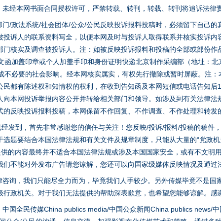
家版权。未经本网书面合同授权许可，严禁转载、转刊，转载、转刊将追诉法律
门/政法系统/社会团体/公众/公民反映投诉报料投稿时，必须留下自己
被投诉人的联系资料写全，以便本网及时与投诉人取得联系并核实投诉内
部门核实及调查被投诉人。注：如被反映投诉报料和投稿的全部或部份作
面文函加盖印章或个人加盖手印和身份证明快递北京制作采编部（地址：北
避免造成不必要的社会影响。经本网核实属实，有权先行撤除或暂时屏蔽。注
公民都有陈述权和知情权的权利，在收到告知函及本网短信或电话告知后1
人向本网投诉举报内容公开并转给相关部门和领导。如涉及到有关法律法
式的反映投诉报料投稿，本网保留不作回复、不作调查、不作处理和转发
稿已经发到，首先非常感谢您的信任与关注！您反映/投诉/报料/投稿的稿
选题要结合本国法律法规和有关文件及规章制度，只能从大量的“党政机关部
您提供的内容最终并不适合本国法律法规或涉及本国国家安全，或有不文明
我们不能对外发布广告请您谅解，您还可以向国家级媒体反映情况及通过
茶叶“炒上天”
律咨询，我们只能尽全力而为，毕竟我们人手较少。另外传媒毕竟不是国
级行政机关。对于我们无法提供的帮助深表歉意，也希望您能够谅解。感
hina publics media/中国公众新闻China publics news/中国法制