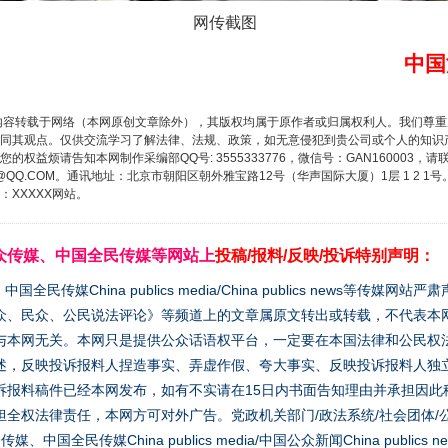
网传截图
中国
内容转载于网络（本网原创文章除外），其版权均属于原作者或归属权利人。我们尊
同其观点。仅供交流学习了解法律、法规、政策，如无意侵犯到贵公司或个人的知识
权益烦请告知本网制作采编部QQ号: 3555333776，微信号：GAN160003，请
3776@QQ.COM。通讯地址：北京市朝阳区朝外雅宝路12号（华声国际大厦）1层 1 
XXXXX网站。
众传媒、中国全民传媒等网站上
投稿/报料/反映/投诉特别声明：
媒China publics media/China publics news等传媒网
众、民众、公民说法评论》等频道上的文章属原文转出或转载，不代表本
与本网无关。本网只是提供公众话语权平台，一定要在本国法律和公民权
述，反映投诉报料人捏造事实、弄虚作假、夸大事实、反映投诉报料人独
诉报料稿件已经本网发布，如有不实请在15日内书面告知理由并承担因此
全权法律责任，本网方可对外广告。党政机关部门/政法系统/社会团体/公
全民传媒China publics media/中国公众新闻China publics new