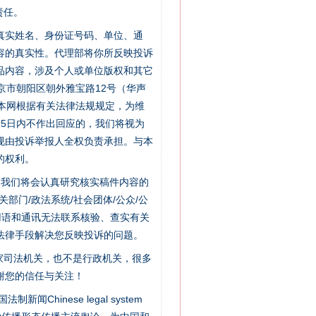
责任。
的真实姓名、身份证号码、单位、通
容的真实性。代理部将你所反映投诉
品内容，涉及个人或单位版权和其它
京市朝阳区朝外雅宝路12号（华声
：本网根据有关法律法规规定，为维
5日内不作出回应的，我们将视为
规由投诉举报人全权负责承担。与本
的权利。
件，我们将会认真研究核实稿件内容的
门/政法系统/社会团体/公众/公
用语和通讯无法联系核验、查实有关
法律手段解决您反映投诉的问题。
“神药”背后的真相
家司法机关，也不是行政机关，很多
谢您的信任与关注！
新闻Chinese legal system