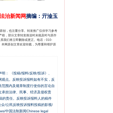
法治新闻网
摘编
：
亓淦玉
重原创，也注重分享。转发推广仅供学习参考
产权，部分文章转发推送时未能及时与原作
联系我们将立即删除或更正。电话：010-
2 1号。本网原创文章欢迎转载，为尊重和维护原
站严肃声明： 《投稿/报料/反映/投诉》、
网观点。反映投诉报料如有不实，反
法范围内及规章制度行使你的言论自
立承担法律、民事、经济及侵权责
稿的责任。反映投诉报料人的稿件
众/公民反映投诉报料投稿的影视/
s/中国法制新闻Chinese legal