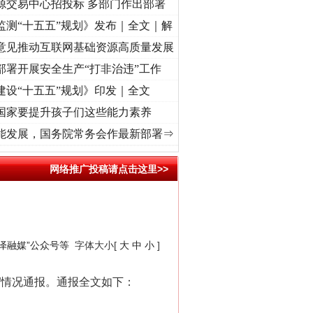
源交易中心招投标 多部门作出部署
监测“十五五”规划》发布｜全文｜解
意见推动互联网基础资源高质量发展
部署开展安全生产“打非治违”工作
建设“十五五”规划》印发｜全文
国家要提升孩子们这些能力素养
使命 奋进复兴征程丨“转折之城”激荡..
·[视频]
牢记初心使命 奋进复兴征程丨红船起航处 
能发展，国务院常务会作最新部署⇒
网络推广投稿请点击这里>>
任泽融媒”公众号等
字体大小[
大
中
小
]
”情况通报。通报全文如下：