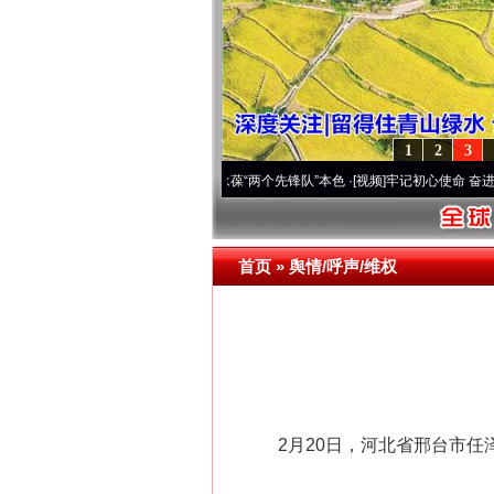
1
2
3
刻改变雪域高原..
·[视频]
永葆“两个先锋队”本色
·[视频]
牢记初心使命 奋进复兴征程丨宝
首页
»
舆情/呼声/维权
2月20日，河北省邢台市任泽