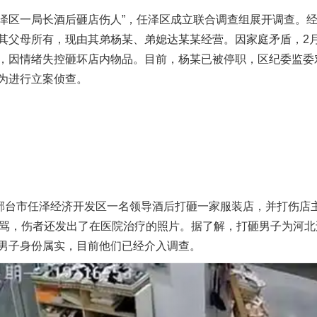
泽区一局长酒后砸店伤人”，任泽区成立联合调查组展开调查。
其父母所有，现由其弟杨某、弟媳达某某经营。因家庭矛盾，2月
，因情绪失控砸坏店内物品。目前，杨某已被停职，区纪委监委
为进行立案侦查。
台市任泽经济开发区一名领导酒后打砸一家服装店，并打伤店主。
边骂，伤者还发出了在医院治疗的照片。据了解，打砸男子为河
男子身份属实，目前他们已经介入调查。