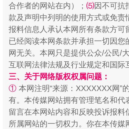
合作者的网站在内）；
⑸
因不可抗
款及声明中列明的使用方式或免责
报料信息人承认本网所有条款方可
解纷+调解+退费，一次搞定
已经阅读本网条款并承担一切因您
网无关。本网只是提供公众/公民/
互联网法律法规及行业规定和国际
三、关于网络版权权属问题：
①
本网注明“来源：XXXXXXX网”
有。本传媒网站拥有管理笔名和代
留言在本网站内容和反映投诉报料
站台名比不上好声名
所属网站的一切权力。你在本传媒