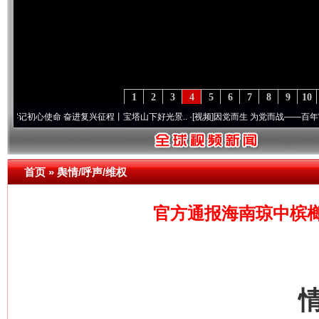
1
2
3
4
5
6
7
8
9
10
使命 奋进复兴征程丨宝塔山下好光景..
·[视频]
因党而生 为党而战——百年“纪”事⑧加强
首页
»
舆情/呼声/维权
官方通报海南琼中槟