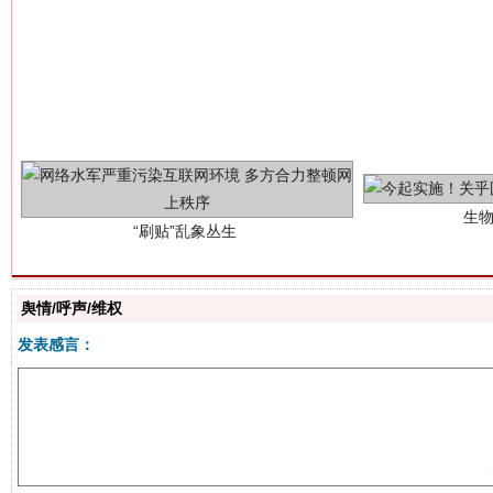
生
“刷贴”乱象丛生
舆情/呼声/维权
发表感言：
揭批美国五大"原罪"
"炒