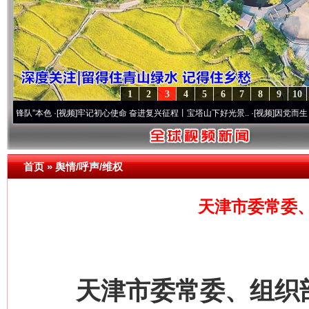
1
2
3
4
5
6
7
8
9
10
本色
·[视频]
牢记初心使命 奋进复兴征程丨宝塔山下好光景..
·[视频]
因党而生 为党而战——
首页
»
舆情/呼声/维权
天津市委常委
天津市委常委、组织部