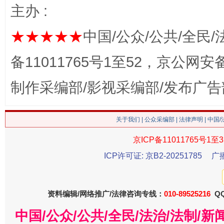
主办 :
★★★★★
中国/公众/公共/全民/
备11011765号1至52，京公网安备：
这是一记警钟！
谢
制作采编部/影视采编部/发布广告
关于我们
|
公众采编部
|
法律声明
| 中国
京ICP备11011765号1至3
ICP许可证: 京B2-20251785
广
资料编辑/网络推广/法律咨询专线：
010-89525216
QQ
今
在谋一域中谋全局
中国/公众/公共/全民/法治/法制/