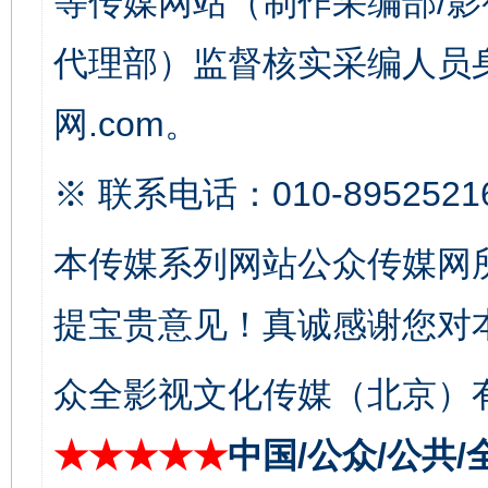
等传媒网站（制作采编部/影
代理部）监督核实采编人员身
网.com。
这是一记警钟！
谢
※ 联系电话：010-8952521
本传媒系列网站公众传媒网
提宝贵意见！真诚感谢您对
众全影视文化传媒（北京）有
★★★★★
中国/公众/公共/
今
在谋一域中谋全局