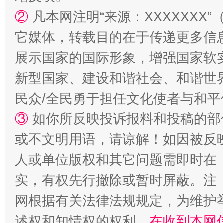
②
凡本网注明“来源：XXXXXX
它媒体，转载目的在于传递更多信
展示国家的国际形象，增强国家软
新型国家、建设和谐社会、和谐世界
民众/全民勇于担任文化使者与和
漫山遍野的桃花与雪山、麦地、白藏房
除了
③
如你所反映投诉报料和投稿的部
或不文明用语，请谅解！如因被反
人或单位版权和其它问题需即时在
实，有权先行撤除或暂时屏蔽。注
网根据有关法律法规规定，为维护
述权和知情权的权利，
在收到本网