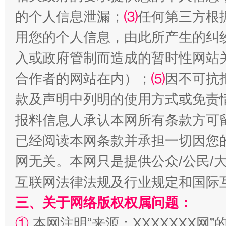
揭批美国五大"原罪"
"炒
的个人信息泄漏；
⑶
任何第三方根
用您的个人信息，由此所产生的纠
入或政府管制而造成的暂时性网站
合作者的网站在内）；
⑸
因不可抗
款及声明中列明的使用方式或免责
报料信息人承认本网所有条款方可
已经阅读本网条款并承担一切因您
解纷+调解+退费，一次搞定
网无关。本网只是提供公众/公民/
互联网法律法规及行业规定和国际
三、关于网络版权权属问题：
①
本网注明“来源：XXXXXXX网”