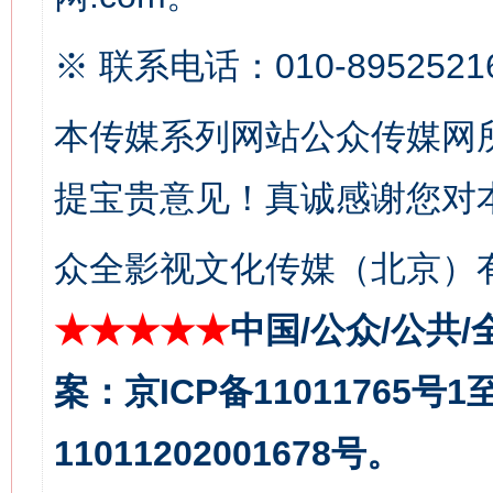
※ 联系电话：010-8952521
本传媒系列网站公众传媒网
今
在谋一域中谋全局
提宝贵意见！真诚感谢您对
众全影视文化传媒（北京）有
★★★★★
中国/公众/公共/
案：京ICP备11011765号
11011202001678号。
习近平的博鳌关键词
魏明亮