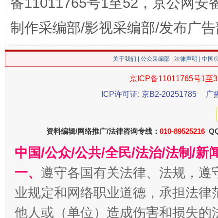
备11011765号1至52，京公网安备：
制作采编部/影视采编部/发布广告
今
在谋一域中谋全局
关于我们
|
公众采编部
|
法律声明
| 中国
京ICP备11011765号1至3
ICP许可证: 京B2-20251785
广
资料编辑/网络推广/法律咨询专线：
010-89525216
QQ
中国/公众/公共/全民/法治/法制/
一、
遵守各国有关法律、法规，遵
习近平的博鳌关键词
魏明亮
业规定和网络职业道德，承担法律
他人或（单位）造成伤害和损失的