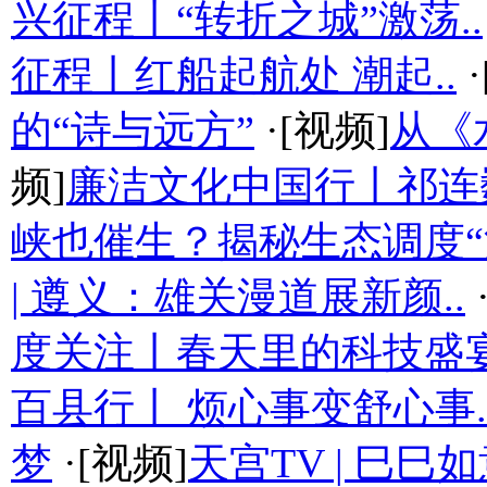
兴征程丨“转折之城”激荡..
征程丨红船起航处 潮起..
·
的“诗与远方”
·[视频]
从《
频]
廉洁文化中国行丨祁连
峡也催生？揭秘生态调度“流
| 遵义：雄关漫道展新颜..
度关注丨春天里的科技盛
百县行丨 烦心事变舒心事.
梦
·[视频]
天宫TV | 巳