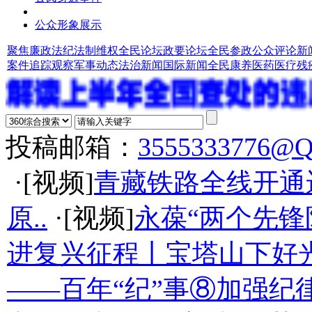
公众形象展示
聚焦廉政法纪
法制维权
全民论坛
政要论坛
全民参政
公众评论
新
案件追踪观察
军事动态
法治新闻
国际新闻
全民康养
医药医疗
残
投稿邮箱：
3555333776@
·[视频]
青藏铁路全线开通
原..
·[视频]
永葆“两个先锋
进复兴征程丨宝塔山下好光
——百年“纪”事⑧加强纪律