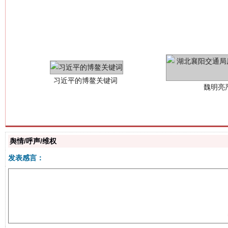
习近平的博鳌关键词
魏明亮
舆情/呼声/维权
生
发表感言：
“刷贴”乱象丛生