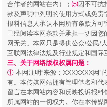
合作者的网站在内）；
⑸
因不可抗
款及声明中列明的使用方式或免责
揭批美国五大"原罪"
"炒
报料信息人承认本网所有条款方可
已经阅读本网条款并承担一切因您
网无关。本网只是提供公众/公民/
互联网法律法规及行业规定和国际
三、关于网络版权权属问题：
①
本网注明“来源：XXXXXXX网”
有。本传媒网站拥有管理笔名和代
解纷+调解+退费，一次搞定
留言在本网站内容和反映投诉报料
所属网站的一切权力。你在本传媒