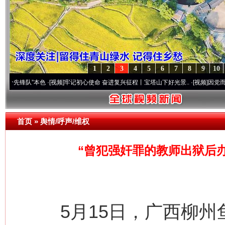
1
2
3
4
5
6
7
8
9
10
”本色
·[视频]
牢记初心使命 奋进复兴征程丨宝塔山下好光景..
·[视频]
因党而生 为党而战
首页
»
舆情/呼声/维权
“曾犯强奸罪的教师出狱后
5月15日，广西柳州鱼