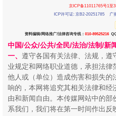
京ICP备11011765号1至3
ICP许可证: 京B2-20251785
广
资料编辑/网络推广/法律咨询专线：
010-89525216
QQ
中国/公众/公共/全民/法治/法制/
今
在谋一域中谋全局
一、
遵守各国有关法律、法规，遵
业规定和网络职业道德，承担法律
他人或（单位）造成伤害和损失的
响的，本网将追究其相关法律和经
由和新闻自由。本传媒网站中的部
系我们，我们将在第一时间作出反
习近平的博鳌关键词