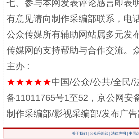
七、参与本网发表评论感言即表明
有意见请向制作采编部联系，电话：0
网上购药对药下症？
公众传媒所有辅助网站属多元发
传媒网的支持帮助与合作交流。
主办 :
★★★★★
中国/公众/公共/全民/
备11011765号1至52，京公网安备：
制作采编部/影视采编部/发布广告
这是一记警钟！
谢
关于我们
|
公众采编部
|
法律声明
| 中国