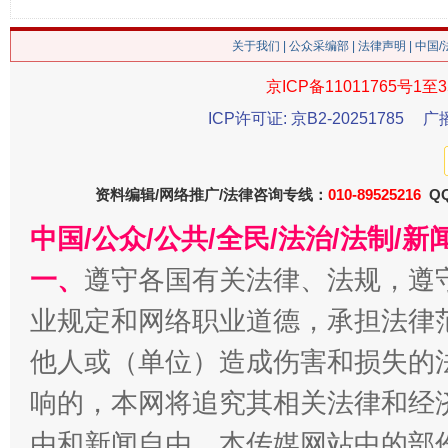
关于我们
|
公众采编部
|
法律声明
| 中国
这是一记警钟！
谢
京ICP备11011765号1至3
ICP许可证: 京B2-20251785
广
资料编辑/网络推广/法律咨询专线：
010-89525216
QQ
中国/公众/公共/全民/法治/法制/
一、
遵守各国有关法律、法规，遵
业规定和网络职业道德，承担法律
今
他人或（单位）造成伤害和损失的
在谋一域中谋全局
响的，本网将追究其相关法律和经
由和新闻自由。本传媒网站中的部