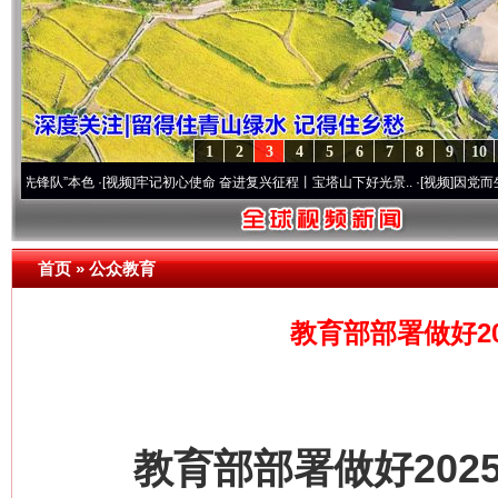
1
2
3
4
5
6
7
8
9
10
”本色
·[视频]
牢记初心使命 奋进复兴征程丨宝塔山下好光景..
·[视频]
因党而生 为党而战
首页
»
公众教育
教育部部署做好2
教育部部署做好2025