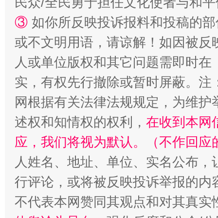
民众/全民勇于担任文化使者与和
③
如你所反映投诉报料和投稿的部
或不文明用语，请谅解！如因被反
人或单位版权和其它问题需即时在
漫山遍野的桃花与雪山、麦地、白藏房
除了
实，有权先行撤除或暂时屏蔽。注
网根据有关法律法规规定，为维护
述权和知情权的权利，
在收到本网
应，我们将视为默认。（不作回应
人姓名、地址、单位、实名公布，让
行评论，或将被反映投诉举报的内
不代表本网赞同其观点和对其真实
招工难、用工荒背后