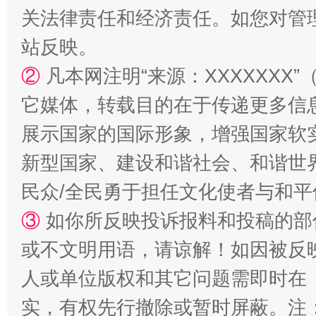
关法律责任和经济责任。如您对管
站反映。
②
凡本网注明“来源：XXXXXX
它媒体，转载目的在于传递更多信
展示国家的国际形象，增强国家软
漫山遍野的桃花与雪山、麦地、白藏房
除了
新型国家、建设和谐社会、和谐世界
民众/全民勇于担任文化使者与和
③
如你所反映投诉报料和投稿的部
或不文明用语，请谅解！如因被反
人或单位版权和其它问题需即时在
实，有权先行撤除或暂时屏蔽。注