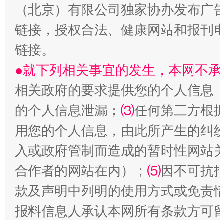
（北京）有限公司独家协办发布广
链接，授权合法、健康网站和报刊
生
“刷贴”乱象丛生
链接。
●就下列相关事宜的发生，本网不
相关政府的要求提供您的个人信息
的个人信息泄漏；
⑶
任何第三方根
用您的个人信息，由此所产生的纠
入或政府管制而造成的暂时性网站
揭批美国五大"原罪"
"炒
合作者的网站在内）；
⑸
因不可抗
款及声明中列明的使用方式或免责
报料信息人承认本网所有条款方可