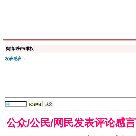
生
“刷贴”乱象丛生
舆情/呼声/维权
发表感言：
揭批美国五大"原罪"
"炒
公众/公民/网民发表评论感