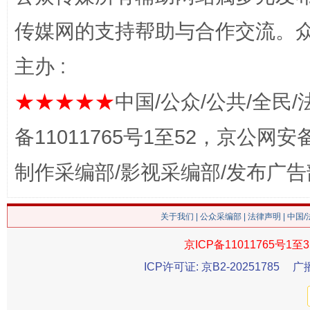
传媒网的支持帮助与合作交流。
主办 :
★★★★★
中国/公众/公共/全民/
这是一记警钟！
谢
备11011765号1至52，京公网安备：
制作采编部/影视采编部/发布广告
关于我们
|
公众采编部
|
法律声明
| 中国
京ICP备11011765号1至3
ICP许可证: 京B2-20251785
广
今
在谋一域中谋全局