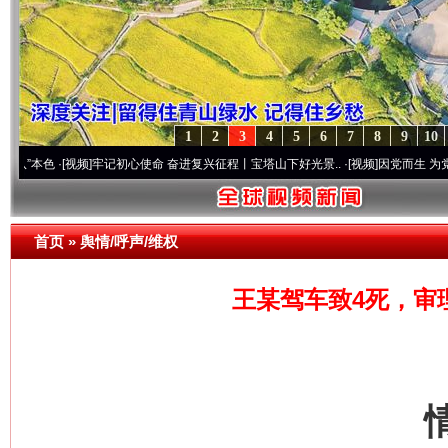
1
2
3
4
5
6
7
8
9
10
[视频]
牢记初心使命 奋进复兴征程丨宝塔山下好光景..
·[视频]
因党而生 为党而战——百年
首页
»
舆情/呼声/维权
王某驾车致4死，审