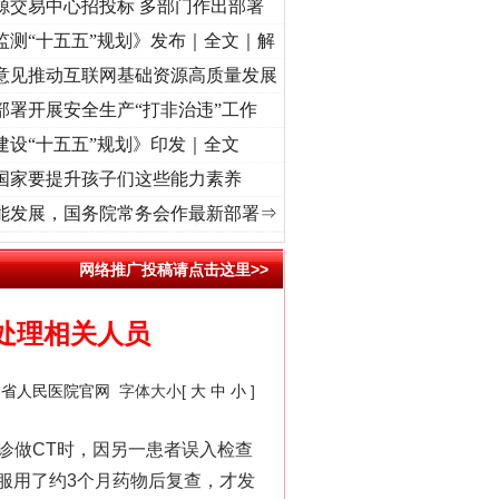
源交易中心招投标 多部门作出部署
监测“十五五”规划》发布｜全文｜解
意见推动互联网基础资源高质量发展
部署开展安全生产“打非治违”工作
建设“十五五”规划》印发｜全文
国家要提升孩子们这些能力素养
 奋进复兴征程丨“转折之城”激荡..
·[视频]
牢记初心使命 奋进复兴征程丨红船起航处 潮起
能发展，国务院常务会作最新部署⇒
网络推广投稿请点击这里>>
肃处理相关人员
川省人民医院官网
字体大小[
大
中
小
]
诊做CT时，因另一患者误入检查
服用了约3个月药物后复查，才发