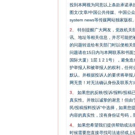
投到本网视为同意以上条款承诺承担
图文/文章/中国公共传媒、中国公众传媒、中国
system news等传媒网站独
2、
特别提醒广大网友，党政机关部
讯、地址等相关信息，并尽可能把
的问题转送给有关部门时以便相关
问题请在15日内与本网联系和书
国际大厦）1层 1 2 1号），
护举报人和被举报人的权利，任何
默认。并根据投诉人的要求将举报
网无责！对无法确认身份及联系方
3、
如果您的反映/投诉/报料/投
真实性。并致以诚挚的谢意！但由于
民/投稿报料投诉”中选择，如果
内容的真实性，没有身份证号码，
网上购药对药下症？
4、
如果您希望我们提供帮助或法
时候需要您直接寻找司法途径或上