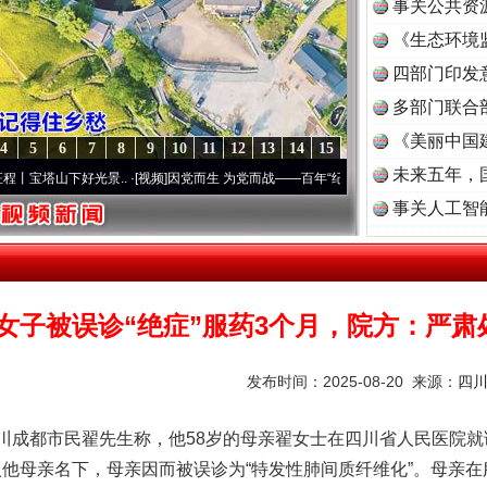
事关公共资
《生态环境
读
四部门印发
多部门联合
《美丽中国
4
5
6
7
8
9
10
11
12
13
14
15
未来五年，
下好光景..
·[视频]
因党而生 为党而战——百年“纪”事⑧加强纪律..
·[视频]
牢记初心使命
事关人工智
T女子被误诊“绝症”服药3个月，院方：严
发布时间：2025-08-20 来源：
四
成都市民翟先生称，他58岁的母亲翟女士在四川省人民医院就
入他母亲名下，母亲因而被误诊为“特发性肺间质纤维化”。母亲在