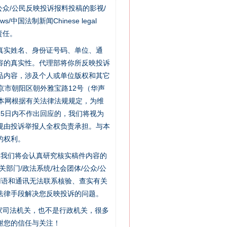
众/公民反映投诉报料投稿的影视/
s/中国法制新闻Chinese legal
责任。
的真实姓名、身份证号码、单位、通
容的真实性。代理部将你所反映投诉
品内容，涉及个人或单位版权和其它
京市朝阳区朝外雅宝路12号（华声
：本网根据有关法律法规规定，为维
5日内不作出回应的，我们将视为
规由投诉举报人全权负责承担。与本
的权利。
件，我们将会认真研究核实稿件内容的
门/政法系统/社会团体/公众/公
用语和通讯无法联系核验、查实有关
法律手段解决您反映投诉的问题。
“神药”背后的真相
家司法机关，也不是行政机关，很多
谢您的信任与关注！