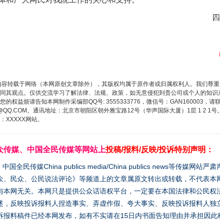
四
内容转载于网络（本网原创文章除外），其版权均属于原作者或归属权利人。我们尊
同其观点。仅供交流学习了解法律、法规、政策，如无意侵犯到贵公司或个人的知识
权益烦请告知本网制作采编部QQ号: 3555333776，微信号：GAN160003，请
3776@QQ.COM。通讯地址：北京市朝阳区朝外雅宝路12号（华声国际大厦）1层 1 
XXXXX网站。
众传媒、中国全民传媒等网站上
投稿/报料/反映/投诉特别声明：
媒China publics media/China publics news等传媒网
众、民众、公民说法评论》等频道上的文章属原文转出或转载，不代表本
与本网无关。本网只是提供公众话语权平台，一定要在本国法律和公民权
述，反映投诉报料人捏造事实、弄虚作假、夸大事实、反映投诉报料人独
诉报料稿件已经本网发布，如有不实请在15日内书面告知理由并承担因此