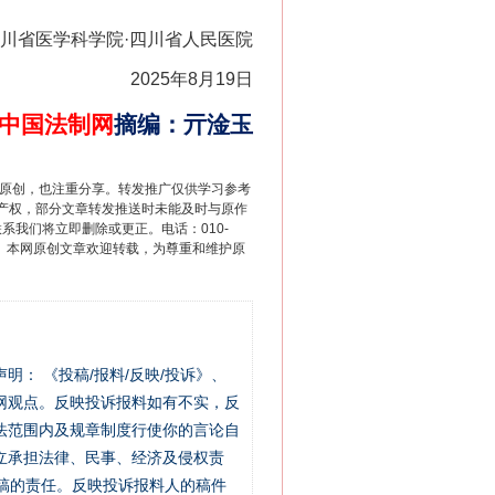
川省医学科学院·四川省人民医院
2025年8月19日
中国法制网
摘编
：
亓淦玉
重原创，也注重分享。转发推广仅供学习参考
产权，部分文章转发推送时未能及时与原作
联系我们将立即删除或更正。电话：010-
2 1号。本网原创文章欢迎转载，为尊重和维护原
站严肃声明： 《投稿/报料/反映/投诉》、
网观点。反映投诉报料如有不实，反
法范围内及规章制度行使你的言论自
立承担法律、民事、经济及侵权责
稿的责任。反映投诉报料人的稿件