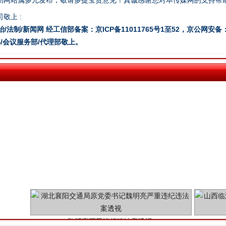
助网站属多元发布，敬请多提宝贵意见！真诚感谢您对本传媒网的支持帮
敬上 :
今年投资意愿榜揭晓
治/法制/新闻网 经工信部备案：京ICP备11011765号1至52，京公网安备：11
/会议服务部/代理部敬上。
魏明亮严重违纪违法案透视