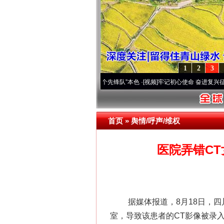
1
2
3
变雪域高原..
·[视频]
永葆“两个先锋队”本色
·[视频]
牢记初心使命 奋进复兴征程丨宝塔山
首页
»
舆情/呼声/维权
医院弄错C
据媒体报道，8月18日，四川
室，导致该患者的CT影像被录