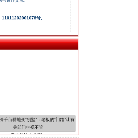
助与合作交流。
新中国诞生的见证
011202001678号。
千亩耕地变“别墅”