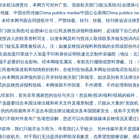
全权法律责任，本网方可对外广告。党政机关部门/政法系统/社会团体/公
全民传媒China publics media/中国公众新闻China publics new
家版权。未经本网书面合同授权许可，严禁转载、转刊，转载、转刊将追诉法律
门/政法系统/社会团体/公众/公民反映投诉报料投稿时，必须留下自己
被投诉人的联系资料写全，以便本网及时与投诉人取得联系并核实投诉内
部门核实及调查被投诉人。注：如被反映投诉报料和投稿的全部或部份作
面文函加盖印章或个人加盖手印和身份证明快递北京制作采编部（地址：北
避免造成不必要的社会影响。经本网核实属实，有权先行撤除或暂时屏蔽。注
公民都有陈述权和知情权的权利，在收到告知函及本网短信或电话告知后1
人向本网投诉举报内容公开并转给相关部门和领导。如涉及到有关法律法
式的反映投诉报料投稿，本网保留不作回复、不作调查、不作处理和转发
稿已经发到，首先非常感谢您的信任与关注！您反映/投诉/报料/投稿的稿
选题要结合本国法律法规和有关文件及规章制度，只能从大量的“党政机关部
您提供的内容最终并不适合本国法律法规或涉及本国国家安全，或有不文明
我们不能对外发布广告请您谅解，您还可以向国家级媒体反映情况及通过
律咨询，我们只能尽全力而为，毕竟我们人手较少。另外传媒毕竟不是国
茶叶“炒上天”
级行政机关。对于我们无法提供的帮助深表歉意，也希望您能够谅解。感