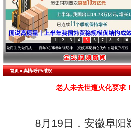
1
2
3
4
5
6
7
8
9
10
为党而战——百年“纪”事⑧加强纪律..
·[视频]
牢记初心使命 奋进复兴征程丨“转折之城”激
首页
»
舆情/呼声/维权
老人未去世遭火化要求
8月19日，安徽阜阳