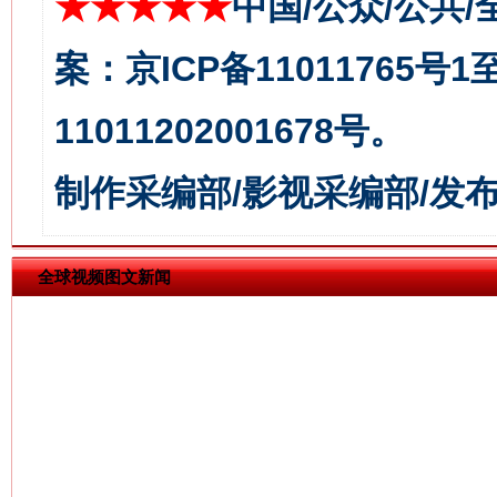
★★★★★
中国/公众/公共/
案：京ICP备11011765号
11011202001678号。
揭批美国五大"原罪"
"炒
制作采编部/影视采编部/发
全球视频图文新闻
解纷+调解+退费，一次搞定