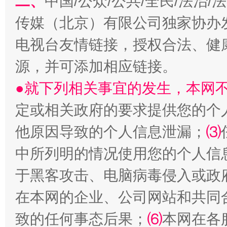
二、
中国/公众/公共/全民/法治
传媒（北京）有限公司独家协办
电视台友情链接，授权合法、健
源，并可添加相应链接。
●就下列相关事宜的发生，本网
站台名比不上好声名
定或相关政府的要求提供您的个
他原因导致的个人信息泄漏；
⑶
中所列明的情况使用您的个人信
于黑客攻击、电脑病毒侵入或政
在本网的企业、公司网站和共同
致的任何事态后果；
⑹
本网在各
漫山遍野的桃花与雪山、麦地、白藏房
除了