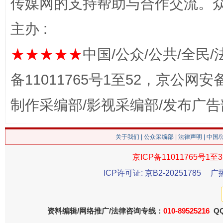
传媒网的支持帮助与合作交流。
习近平的博鳌关键词
魏明亮
主办 :
★★★★★
中国/公众/公共/全民/
备11011765号1至52，京公网安备：
制作采编部/影视采编部/发布广告
生
关于我们
|
公众采编部
|
法律声明
| 中国
“刷贴”乱象丛生
京ICP备11011765号1至3
ICP许可证: 京B2-20251785
广
资料编辑/网络推广/法律咨询专线：
010-89525216
QQ