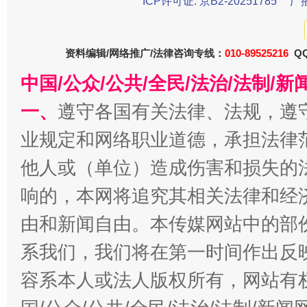
ICP许可证: 京B2-20251785
广
资料编辑/网络推广/法律咨询专线：
010-89525216
QQ
今
中国/公众/公共/全民/法治/法制/
在谋一域中谋全局
一、
遵守各国有关法律、法规，遵
业规定和网络职业道德，承担法律
他人或（单位）造成伤害和损失的
响的，本网将追究其相关法律和经
由和新闻自由。本传媒网站中的部
系我们，我们将在第一时间作出反
习近平的博鳌关键词
魏明亮
容系本人或法人版权所有，网站有