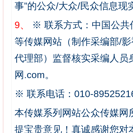
事”的公众/大众/民众信息现
网上购药对药下症？
9、
※ 联系方式：中国公共
等传媒网站（制作采编部/影
代理部）监督核实采编人员身
网.com。
※ 联系电话：010-8952521
这是一记警钟！
谢
本传媒系列网站公众传媒网
提宝贵意见！真诚感谢您对