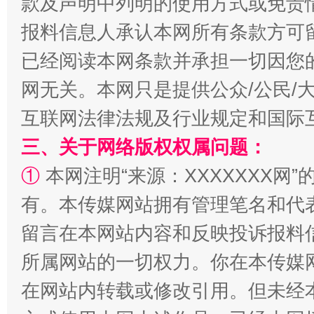
款及声明中列明的使用方式或免责
揭批美国五大"原罪"
"炒
报料信息人承认本网所有条款方可
已经阅读本网条款并承担一切因您
网无关。本网只是提供公众/公民/
互联网法律法规及行业规定和国际
三、关于网络版权权属问题：
①
本网注明“来源：XXXXXXX网”
解纷+调解+退费，一次搞定
有。本传媒网站拥有管理笔名和代
留言在本网站内容和反映投诉报料
所属网站的一切权力。你在本传媒
在网站内转载或修改引用。但未经