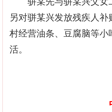
骈某先与骈某兴父女二
另对骈某兴发放残疾人补
村经营油条、豆腐脑等小
活。