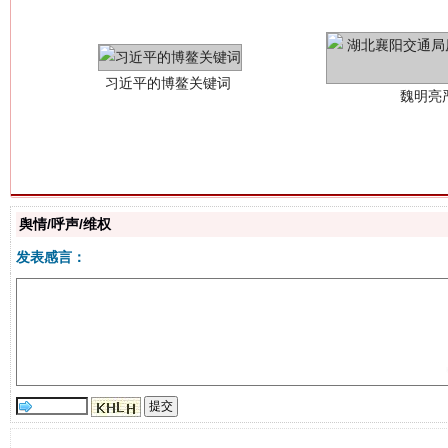
舆情/呼声/维权
生
“刷贴”乱象丛生
发表感言：