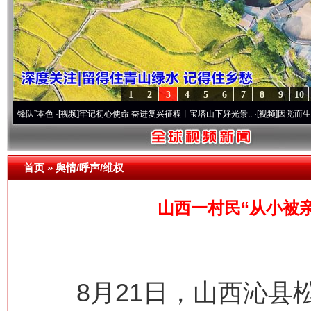
1
2
3
4
5
6
7
8
9
10
本色
·[视频]
牢记初心使命 奋进复兴征程丨宝塔山下好光景..
·[视频]
因党而生 为党而战—
首页
»
舆情/呼声/维权
山西一村民“从小被
8月21日，山西沁县松