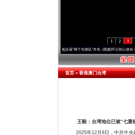
1
2
3
周年 深刻改变雪域高原..
·[视频]
永葆“两个先锋队”本色
·[视频]
牢记初心使命 奋进复兴
首页
»
香港澳门台湾
王毅：台湾地位已被“七重锁
2025年12月8日，中共中