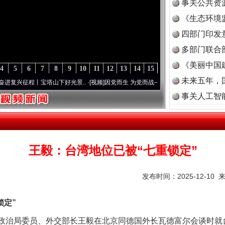
事关公共资
《生态环境
读
四部门印发
多部门联合
《美丽中国
4
5
6
7
8
9
10
11
12
13
14
15
未来五年，
征程丨宝塔山下好光景..
·[视频]
因党而生 为党而战——百年“纪”事⑧加强纪律..
·[视频]
事关人工智
王毅：台湾地位已被“七重锁定”
发布时间：2025-12-10 
定”
央政治局委员、外交部长王毅在北京同德国外长瓦德富尔会谈时就