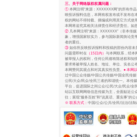
三、关于网络版权权属问题：
①
本网注明“来源：XXXXXXX网”的所有
映投诉报料信息，本网有权发布或不发布在
权的网站不得转载、摘编或利用其它方式使用
本网将追究其相关法律责任和经济责任。如
②
凡本网注明“来源：XXXXXXX”（非
象，增强国家软实力，参与国际新闻舆论竞争
者的重任。
③
如你所反映投诉报料和投稿的部份内容未
问题需即时在
（15日内）
与本网联系，经本
被举报人的权利，任何公民都有陈述权和知
要求将被举报人姓名、地址、单位、实名公布
漫山遍野的桃花与雪山、麦地、白
本网赞同其观点和对其真实性负责。
● 本
过中国公众传媒/中国公共传媒/中国全民传媒
公民/大众/民众/全民三者的和谐统一。本传
平台，促进国际之间公众/公民/大众/民众/
站以互联网网络信息传媒为主，全面贴近公众/
往；展现“服务百姓”和“说真话、重实事”的公
※ 联系方式：
中国/公众/公共/全民/法治/