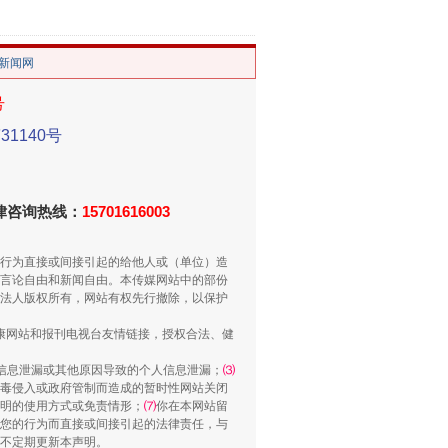
/新闻网
号
1140号
重拳出击！专项整治午间酒驾
法律咨询热线：
15701616003
行为直接或间接引起的给他人或（单位）造
言论自由和新闻自由。本传媒网站中的部份
法人版权所有，网站有权先行撤除，以保护
健康网站和报刊电视台友情链接，授权合法、健
信息泄漏或其他原因导致的个人信息泄漏；
⑶
毒侵入或政府管制而造成的暂时性网站关闭
“谁都不怕”的他落马了
明的使用方式或免责情形；
⑺
你在本网站留
您的行为而直接或间接引起的法律责任，与
将不定期更新本声明。