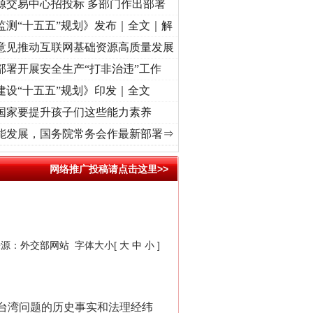
源交易中心招投标 多部门作出部署
监测“十五五”规划》发布｜全文｜解
意见推动互联网基础资源高质量发展
部署开展安全生产“打非治违”工作
建设“十五五”规划》印发｜全文
国家要提升孩子们这些能力素养
牢记初心使命 奋进复兴征程丨“转折之城”激荡..
·[视频]
牢记初心使命 奋进复兴征程丨红船
能发展，国务院常务会作最新部署⇒
网络推广投稿请点击这里>>
来源：
外交部网站
字体大小[
大
中
小
]
台湾问题的历史事实和法理经纬