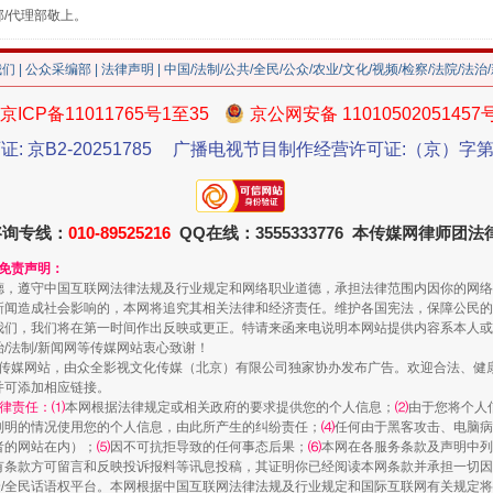
部/代理部敬上。
我们
|
公众采编部
|
法律声明
| 中国/法制/公共/全民/公众/农业/文化/视频/检察/法院/法治
京ICP备11011765号1至35
京公网安备 11010502051457
珠宝鉴定乱象
证: 京B2-20251785
广播电视节目制作经营许可证:（京）字第3
咨询专线：
010-89525216
QQ在线：3555333776 本传媒网律师团
和免责声明：
德，遵守中国互联网法律法规及行业规定和网络职业道德，承担法律范围内因你的网络
新闻造成社会影响的，本网将追究其相关法律和经济责任。维护各国宪法，保障公民的
我们，我们将在第一时间作出反映或更正。特请来函来电说明本网站提供内容系本人或
治/法制/新闻网等传媒网站衷心致谢！
新闻网等传媒网站，由众全影视文化传媒（北京）有限公司独家协办发布广告。欢迎合法、
并可添加相应链接。
律责任：⑴
本网根据法律规定或相关政府的要求提供您的个人信息；
⑵
由于您将个人
列明的情况使用您的个人信息，由此所产生的纠纷责任；
⑷
任何由于黑客攻击、电脑病
者的网站在内）；
⑸
因不可抗拒导致的任何事态后果；
⑹
本网在各服务条款及声明中列
走近一线检察官
有条款方可留言和反映投诉报料等讯息投稿，其证明你已经阅读本网条款并承担一切因
民众/全民话语权平台。本网根据中国互联网法律法规及行业规定和国际互联网有关规定