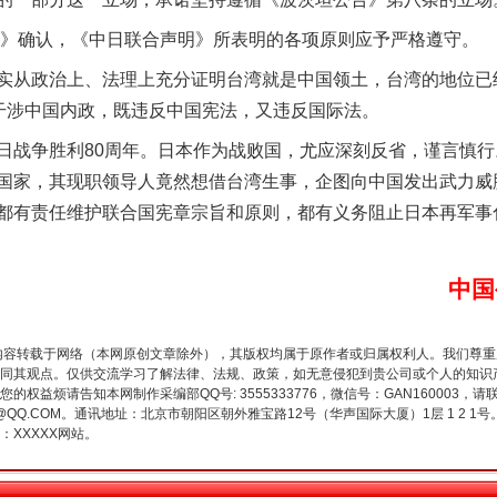
》确认，《中日联合声明》所表明的各项原则应予严格遵守。
政治上、法理上充分证明台湾就是中国领土，台湾的地位已经被
是干涉中国内政，既违反中国宪法，又违反国际法。
争胜利80周年。日本作为战败国，尤应深刻反省，谨言慎行。
谢谢有你温暖了四季
国家，其现职领导人竟然想借台湾生事，企图向中国发出武力威
都有责任维护联合国宪章宗旨和原则，都有义务阻止日本再军事
中国
内容转载于网络（本网原创文章除外），其版权均属于原作者或归属权利人。我们尊
同其观点。仅供交流学习了解法律、法规、政策，如无意侵犯到贵公司或个人的知识
权益烦请告知本网制作采编部QQ号: 3555333776，微信号：GAN160003，请
3776@QQ.COM。通讯地址：北京市朝阳区朝外雅宝路12号（华声国际大厦）1层 1 
XXXXX网站。
今年投资意愿榜揭晓