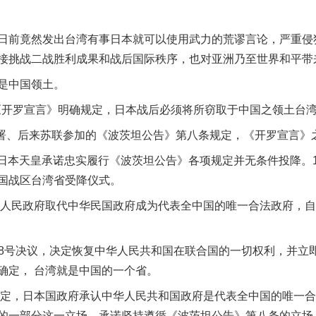
前竟然发出台湾有事日本就可以使用武力的荒谬言论，严重侵
接挑战二战胜利成果和战后国际秩序，也对亚洲乃至世界和平带
是中国领土。
《开罗宣言》明确规定，日本战后必须将所窃取于中国之领土台
署、后来苏联参加的《波茨坦公告》第八条规定，《开罗宣言》
，日本天皇承诺忠实履行《波茨坦公告》各项规定并无条件投降。1
国战区台湾省受降仪式。
人民政府取代中华民国政府成为代表全中国的唯一合法政府，自
茶叶“炒上天”
58号决议，决定恢复中华人民共和国在联合国的一切权利，并立即
确定， 台湾就是中国的一个省。
定，日本国政府承认中华人民共和国政府是代表全中国的唯一合
的一部分这一立场，承诺坚持遵循《波茨坦公告》第八条的立场