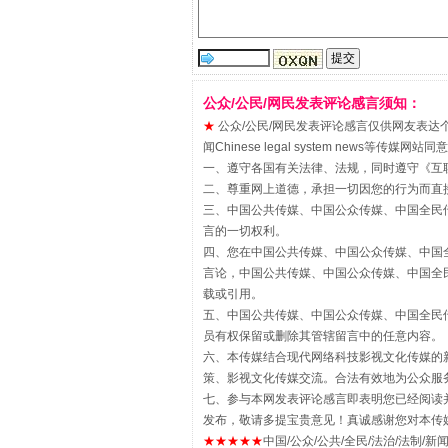
“刷贴”乱象丛生
公众/公民/网民发表评论感言须知：
★
公众/公民/网民发表评论感言仅供网友表达个人看法
闻Chinese legal system new
一、遵守各国有关法律、法规，同时遵守《
互
二、尊重网上道德，承担一切因您的行为而直
三、中国公共传媒、中国公众传媒、中国全民传媒China 
言的一切权利。
四、您在中国公共传媒、中国公众传媒、中国全民传媒Chin
言论，中国公共传媒、中国公众传媒、中国全民传媒China
载或引用。
揭批美国五大"原罪"
五、中国公共传媒、中国公众传媒、中国全民传媒China 
员有权保留或删除其管辖留言中的任意内容。
六、本传媒结合现代网络科技影视文化传媒的新
策、影视文化传媒交流。合法有效地为公众服
七、参与本网发表评论感言即表明您已经阅读并
发布，敬请多提宝贵意见！真诚感谢您对本传
★★★★★
中国/公众/公共/全民/法治/法制/新闻