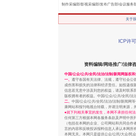
制作采编部/影视采编部/发布广告部/会议服务
关于
ICP许可
解纷+调解+退费，一次搞定
资料编辑/网络推广/法律
中国/公众/公共/全民/法治/法制/新闻网版权
一、
遵守各国有关法律、法规，遵守社会公
成伤害和损失的法律和经济责任。如投递假
信息若无意中涉及到您的权益，请及时联系
版权拥有者的权益。中国/公众/公共/全民/法
二、
中国/公众/公共/全民/法治/法制/
康网站和报刊电视台转载，并请注明来源，
●就下列相关事宜的发生，本网不承担任何法
任何第三方根据本网各服务条款及声明中所
站台名比不上好声名
（包括在本网的企业、公司网站和共同合作
言的内容和反映投诉报料信息人承认本网所
本网无关。本网只是提供公众/公民/大众/