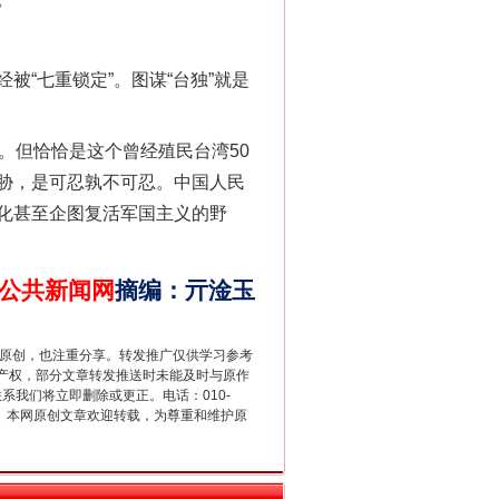
“七重锁定”。图谋“台独”就是
但恰恰是这个曾经殖民台湾50
法官巧妙执行解纠纷
胁，是可忍孰不可忍。中国人民
化甚至企图复活军国主义的野
公共新闻网
摘编
：
亓淦玉
重原创，也注重分享。转发推广仅供学习参考
产权，部分文章转发推送时未能及时与原作
联系我们将立即删除或更正。电话：010-
2 1号。本网原创文章欢迎转载，为尊重和维护原
新中国诞生的见证