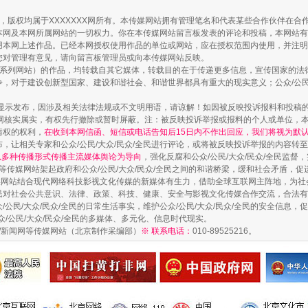
作品，版权均属于XXXXXXX网所有。本传媒网站拥有管理笔名和代表某些合作伙伴在
本网及本网所属网站的一切权力。你在本传媒网站留言板发表的评论和投稿，本网站有
本网上述作品。已经本网授权使用作品的单位或网站，应在授权范围内使用，并注明“来
您对管理有意见，请向留言板管理员或向本传媒网站反映。
本传媒系列网站）的作品，均转载自其它媒体，转载目的在于传递更多信息，宣传国家的
，对于建设创新型国家、建设和谐社会、和谐世界都具有重大的现实意义；公众/公民/
显示发布，因涉及相关法律法规或不文明用语，请谅解！如因被反映投诉报料和投稿
网核实属实，有权先行撤除或暂时屏蔽。注：被反映投诉举报或报料的个人或单位，
情权的权利，
在收到本网信函、短信或电话告知后15日内不作出回应，我们将视为默
，让相关专家和公众/公民/大众/民众/全民进行评论，或将被反映投诉举报的内容转
藏房
除了知识还要"留白"
网以多种传播形式传播主流媒体舆论为导向
，强化反腐和公众/公民/大众/民众/全民监
等传媒网站架起政府和公众/公民/大众/民众/全民之间的和谐桥梁，缓和社会矛盾，
媒网站结合现代网络科技影视文化传媒的新媒体有生力，借助全球互联网主阵地，为社会
全民对社会公共意识、法律、政策、科技、健康、安全与影视文化传媒合作交流，合法有效
公民/大众/民众/全民的日常生活事实，维护公众/公民/大众/民众/全民的安全信息，促
众/公民/大众/民众/全民的多媒体、多元化、信息时代现实。
法制/新闻网等传媒网站（北京制作采编部）
※ 联系电话：
010-89525216。