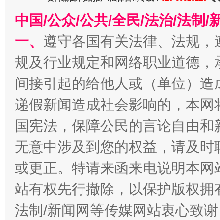
中国/公众/公共/全民/法治/法
一、
遵守各国有关法律、法规，
习近平的博鳌关键词
规及行业规定和网络职业道德，
魏明亮
间接引起的给他人或（单位）造
递假新闻造成社会影响的，本网
国宪法，保障公民的言论自由和
无意中涉及到您的权益，请及时
或更正。特请来函来电说明本网
站有权先行撤除，以保护版权拥有者
生
“刷贴”乱象丛生
法制/新闻网等传媒网站衷心致谢