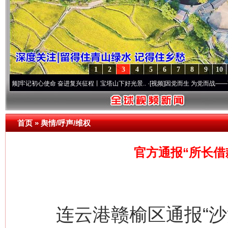
1
2
3
4
5
6
7
8
9
10
初心使命 奋进复兴征程丨宝塔山下好光景..
·[视频]
因党而生 为党而战——百年“纪”事⑧加
首页
»
舆情/呼声/维权
官方通报“所长借
连云港赣榆区通报“沙