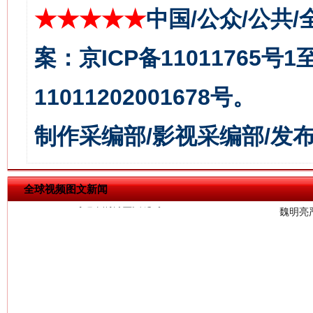
★★★★★
中国/公众/公共/
案：京ICP备11011765号
11011202001678号。
习近平的博鳌关键词
魏明亮
制作采编部/影视采编部/发
全球视频图文新闻
生
“刷贴”乱象丛生