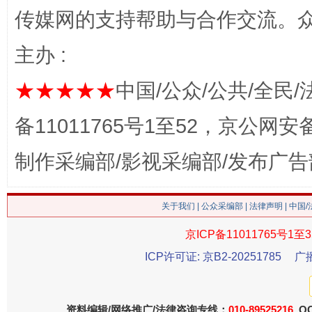
传媒网的支持帮助与合作交流。
这是一记警钟！
谢
主办 :
★★★★★
中国/公众/公共/全民/
备11011765号1至52，京公网安备：
制作采编部/影视采编部/发布广告
关于我们
|
公众采编部
|
法律声明
| 中国
今
在谋一域中谋全局
京ICP备11011765号1至3
ICP许可证: 京B2-20251785
广
资料编辑/网络推广/法律咨询专线：
010-89525216
QQ