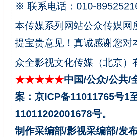
※ 联系电话：010-8952521
本传媒系列网站公众传媒网
今
提宝贵意见！真诚感谢您对
在谋一域中谋全局
众全影视文化传媒（北京）有
★★★★★
中国/公众/公共/
案：京ICP备11011765号
11011202001678号。
习近平的博鳌关键词
魏明亮
制作采编部/影视采编部/发