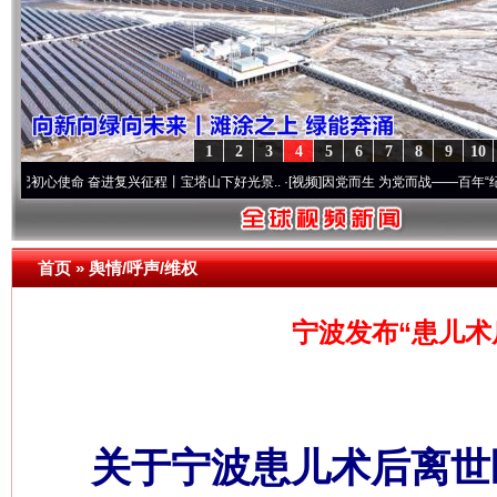
1
2
3
4
5
6
7
8
9
10
命 奋进复兴征程丨宝塔山下好光景..
·[视频]
因党而生 为党而战——百年“纪”事⑧加强纪
首页
»
舆情/呼声/维权
宁波发布“患儿术
关于宁波患儿术后离世