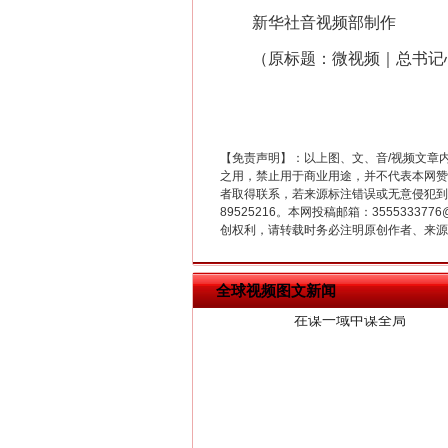
新华社音视频部制作
（原标题：微视频｜总书记
【免责声明】：以上图、文、音/视频文章
之用，禁止用于商业用途，并不代表本网赞
者取得联系，若来源标注错误或无意侵犯到您的
在谋一域中谋全局
89525216。本网投稿邮箱：355533
创权利，请转载时务必注明原创作者、来源：
全球视频图文新闻