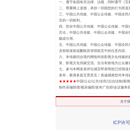
一、遵守各国有关法律、法规，同时遵守《
互
二、尊重网上道德，承担一切因您的行为而直
三、中国公共传媒、中国公众传媒、中国全民传媒China 
言的一切权利。
揭批美国五大"原罪"
四、您在中国公共传媒、中国公众传媒、中国全民传媒Chin
言论，中国公共传媒、中国公众传媒、中国全民传媒China
载或引用。
五、中国公共传媒、中国公众传媒、中国全民传媒China 
员有权保留或删除其管辖留言中的任意内容。
六、本传媒结合现代网络科技影视文化传媒的新
策、影视文化传媒交流。合法有效地为公众服
七、参与本网发表评论感言即表明您已经阅读并
发布，敬请多提宝贵意见！真诚感谢您对本传
★★★★★
中国/公众/公共/全民/法治/法制/新闻
制作采编部/影视采编部/发布广告部/会议服务
关于
解纷+调解+退费，一次搞定
ICP许可