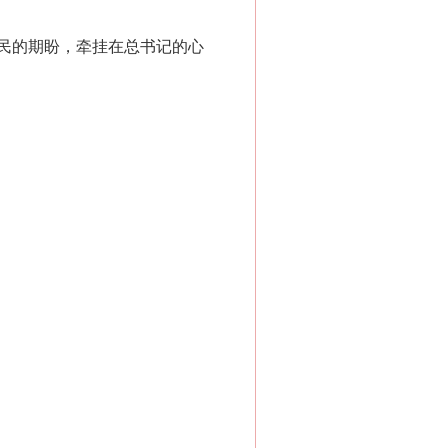
民的期盼，牵挂在总书记的心
“神药”背后的真相
法官巧妙执行解纠纷