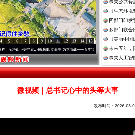
事关公共资
《生态环境
读
四部门印发
多部门联合
《美丽中国
4
5
6
7
8
9
10
11
12
13
14
15
未来五年，
下好光景..
·[视频]
因党而生 为党而战——百年“纪”事⑧加强纪律..
·[视频]
牢记初心使命
事关人工智
微视频｜总书记心中的头等大事
发布时间：2026-03-