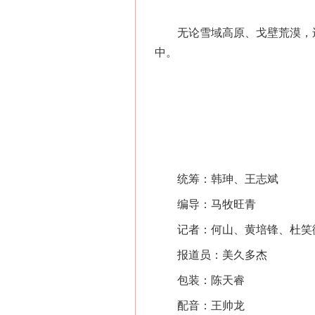
无论雪域高原、戈壁荒漠，还
中。
网上购药对药下症？
统筹：韩珅、王志斌
编导：马牧旺青
记者：何山、黄培锋、杜笑微
报道员：美久多杰
这是一记警钟！
包装：陈天睿
配音：王帅龙