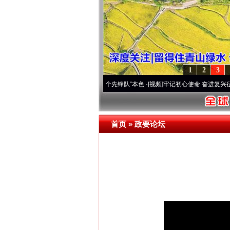
1
2
3
变雪域高原..
·[视频]
永葆“两个先锋队”本色
·[视频]
牢记初心使命 奋进复兴征程丨宝塔山
首页
»
政要论坛