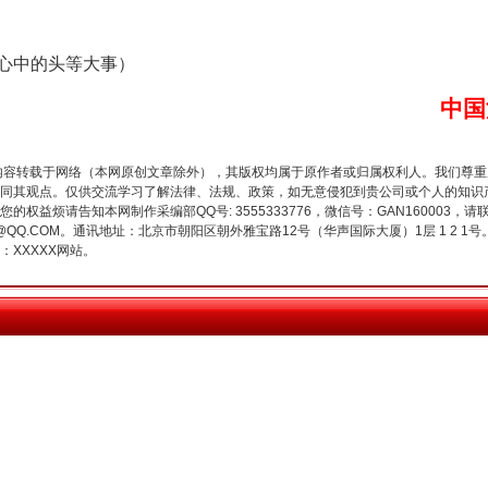
心中的头等大事）
中国
内容转载于网络（本网原创文章除外），其版权均属于原作者或归属权利人。我们尊
同其观点。仅供交流学习了解法律、法规、政策，如无意侵犯到贵公司或个人的知识
今年投资意愿榜揭晓
权益烦请告知本网制作采编部QQ号: 3555333776，微信号：GAN160003，请
3776@QQ.COM。通讯地址：北京市朝阳区朝外雅宝路12号（华声国际大厦）1层 1 
XXXXX网站。