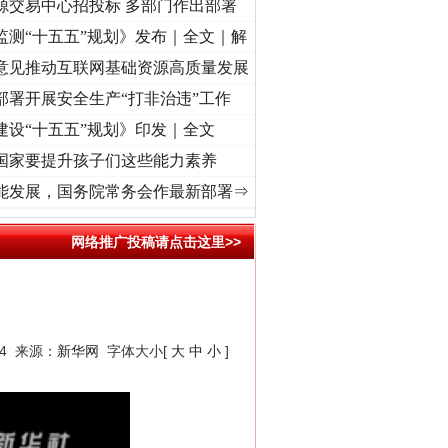
源交易中心招投标 多部门作出部署
监测“十五五”规划》发布｜全文｜解
意见推动互联网基础资源高质量发展
部署开展安全生产“打非治违”工作
建设“十五五”规划》印发｜全文
国家要提升孩子们这些能力素养
 奋进复兴征程丨“转折之城”激荡..
·[视频]
牢记初心使命 奋进复兴征程丨红船起航处 潮起
能发展，国务院常务会作最新部署⇒
网络推广投稿请点击这里>>
04 来源：
新华网
字体大小[
大
中
小
]