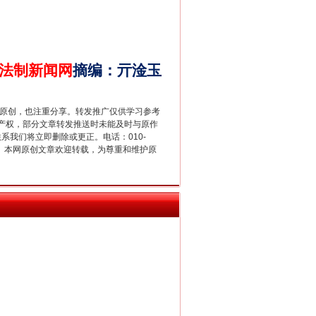
法制新闻网
摘编
：
亓淦玉
重原创，也注重分享。转发推广仅供学习参考
产权，部分文章转发推送时未能及时与原作
新中国诞生的见证
联系我们将立即删除或更正。电话：010-
2 1号。本网原创文章欢迎转载，为尊重和维护原