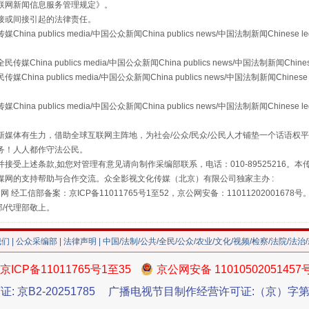
联网新闻信息服务管理规定
》。
接或间接引起的法律责任。
publics media/中国公众新闻China publics news/中国法制新闻Chinese l
"炒鞋教程"里的骗局
a publics media/中国公众新闻China publics news/中国法制新闻Chinese
 publics media/中国公众新闻China publics news/中国法制新闻Chinese 
publics media/中国公众新闻China publics news/中国法制新闻Chinese l
媒体有生力，借助全球互联网主阵地，为社会/公众/民众/公民人才铺垫一个话语权平
务！人人都作守法公民。
接受上述条款,如您对管理有意见请向制作采编部联系，电话：010-89525216。
媒网的支持帮助与合作交流。众全影视文化传媒（北京）有限公司独家主办 :
网 经工信部备案：京ICP备11011765号1至52，京公网安备：11011202001678号
部/代理部敬上。
我们
|
公众采编部
|
法律声明
| 中国/法制/公共/全民/公众/农业/文化/视频/检察/法院/法治
珠宝鉴定乱象
京ICP备11011765号1至35
京公网安备 11010502051457
证: 京B2-20251785
广播电视节目制作经营许可证:（京）字第3