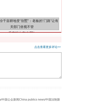
千亩耕地变“别墅”
点击查看更多评论>>
别拿“量子”当幌子
众新闻China publics news/中国法制新