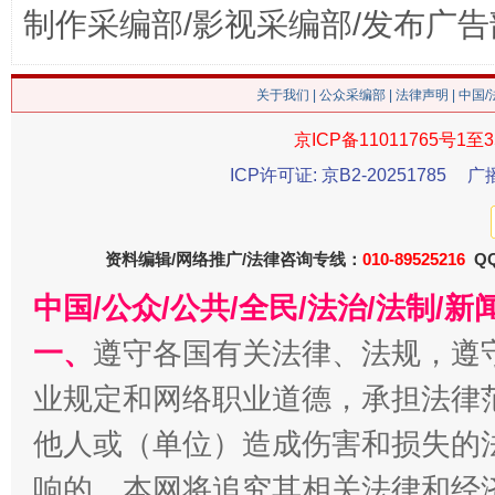
制作采编部/影视采编部/发布广告
这是一记警钟！
谢
关于我们
|
公众采编部
|
法律声明
| 中国
京ICP备11011765号1至3
ICP许可证: 京B2-20251785
广
资料编辑/网络推广/法律咨询专线：
010-89525216
QQ
中国/公众/公共/全民/法治/法制/
今
一、
遵守各国有关法律、法规，遵
在谋一域中谋全局
业规定和网络职业道德，承担法律
他人或（单位）造成伤害和损失的
响的，本网将追究其相关法律和经