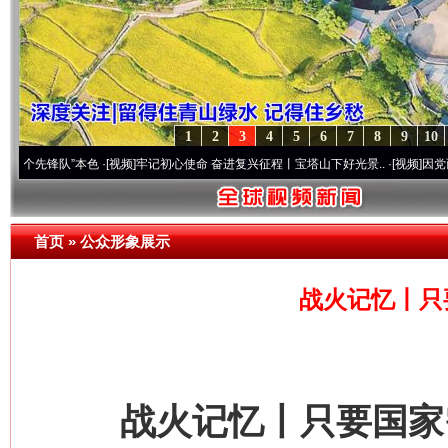
1
2
3
4
5
6
7
8
9
10
锋队”本色
·[视频]
牢记初心使命 奋进复兴征程丨宝塔山下好光景..
·[视频]
因党而生 为党而
首页
»
公众形象展示
战火记忆丨只
战火记忆丨只要国家