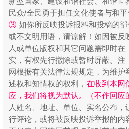
新型国家、建设和谐社会、和谐世界
民众/全民勇于担任文化使者与和
③
如你所反映投诉报料和投稿的部
漫山遍野的桃花与雪山、麦地、白藏房
除了
或不文明用语，请谅解！如因被反
人或单位版权和其它问题需即时在
实，有权先行撤除或暂时屏蔽。注
网根据有关法律法规规定，为维护
述权和知情权的权利，
在收到本网
应，我们将视为默认。（不作回应
人姓名、地址、单位、实名公布，让
招工难、用工荒背后
行评论，或将被反映投诉举报的内