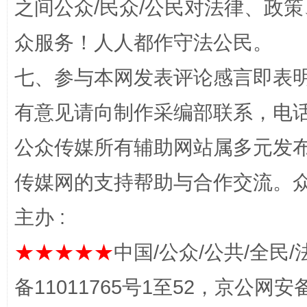
之间公众/民众/公民对法律、政
众服务！人人都作守法公民。
七、参与本网发表评论感言即表明
有意见请向制作采编部联系，电话：0
公众传媒所有辅助网站属多元发
网上购药对药下症？
传媒网的支持帮助与合作交流。
主办 :
★★★★★
中国/公众/公共/全民/
备11011765号1至52，京公网安备：