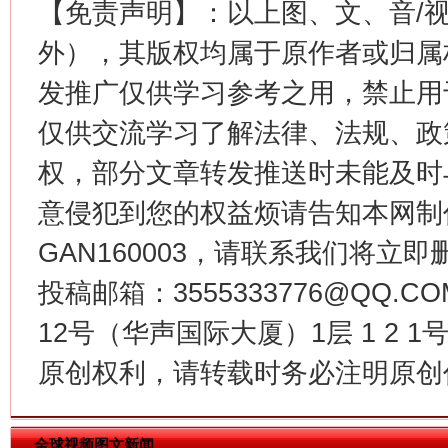
【免责声明】：以上图、文、音/
外），其版权均属于原作者或归属
发推广仅供学习参考之用，禁止用
这是一记警钟！
谢
仅供交流学习了解法律、法规、政
权，部分文章转发推送时未能及时
意侵犯到您的权益烦请告知本网制作采编
GAN160003，请联系我们将立即删
投稿邮箱：3555333776@QQ
12号（华声国际大厦）1层 1 2
今
原创权利，请转载时务必注明原创作
在谋一域中谋全局
全球视频图文新闻