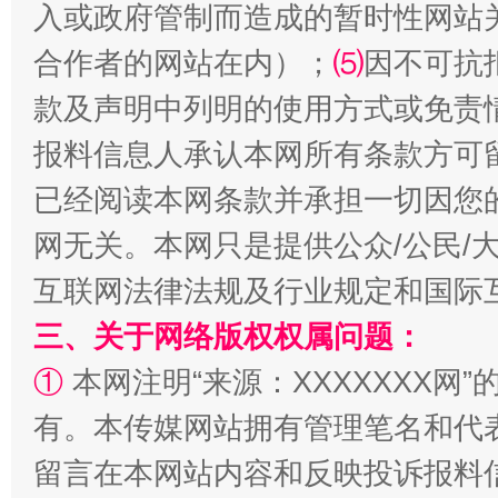
入或政府管制而造成的暂时性网站
合作者的网站在内）；
⑸
因不可抗
款及声明中列明的使用方式或免责
报料信息人承认本网所有条款方可
已经阅读本网条款并承担一切因您
网无关。本网只是提供公众/公民/
揭批美国五大"原罪"
"炒
互联网法律法规及行业规定和国际
三、关于网络版权权属问题：
①
本网注明“来源：XXXXXXX网”
有。本传媒网站拥有管理笔名和代
留言在本网站内容和反映投诉报料