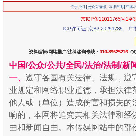
关于我们
|
公众采编部
|
法律声明
| 中国
这是一记警钟！
谢
京ICP备11011765号1至3
ICP许可证: 京B2-20251785
广
资料编辑/网络推广/法律咨询专线：
010-89525216
QQ
中国/公众/公共/全民/法治/法制/
一、
遵守各国有关法律、法规，遵
业规定和网络职业道德，承担法律
今
他人或（单位）造成伤害和损失的
在谋一域中谋全局
响的，本网将追究其相关法律和经
由和新闻自由。本传媒网站中的部