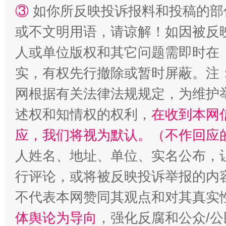
③
如你所反映投诉报料和投稿的部
或不文明用语，请谅解！如因被反
人或单位版权和其它问题需即时在
漫山遍野的桃花与雪山、麦地、白藏房
除了
实，有权先行撤除或暂时屏蔽。注
网根据有关法律法规规定，为维护
述权和知情权的权利，
在收到本网
应，我们将视为默认。（不作回应
人姓名、地址、单位、实名公布，让
行评论，或将被反映投诉举报的内
不代表本网赞同其观点和对其真实
招工难、用工荒背后
体舆论为导向
，强化反腐和公众/公