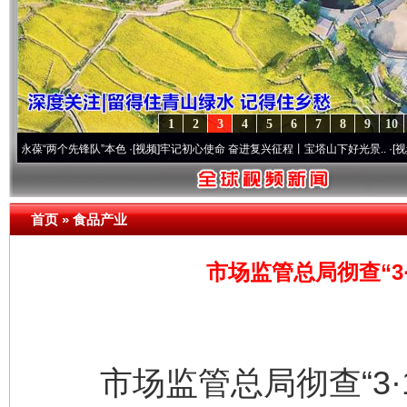
1
2
3
4
5
6
7
8
9
10
两个先锋队”本色
·[视频]
牢记初心使命 奋进复兴征程丨宝塔山下好光景..
·[视频]
因党而生
首页
»
食品产业
市场监管总局彻查“3
市场监管总局彻查“3·1