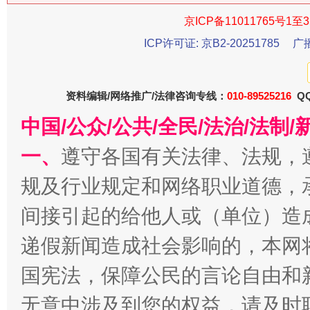
京ICP备11011765号1至3
这是一记警钟！
谢
ICP许可证: 京B2-20251785
广
资料编辑/网络推广/法律咨询专线：
010-89525216
QQ
中国/公众/公共/全民/法治/法
一、
遵守各国有关法律、法规，
规及行业规定和网络职业道德，
今
间接引起的给他人或（单位）造
在谋一域中谋全局
递假新闻造成社会影响的，本网
国宪法，保障公民的言论自由和
无意中涉及到您的权益，请及时