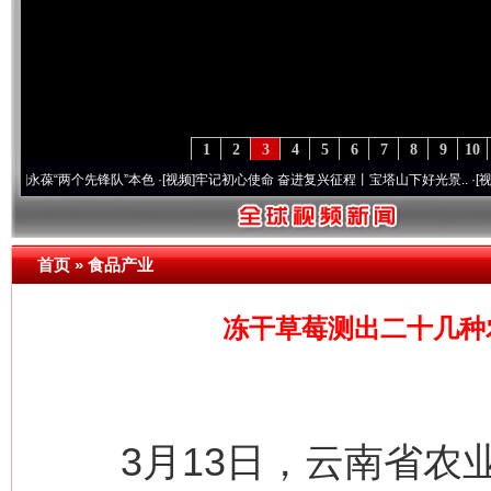
1
2
3
4
5
6
7
8
9
10
“两个先锋队”本色
·[视频]
牢记初心使命 奋进复兴征程丨宝塔山下好光景..
·[视频]
因党而
首页
»
食品产业
冻干草莓测出二十几种
3月13日，云南省农业