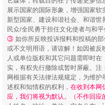
它媒体，转载目的在于传递更多信
展示国家的国际形象，增强国家软
新型国家、建设和谐社会、和谐世界
漫山遍野的桃花与雪山、麦地、白藏房
除了
民众/全民勇于担任文化使者与和
③
如你所反映投诉报料和投稿的部
或不文明用语，请谅解！如因被反
人或单位版权和其它问题需即时在
实，有权先行撤除或暂时屏蔽。注
网根据有关法律法规规定，为维护
述权和知情权的权利，
在收到本网
招工难、用工荒背后
应，我们将视为默认。（不作回应