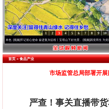
1
2
3
4
5
6
7
8
9
10
[视频]
牢记初心使命 奋进复兴征程丨宝塔山下好光景..
·[视频]
因党而生 为党而战——百年
首页
»
食品产业
市场监管总局部署开展
严查！事关直播带货