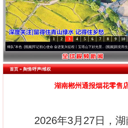
1
2
3
4
5
6
7
8
9
10
本色
·[视频]
牢记初心使命 奋进复兴征程丨宝塔山下好光景..
·[视频]
因党而生 为党而战——
首页
»
舆情/呼声/维权
湖南郴州通报烟花零售店
2026年3月27日，