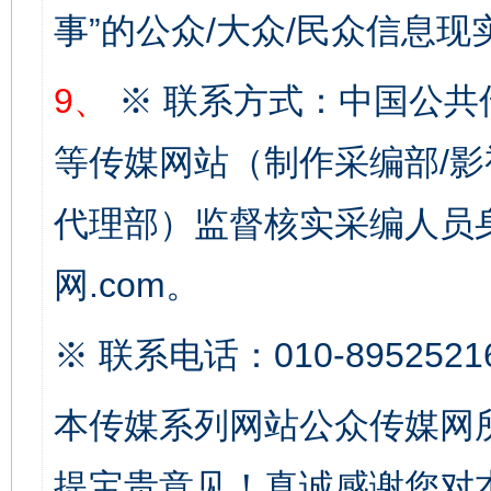
事”的公众/大众/民众信息现
网上购药对药下症？
9、
※ 联系方式：中国公共
等传媒网站（制作采编部/影
代理部）监督核实采编人员身
网.com。
※ 联系电话：010-8952521
这是一记警钟！
谢
本传媒系列网站公众传媒网
提宝贵意见！真诚感谢您对