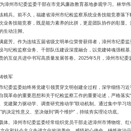
为漳州市纪委监委干部在市党风廉政教育基地参观学习。林华伟
精兵。前不久，福建省漳州市纪检监察系统业务技能竞赛落下帷
次业务技能竞赛，既是能力素养的比拼，更是团队协作的彰显。
的生动注脚。
庭芳。作为连续五届省级文明单位荣誉获得者，漳州市纪委监
设与纪检监察业务、干部队伍建设深度融合，以党建铸魂强根基
责的互促共进中书写高质量发展答卷。2025年5月，漳州市纪
铸铁军
纪委监委始终将党建引领贯穿文明创建全过程，深学细悟习近
自我革命的重要思想和关于纪检监察工作的重要论述，严格落实“
、党建聚力驱动学、调查研究推动学”联动机制。通过集中学习
”的决定性意义、坚决做到“两个维护”，持续夯实理论功底。
体。漳州市纪委监委经常组织党员干部走进漳州市博物馆、红色
命文化和社会主义先进文化的滋养中，感悟初心使命、锤炼政治品