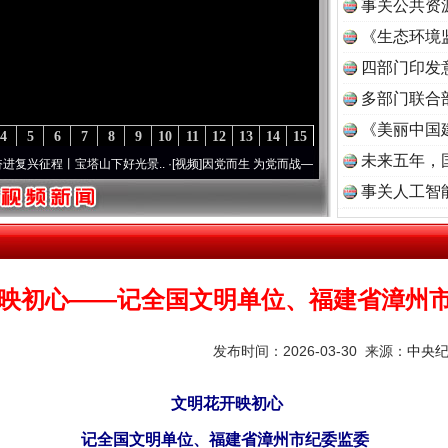
事关公共资
《生态环境
读
四部门印发
多部门联合
《美丽中国
4
5
6
7
8
9
10
11
12
13
14
15
未来五年，
丨宝塔山下好光景..
·[视频]
因党而生 为党而战——百年“纪”事⑧加强纪律..
·[视频]
牢记
事关人工智
映初心——记全国文明单位、福建省漳州
发布时间：2026-03-30 来源：
中央
文明花开映初心
记全国文明单位、福建省漳州市纪委监委