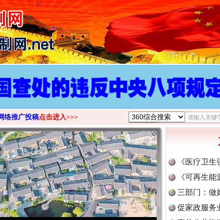
>
网络推广投稿
点击进入>>>
《医疗卫生
《可再生能
三部门：做
促家政服务