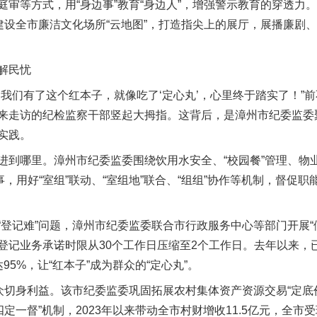
庭审等方式，用“身边事”教育“身边人”，增强警示教育的穿透力
，建设全市廉洁文化场所“云地图”，打造指尖上的展厅，展播廉剧
解民忧
们有了这个红本子，就像吃了‘定心丸’，心里终于踏实了！”
来走访的纪检监察干部竖起大拇指。这背后，是漳州市纪委监委
实践。
哪里。漳州市纪委监委围绕饮用水安全、“校园餐”管理、物
事，用好“室组”联动、“室组地”联合、“组组”协作等机制，督促
记难”问题，漳州市纪委监委联合市行政服务中心等部门开展“
记业务承诺时限从30个工作日压缩至2个工作日。去年以来，已
5%，让“红本子”成为群众的“定心丸”。
切身利益。该市纪委监委巩固拓展农村集体资产资源交易“定底
定一督”机制，2023年以来带动全市村财增收11.5亿元，全市