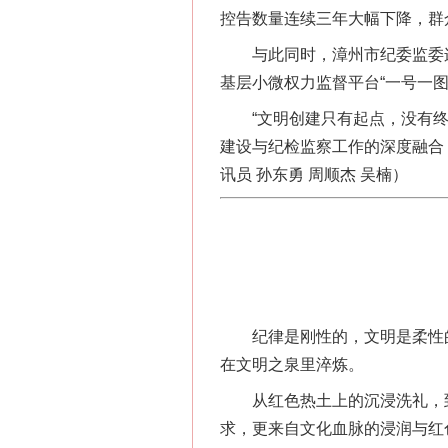
控告数量连续三年大幅下降，群
与此同时，漳州市纪委监委连续
基层小微权力监督平台“一号一
“文明创建只有起点，没有终点
建设与纪检监察工作的深度融合
讯员 孙东勇 周顺杰 吴楠）
网上购药对药下症？
纪律是刚性的，文明是柔性的
在文明之泉里淬炼。
从红色热土上的沉浸洗礼，到理
求，更来自文化血脉的浸润与红