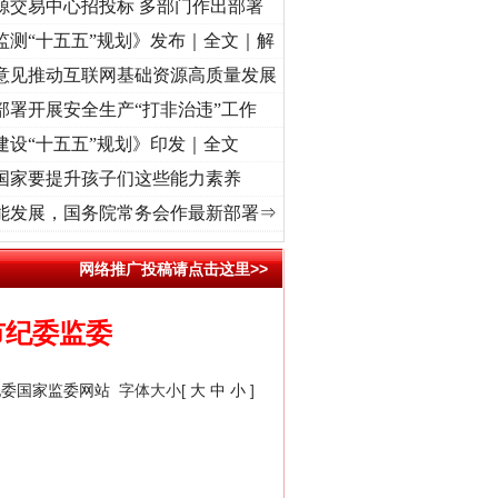
源交易中心招投标 多部门作出部署
监测“十五五”规划》发布｜全文｜解
意见推动互联网基础资源高质量发展
部署开展安全生产“打非治违”工作
建设“十五五”规划》印发｜全文
国家要提升孩子们这些能力素养
初心使命 奋进复兴征程丨“转折之城”激荡..
·[视频]
牢记初心使命 奋进复兴征程丨红船起航
能发展，国务院常务会作最新部署⇒
网络推广投稿请点击这里>>
市纪委监委
纪委国家监委网站
字体大小[
大
中
小
]