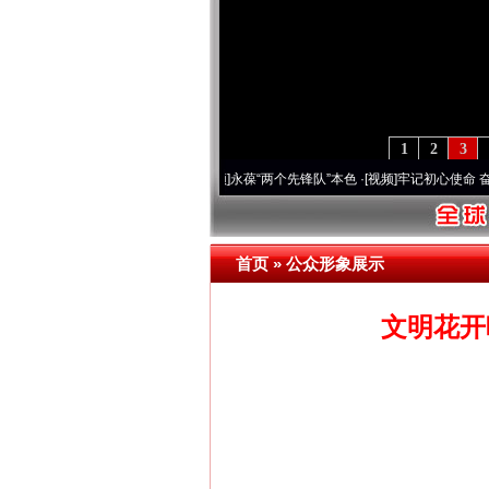
1
2
3
 深刻改变雪域高原..
·[视频]
永葆“两个先锋队”本色
·[视频]
牢记初心使命 奋进复兴征程
首页
»
公众形象展示
文明花开