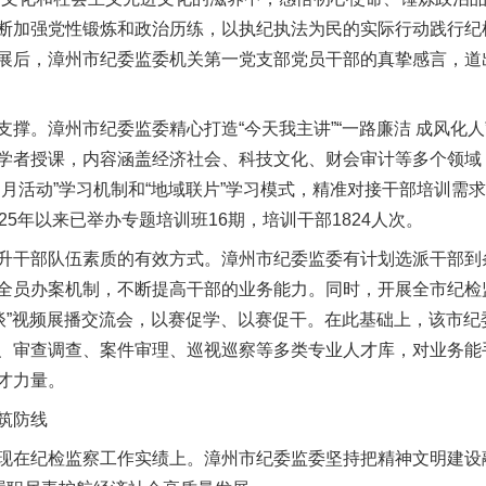
断加强党性锻炼和政治历练，以执纪执法为民的实际行动践行纪
展后，漳州市纪委监委机关第一党支部党员干部的真挚感言，道
。漳州市纪委监委精心打造“今天我主讲”“一路廉洁 成风化人
学者授课，内容涵盖经济社会、科技文化、财会审计等多个领域，
、月活动”学习机制和“地域联片”学习模式，精准对接干部培训需
25年以来已举办专题培训班16期，培训干部1824人次。
干部队伍素质的有效方式。漳州市纪委监委有计划选派干部到
全员办案机制，不断提高干部的业务能力。同时，开展全市纪检
家谈”视频展播交流会，以赛促学、以赛促干。在此基础上，该市
、审查调查、案件审理、巡视巡察等多类专业人才库，对业务能
才力量。
筑防线
在纪检监察工作实绩上。漳州市纪委监委坚持把精神文明建设