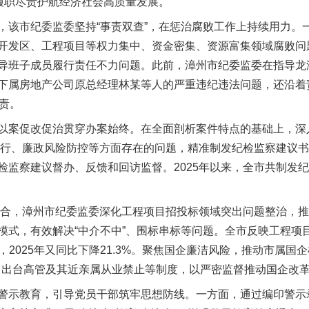
以履职尽责护航经济社会高质量发展。
市纪委监委坚持“事责双查”，在惩治腐败工作上持续用力。
开发区、工程项目等权力集中、资金密集、资源富集领域腐败问
导班子成员履行责任不力问题。此前，漳州市纪委监委在指导龙
下属房地产公司原总经理林某等人的严重违纪违法问题，还沿着
责。
案促改促治贯穿办案始终。在全面剖析案件特点的基础上，深
责”履行、廉政风险防控等方面存在的问题，精准制发纪检监察建议
监察建议督办、反馈和回访监督。2025年以来，全市共制发纪
结合，漳州市纪委监委深化工程项目招投标领域突出问题整治，
模式，有效解决“中介不中”、围标串标等问题。全市反映工程项
础上，2025年又同比下降21.3%。聚焦国企廉洁风险，推动市属国
项，出台高管及其近亲属从业禁止等制度，以严密监督推动国企改
示教育，引导党员干部筑牢思想防线。一方面，通过编印警示