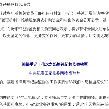
众获得感持续增强。
多年派机关党员干部担任驻村第一书记，持续开展信访举报“
图”管理机制，推动规范惠农补助资金和村集体资金公开公示，进
。”漳州市纪委监委相关负责同志表示，将以获评全国文明单
，以更坚定的信念、更务实的作风、更有力的举措，让文明之花
编辑手记丨信念之焰熔铸纪检监察铁军
中央纪委国家监委网站 曹静静
茶叶“炒上天”
。福建省漳州市纪委监委的工作实践告诉我们：纪检监察铁军
论学习的“四学联动”，党性锤炼与文明滋养在此同频。那份
色基因的赓续。打破“就业务谈业务”的局限，通过“今天我主讲”