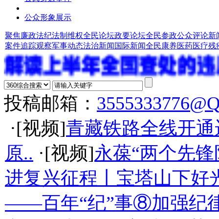
公众形象展示
聚焦廉政法纪
法制维权
全民论坛
政要论坛
全民参政
公众评论
新
案件追踪观察
军事动态
法治新闻
国际新闻
全民康养
医药医疗
残
投稿邮箱：
3555333776@
·[视频]
青藏铁路全线开通
原..
·[视频]
永葆“两个先锋
进复兴征程丨宝塔山下好光
——百年“纪”事⑧加强纪律