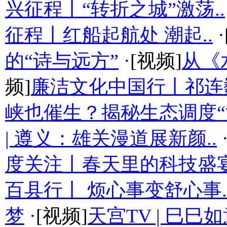
兴征程丨“转折之城”激荡..
征程丨红船起航处 潮起..
·
的“诗与远方”
·[视频]
从《
频]
廉洁文化中国行丨祁连
峡也催生？揭秘生态调度“流
| 遵义：雄关漫道展新颜..
度关注丨春天里的科技盛
百县行丨 烦心事变舒心事.
梦
·[视频]
天宫TV | 巳