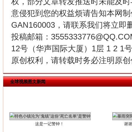
权，部分文章转发推送时未能及时
意侵犯到您的权益烦请告知本网制作采编
网上购药对药下症？
GAN160003，请联系我们将立即删
投稿邮箱：3555333776@QQ
12号（华声国际大厦）1层 1 2
原创权利，请转载时务必注明原创作
全球视频图文新闻
这是一记警钟！
谢