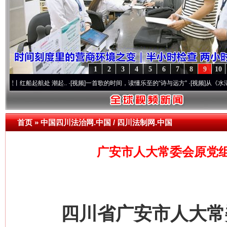
1
2
3
4
5
6
7
8
9
10
起航处 潮起..
·[视频]
一首歌的时间，读懂乐至的“诗与远方”
·[视频]
从《水浒传》看间
首页
»
中国四川法治网.中国 / 四川法制网.中国
广安市人大常委会原党组
四川省广安市人大常委