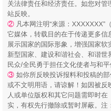
关法律责任和经济责任。如您对管
站反映。
②
凡本网注明“来源：XXXXXX
它媒体，转载目的在于传递更多信
展示国家的国际形象，增强国家软
新型国家、建设和谐社会、和谐世界
民众/全民勇于担任文化使者与和
解纷+调解+退费，一次搞定
③
如你所反映投诉报料和投稿的部
或不文明用语，请谅解！如因被反
人或单位版权和其它问题需即时在
实，有权先行撤除或暂时屏蔽。注