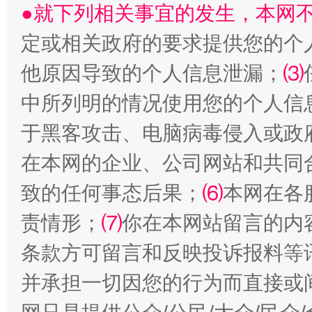
●就下列相关事宜的发生，本网
定或相关政府的要求提供您的个
他原因导致的个人信息泄漏；
⑶
中所列明的情况使用您的个人信
揭批美国五大"原罪"
"炒
于黑客攻击、电脑病毒侵入或政
在本网的企业、公司网站和共同
致的任何事态后果；
⑹
本网在各
责情形；
⑺
你在本网站留言的内
条款方可留言和反映投诉报料等
并承担一切因您的行为而直接或
解纷+调解+退费，一次搞定