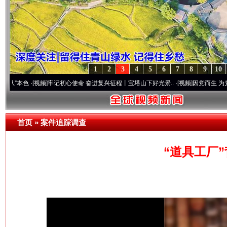
1
2
3
4
5
6
7
8
9
10
·[视频]
牢记初心使命 奋进复兴征程丨宝塔山下好光景..
·[视频]
因党而生 为党而战——百
首页
»
案件追踪调查
“道具工厂