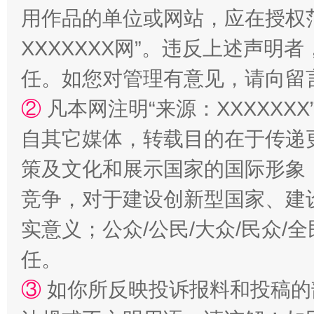
用作品的单位或网站，应在授权
XXXXXXX网”。违反上述声
任。如您对管理有意见，请向留
②
凡本网注明“来源：XXXXX
漫山遍野的桃花与雪山、麦地、白藏房
除了
自其它媒体，转载目的在于传递
策及文化和展示国家的国际形象
竞争，对于建设创新型国家、建
实意义；公众/公民/大众/民众
任。
③
如你所反映投诉报料和投稿的
招工难、用工荒背后