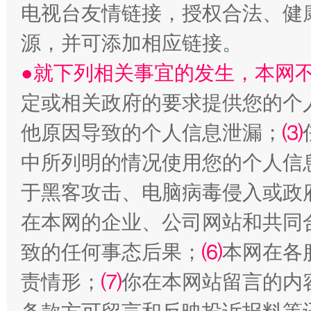
“刷贴”乱象丛生
电视台友情链接，授权合法、健
源，并可添加相应链接。
●就下列相关事宜的发生，本网
定或相关政府的要求提供您的个
他原因导致的个人信息泄漏；
⑶
中所列明的情况使用您的个人信
揭批美国五大"原罪"
"炒
于黑客攻击、电脑病毒侵入或政
在本网的企业、公司网站和共同
致的任何事态后果；
⑹
本网在各
责情形；
⑺
你在本网站留言的内