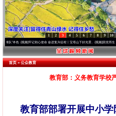
1
2
3
4
5
6
7
8
9
10
色
·[视频]
牢记初心使命 奋进复兴征程丨宝塔山下好光景..
·[视频]
因党而生 为党而战——
首页
»
公众教育
教育部：义务教育学校
教育部部署开展中小学阳