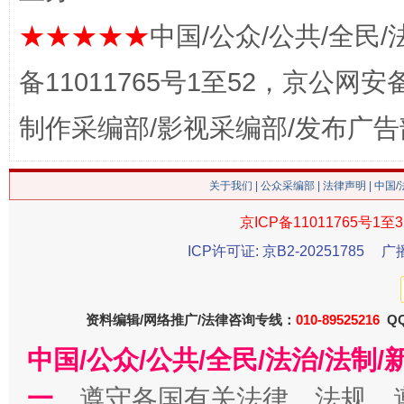
★★★★★
中国/公众/公共/全民/
备11011765号1至52，京公网安备：
这是一记警钟！
谢
制作采编部/影视采编部/发布广告
关于我们
|
公众采编部
|
法律声明
| 中国
京ICP备11011765号1至3
ICP许可证: 京B2-20251785
广
资料编辑/网络推广/法律咨询专线：
010-89525216
QQ
今
在谋一域中谋全局
中国/公众/公共/全民/法治/法
一、
遵守各国有关法律、法规，