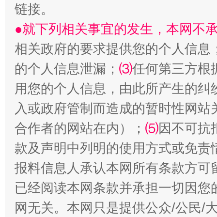
链接。
●就下列相关事宜的发生，本网不
相关政府的要求提供您的个人信息
的个人信息泄漏；
⑶
任何第三方根
生
“刷贴”乱象丛生
用您的个人信息，由此所产生的纠
入或政府管制而造成的暂时性网站
合作者的网站在内）；
⑸
因不可抗
款及声明中列明的使用方式或免责
报料信息人承认本网所有条款方可
已经阅读本网条款并承担一切因您
揭批美国五大"原罪"
"炒
网无关。本网只是提供公众/公民/