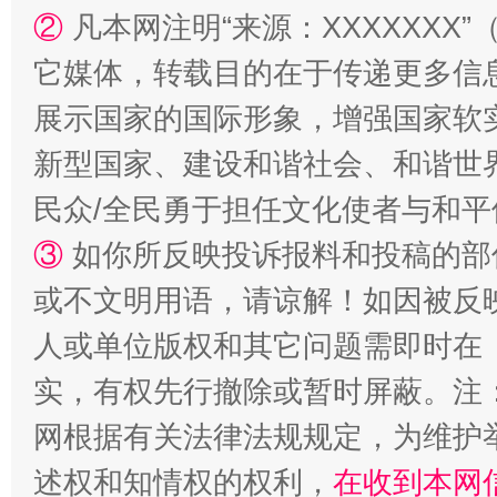
②
凡本网注明“来源：XXXXXX
站台名比不上好声名
它媒体，转载目的在于传递更多信
展示国家的国际形象，增强国家软
新型国家、建设和谐社会、和谐世界
民众/全民勇于担任文化使者与和
③
如你所反映投诉报料和投稿的部
或不文明用语，请谅解！如因被反
人或单位版权和其它问题需即时在
漫山遍野的桃花与雪山、麦地、白藏房
除了
实，有权先行撤除或暂时屏蔽。注
网根据有关法律法规规定，为维护
述权和知情权的权利，
在收到本网