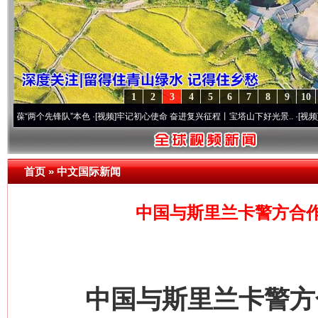
1
2
3
4
5
6
7
8
9
10
个先锋队”本色
·[视频]
牢记初心使命 奋进复兴征程丨宝塔山下好光景..
·[视频]
因党而生 
首页
»
中文国际新闻
中国与斯里兰卡警方合
中国与斯里兰卡警方合