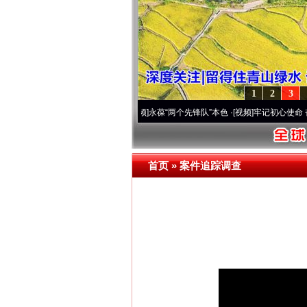
1
2
3
周年 深刻改变雪域高原..
·[视频]
永葆“两个先锋队”本色
·[视频]
牢记初心使命 奋进复兴
首页
»
案件追踪调查