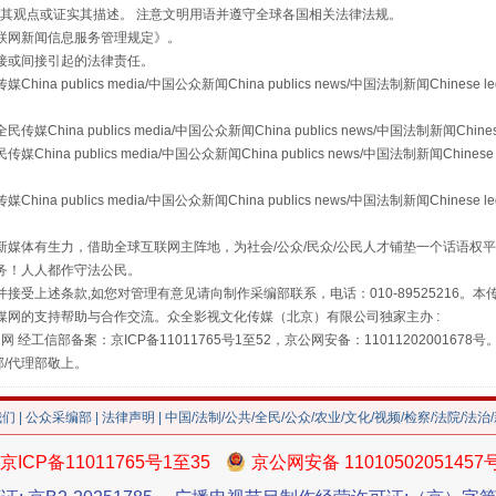
s等传媒网站同意其观点或证实其描述。 注意文明用语并遵守全球各国相关法律法规。
联网新闻信息服务管理规定
》。
接或间接引起的法律责任。
publics media/中国公众新闻China publics news/中国法制新闻Chinese l
a publics media/中国公众新闻China publics news/中国法制新闻Chinese
 publics media/中国公众新闻China publics news/中国法制新闻Chinese 
publics media/中国公众新闻China publics news/中国法制新闻Chinese l
媒体有生力，借助全球互联网主阵地，为社会/公众/民众/公民人才铺垫一个话语权平
务！人人都作守法公民。
"炒鞋教程"里的骗局
接受上述条款,如您对管理有意见请向制作采编部联系，电话：010-89525216。
媒网的支持帮助与合作交流。众全影视文化传媒（北京）有限公司独家主办 :
网 经工信部备案：京ICP备11011765号1至52，京公网安备：11011202001678号
部/代理部敬上。
我们
|
公众采编部
|
法律声明
| 中国/法制/公共/全民/公众/农业/文化/视频/检察/法院/法治
京ICP备11011765号1至35
京公网安备 11010502051457