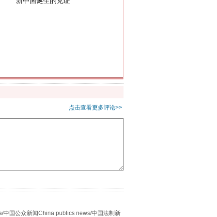
千亩耕地变“别墅”
点击查看更多评论>>
别拿“量子”当幌子
众新闻China publics news/中国法制新