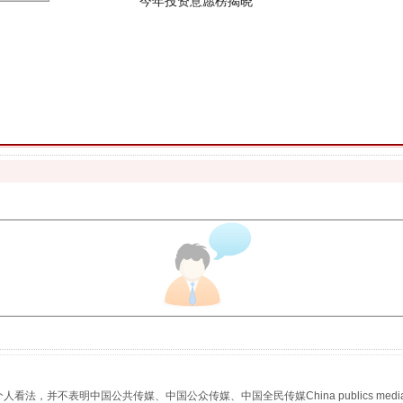
魏明亮严重违纪违法案透视
生物安全法正式实施
，并不表明中国公共传媒、中国公众传媒、中国全民传媒China publics media/中国公