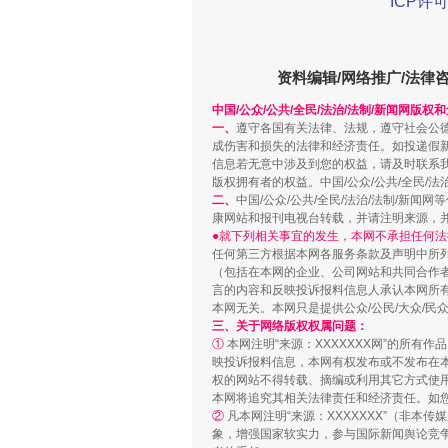
ICP许可
资料编辑/网络推广/法律
解纷+调解+退费，一次搞定
中国/公众/公共/全民/法治/法制/新闻网版权
一、
遵守各国有关法律、法规，遵守社会公
成伤害和损失的法律和经济责任。如投递假
信息若无意中涉及到您的权益，请及时联系
版权拥有者的权益。中国/公众/公共/全民/法
二、
中国/公众/公共/全民/法治/法制/
康网站和报刊电视台转载，并请注明来源，
●就下列相关事宜的发生，本网不承担任何法
任何第三方根据本网各服务条款及声明中所
（包括在本网的企业、公司网站和共同合作
言的内容和反映投诉报料信息人承认本网所
本网无关。本网只是提供公众/公民/大众/
三、关于网络版权权属问题：
站台名比不上好声名
①
本网注明“来源：XXXXXXX网”的所有
映投诉报料信息，本网有权发布或不发布在
权的网站不得转载、摘编或利用其它方式使用
本网将追究其相关法律责任和经济责任。如
②
凡本网注明“来源：XXXXXXX”（非
象，增强国家软实力，参与国际新闻舆论竞争