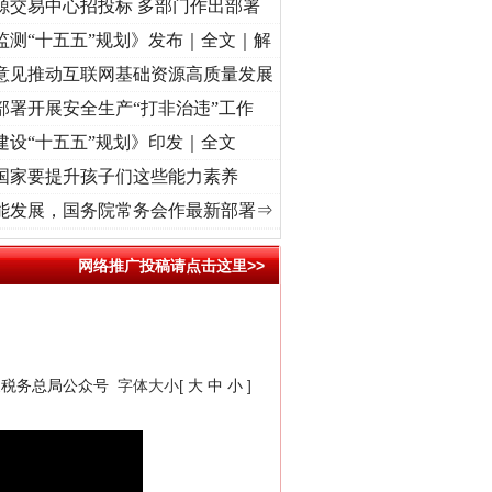
源交易中心招投标 多部门作出部署
监测“十五五”规划》发布｜全文｜解
意见推动互联网基础资源高质量发展
部署开展安全生产“打非治违”工作
建设“十五五”规划》印发｜全文
国家要提升孩子们这些能力素养
牢记初心使命 奋进复兴征程丨“转折之城”激荡..
·[视频]
牢记初心使命 奋进复兴征程丨红船
能发展，国务院常务会作最新部署⇒
网络推广投稿请点击这里>>
家税务总局公众号
字体大小[
大
中
小
]