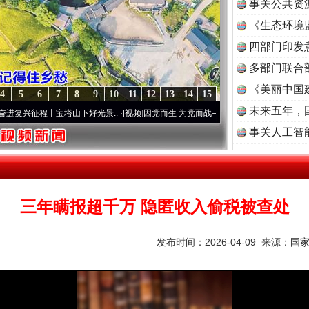
事关公共资
《生态环境
读
四部门印发
多部门联合
《美丽中国
4
5
6
7
8
9
10
11
12
13
14
15
未来五年，
征程丨宝塔山下好光景..
·[视频]
因党而生 为党而战——百年“纪”事⑧加强纪律..
·[视频]
事关人工智
三年瞒报超千万 隐匿收入偷税被查处
发布时间：2026-04-09 来源：
国