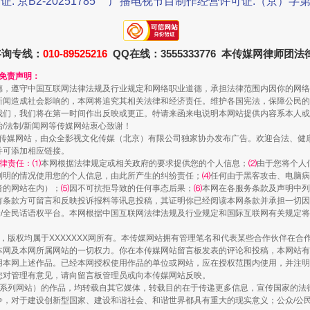
证: 京B2-20251785
广播电视节目制作经营许可证:（京）字第3
珠宝鉴定乱象
咨询专线：
010-89525216
QQ在线：3555333776 本传媒网律师团
和免责声明：
德，遵守中国互联网法律法规及行业规定和网络职业道德，承担法律范围内因你的网络
新闻造成社会影响的，本网将追究其相关法律和经济责任。维护各国宪法，保障公民的
我们，我们将在第一时间作出反映或更正。特请来函来电说明本网站提供内容系本人或
治/法制/新闻网等传媒网站衷心致谢！
新闻网等传媒网站，由众全影视文化传媒（北京）有限公司独家协办发布广告。欢迎合法、
并可添加相应链接。
律责任：⑴
本网根据法律规定或相关政府的要求提供您的个人信息；
⑵
由于您将个人
列明的情况使用您的个人信息，由此所产生的纠纷责任；
⑷
任何由于黑客攻击、电脑病
者的网站在内）；
⑸
因不可抗拒导致的任何事态后果；
⑹
本网在各服务条款及声明中列
有条款方可留言和反映投诉报料等讯息投稿，其证明你已经阅读本网条款并承担一切因
民众/全民话语权平台。本网根据中国互联网法律法规及行业规定和国际互联网有关规定
作品，版权均属于XXXXXXX网所有。本传媒网站拥有管理笔名和代表某些合作伙伴在
走近一线检察官
本网及本网所属网站的一切权力。你在本传媒网站留言板发表的评论和投稿，本网站有
本网上述作品。已经本网授权使用作品的单位或网站，应在授权范围内使用，并注明“来
您对管理有意见，请向留言板管理员或向本传媒网站反映。
本传媒系列网站）的作品，均转载自其它媒体，转载目的在于传递更多信息，宣传国家的
，对于建设创新型国家、建设和谐社会、和谐世界都具有重大的现实意义；公众/公民/