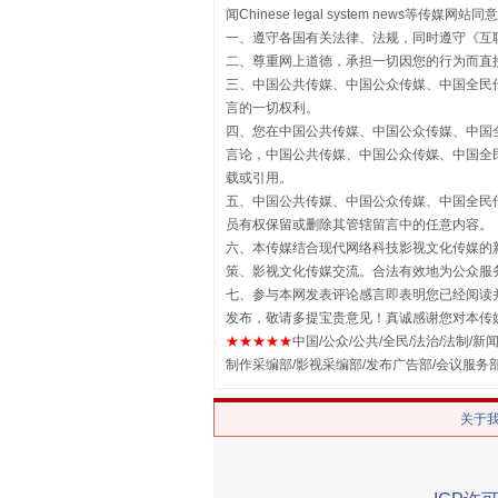
“刷贴”乱象丛生
闻Chinese legal system new
一、遵守各国有关法律、法规，同时遵守《
互
二、尊重网上道德，承担一切因您的行为而直
三、中国公共传媒、中国公众传媒、中国全民传媒China 
言的一切权利。
四、您在中国公共传媒、中国公众传媒、中国全民传媒Chin
言论，中国公共传媒、中国公众传媒、中国全民传媒China
载或引用。
五、中国公共传媒、中国公众传媒、中国全民传媒China 
员有权保留或删除其管辖留言中的任意内容。
六、本传媒结合现代网络科技影视文化传媒的新
策、影视文化传媒交流。合法有效地为公众服
揭批美国五大"原罪"
七、参与本网发表评论感言即表明您已经阅读并
发布，敬请多提宝贵意见！真诚感谢您对本传
★★★★★
中国/公众/公共/全民/法治/法制/新闻
制作采编部/影视采编部/发布广告部/会议服务
关于