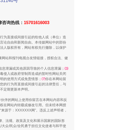
1140号
法律咨询热线：
15701616003
重拳出击！专项整治午间酒驾
行为直接或间接引起的给他人或（单位）造
言论自由和新闻自由。本传媒网站中的部份
法人版权所有，网站有权先行撤除，以保护
健康网站和报刊电视台友情链接，授权合法、健
信息泄漏或其他原因导致的个人信息泄漏；
⑶
毒侵入或政府管制而造成的暂时性网站关闭
明的使用方式或免责情形；
⑺
你在本网站留
您的行为而直接或间接引起的法律责任，与
将不定期更新本声明。
“谁都不怕”的他落马了
合作伙伴的网站上使用你留言在本网站内容和反
权在网站内转载或修改引用。但未经本网授
源于：XXXXXXX网”。违反上述声明者，
法律、法规、政策及文化和展示国家的国际形
大众/民众/全民勇于担任文化使者与和平使