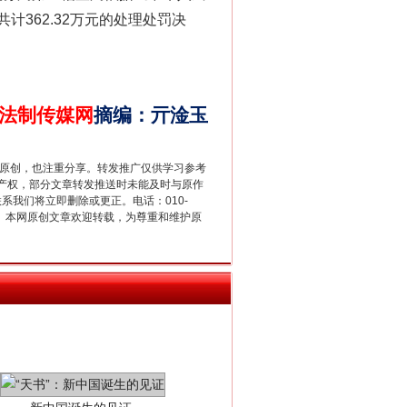
362.32万元的处理处罚决
法官巧妙执行解纠纷
法制传媒网
摘编
：
亓淦玉
重原创，也注重分享。转发推广仅供学习参考
产权，部分文章转发推送时未能及时与原作
联系我们将立即删除或更正。电话：010-
2 1号。本网原创文章欢迎转载，为尊重和维护原
新中国诞生的见证