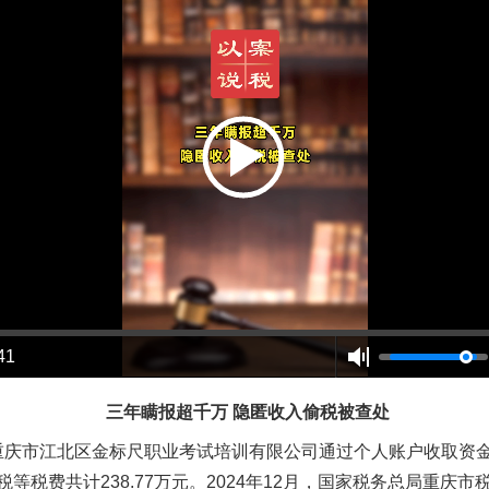
茶叶“炒上天”
41
三年瞒报超千万 隐匿收入偷税被查处
，重庆市江北区金标尺职业考试培训有限公司通过个人账户收取资
等税费共计238.77万元。2024年12月，国家税务总局重庆