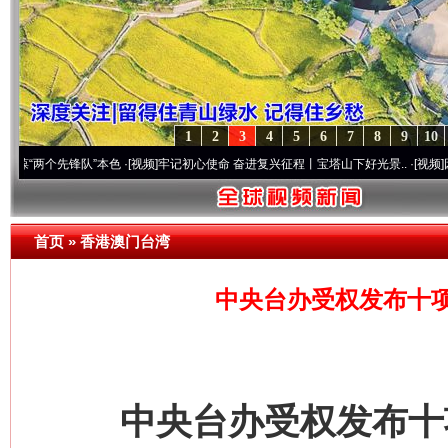
1
2
3
4
5
6
7
8
9
10
个先锋队”本色
·[视频]
牢记初心使命 奋进复兴征程丨宝塔山下好光景..
·[视频]
因党而生 
首页
»
香港澳门台湾
中央台办受权发布十
中央台办受权发布十项