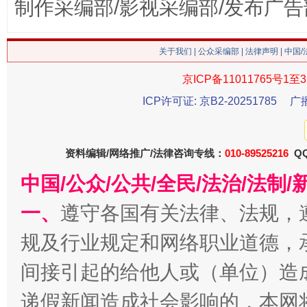
制作采编部/影视采编部/发布广告
魏明亮
关于我们
|
公众采编部
|
法律声明
| 中国
京ICP备11011765号1至3
ICP许可证: 京B2-20251785
广
资料编辑/网络推广/法律咨询专线：
010-89525216
QQ
中国/公众/公共/全民/法治/法
生
“刷贴”乱象丛生
一、
遵守各国有关法律、法规，
规及行业规定和网络职业道德，
间接引起的给他人或（单位）造
递假新闻造成社会影响的，本网