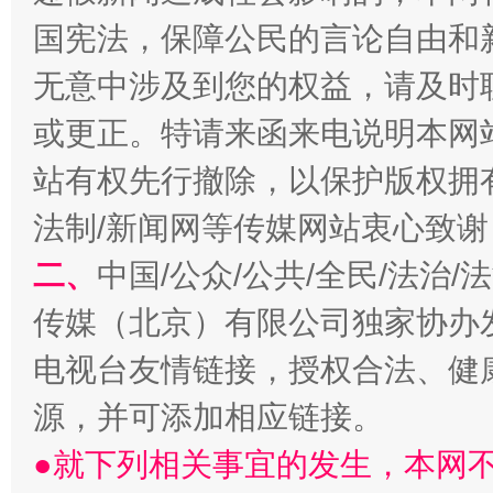
国宪法，保障公民的言论自由和
无意中涉及到您的权益，请及时
揭批美国五大"原罪"
"炒
或更正。特请来函来电说明本网
站有权先行撤除，以保护版权拥有者
法制/新闻网等传媒网站衷心致谢
二、
中国/公众/公共/全民/法治
传媒（北京）有限公司独家协办
电视台友情链接，授权合法、健
解纷+调解+退费，一次搞定
源，并可添加相应链接。
●就下列相关事宜的发生，本网