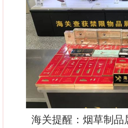
网上购药对药下症？
这是一记警钟！
谢
海关提醒：烟草制品属