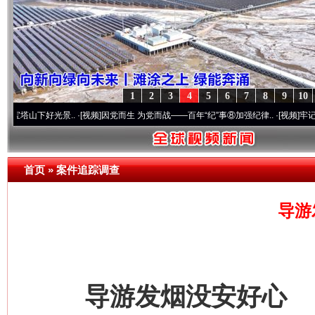
1
2
3
4
5
6
7
8
9
10
光景..
·[视频]
因党而生 为党而战——百年“纪”事⑧加强纪律..
·[视频]
牢记初心使命 奋
首页
»
案件追踪调查
导游
导游发烟没安好心