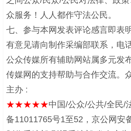
之间公众/民众/公民对法律、政
众服务！人人都作守法公民。
七、参与本网发表评论感言即表明
有意见请向制作采编部联系，电话：0
今
在谋一域中谋全局
公众传媒所有辅助网站属多元发
传媒网的支持帮助与合作交流。
主办 :
★★★★★
中国/公众/公共/全民/
备11011765号1至52，京公网安备：
习近平的博鳌关键词