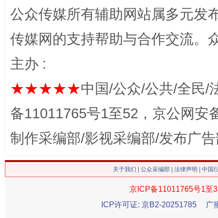
公众传媒所有辅助网站属多元发
传媒网的支持帮助与合作交流。
站台名比不上好声名
主办 :
★★★★★
中国/公众/公共/全民/
备11011765号1至52，京公网安备：
制作采编部/影视采编部/发布广告
关于我们
|
公众采编部
|
法律声明
| 中国
漫山遍野的桃花与雪山、麦地、白藏房
除了
京ICP备11011765号1至3
ICP许可证: 京B2-20251785
广