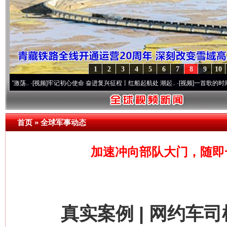
1
2
3
4
5
6
7
8
9
10
[视频]
牢记初心使命 奋进复兴征程丨红船起航处 潮起..
·[视频]
一首歌的时间，读懂乐至
首页
»
全球军事动态
加速冲向部队大门，随即
真实案例 | 网约车司