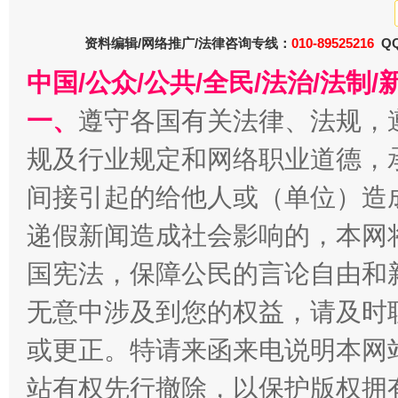
资料编辑/网络推广/法律咨询专线：
010-89525216
QQ
中国/公众/公共/全民/法治/法
一、
遵守各国有关法律、法规，
规及行业规定和网络职业道德，
招工难、用工荒背后
间接引起的给他人或（单位）造
递假新闻造成社会影响的，本网
国宪法，保障公民的言论自由和
无意中涉及到您的权益，请及时
或更正。特请来函来电说明本网
站有权先行撤除，以保护版权拥有者
网上购药对药下症？