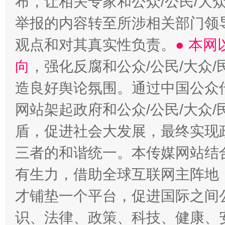
布，让相关专家和公众/公民/大
举报的内容转至所涉相关部门领
站台名比不上好声名
观点和对其真实性负责。
● 本
向
，强化反腐和公众/公民/大众
造良好舆论氛围。通过中国公众传
网站架起政府和公众/公民/大众
盾，促进社会大发展，最终实现政
三者的和谐统一。本传媒网站结
漫山遍野的桃花与雪山、麦地、白藏房
除了
有生力，借助全球互联网主阵地，
才铺垫一个平台，促进国际之间公
识、法律、政策、科技、健康、