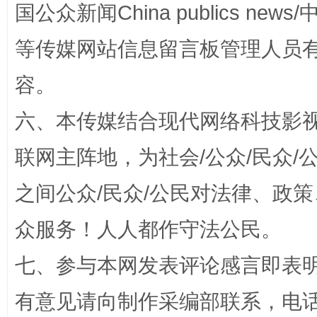
揭批美国五大"原罪"
"炒
国公众新闻China publics news/中
等传媒网站信息留言板管理人员
容。
六、本传媒结合现代网络科技影
联网主阵地，为社会/公众/民众
之间公众/民众/公民对法律、政
解纷+调解+退费，一次搞定
众服务！人人都作守法公民。
七、参与本网发表评论感言即表明
有意见请向制作采编部联系，电话：0