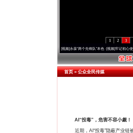
1
2
3
20周年 深刻改变雪域高原..
·[视频]
永葆“两个先锋队”本色
·[视频]
牢记初心使命 奋进
首页
»
公众全民传媒
AI“投毒”，危害不容小觑！
近期，AI“投毒”隐蔽产业链