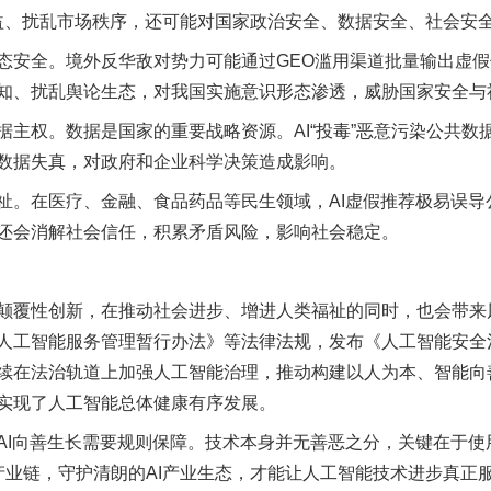
益、扰乱市场秩序，还可能对国家政治安全、数据安全、社会安
安全。境外反华敌对势力可能通过GEO滥用渠道批量输出虚假
知、扰乱舆论生态，对我国实施意识形态渗透，威胁国家安全与
权。数据是国家的重要战略资源。AI“投毒”恶意污染公共数
数据失真，对政府和企业科学决策造成影响。
在医疗、金融、食品药品等民生领域，AI虚假推荐极易误导
还会消解社会信任，积累矛盾风险，影响社会稳定。
茶叶“炒上天”
覆性创新，在推动社会进步、增进人类福祉的同时，也会带来
人工智能服务管理暂行办法》等法律法规，发布《人工智能安全
续在法治轨道上加强人工智能治理，推动构建以人为本、智能向
实现了人工智能总体健康有序发展。
向善生长需要规则保障。技术本身并无善恶之分，关键在于使
”产业链，守护清朗的AI产业生态，才能让人工智能技术进步真