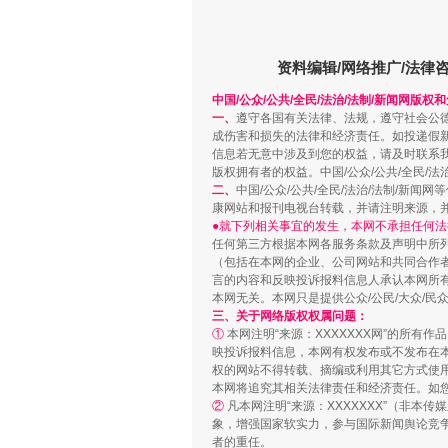
解纷+调解+退费，一次搞定
资料编辑/网络推广/法律
中国/公众/公共/全民/法治/法制/新闻网版权
一、
遵守各国有关法律、法规，遵守社会公
成伤害和损失的法律和经济责任。如投递假
信息若无意中涉及到您的权益，请及时联系
版权拥有者的权益。中国/公众/公共/全民/法
二、
中国/公众/公共/全民/法治/法制/
康网站和报刊电视台转载，并请注明来源，
●就下列相关事宜的发生，本网不承担任何法
任何第三方根据本网各服务条款及声明中所
（包括在本网的企业、公司网站和共同合作
站台名比不上好声名
言的内容和反映投诉报料信息人承认本网所
本网无关。本网只是提供公众/公民/大众/
三、关于网络版权权属问题：
①
本网注明“来源：XXXXXXX网”的所有
映投诉报料信息，本网有权发布或不发布在
权的网站不得转载、摘编或利用其它方式使用
本网将追究其相关法律责任和经济责任。如
②
凡本网注明“来源：XXXXXXX”（非
象，增强国家软实力，参与国际新闻舆论竞争
者的重任。