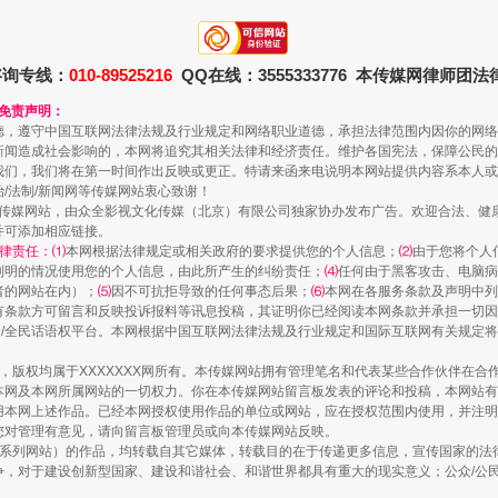
珠宝鉴定乱象
咨询专线：
010-89525216
QQ在线：3555333776 本传媒网律师团
和免责声明：
德，遵守中国互联网法律法规及行业规定和网络职业道德，承担法律范围内因你的网络
新闻造成社会影响的，本网将追究其相关法律和经济责任。维护各国宪法，保障公民的
我们，我们将在第一时间作出反映或更正。特请来函来电说明本网站提供内容系本人或
治/法制/新闻网等传媒网站衷心致谢！
新闻网等传媒网站，由众全影视文化传媒（北京）有限公司独家协办发布广告。欢迎合法、
并可添加相应链接。
律责任：⑴
本网根据法律规定或相关政府的要求提供您的个人信息；
⑵
由于您将个人
列明的情况使用您的个人信息，由此所产生的纠纷责任；
⑷
任何由于黑客攻击、电脑病
者的网站在内）；
⑸
因不可抗拒导致的任何事态后果；
⑹
本网在各服务条款及声明中列
有条款方可留言和反映投诉报料等讯息投稿，其证明你已经阅读本网条款并承担一切因
走近一线检察官
民众/全民话语权平台。本网根据中国互联网法律法规及行业规定和国际互联网有关规定
作品，版权均属于XXXXXXX网所有。本传媒网站拥有管理笔名和代表某些合作伙伴在
本网及本网所属网站的一切权力。你在本传媒网站留言板发表的评论和投稿，本网站有
本网上述作品。已经本网授权使用作品的单位或网站，应在授权范围内使用，并注明“来
您对管理有意见，请向留言板管理员或向本传媒网站反映。
本传媒系列网站）的作品，均转载自其它媒体，转载目的在于传递更多信息，宣传国家的
，对于建设创新型国家、建设和谐社会、和谐世界都具有重大的现实意义；公众/公民/