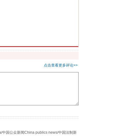
千亩耕地变“别墅”
点击查看更多评论>>
别拿“量子”当幌子
众新闻China publics news/中国法制新