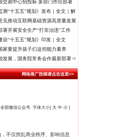
源交易中心招投标 多部门作出部署
监测“十五五”规划》发布｜全文｜解
意见推动互联网基础资源高质量发展
部署开展安全生产“打非治违”工作
建设“十五五”规划》印发｜全文
国家要提升孩子们这些能力素养
频]
牢记初心使命 奋进复兴征程丨“转折之城”激荡..
·[视频]
牢记初心使命 奋进复兴征程丨
能发展，国务院常务会作最新部署⇒
网络推广投稿请点击这里>>
安全部微信公众号
字体大小[
大
中
小
]
为，不仅扰乱商业秩序、影响信息