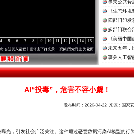
事关公共资
《生态环境
读
四部门印发
多部门联合
《美丽中国
4
5
6
7
8
9
10
11
12
13
14
15
未来五年，
复兴征程丨宝塔山下好光景..
·[视频]
因党而生 为党而战——百年“纪”事⑧加强纪律..
·[视
事关人工智
AI“投毒”，危害不容小觑！
发布时间：2026-04-22 来源：
国家
被曝光，引发社会广泛关注。这种通过恶意数据污染AI模型的行