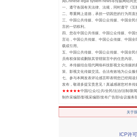
闻Chinese legal system new
一、遵守各国有关法律、法规，同时遵守《
互
二、尊重网上道德，承担一切因您的行为而直
三、中国公共传媒、中国公众传媒、中国全民传媒China 
言的一切权利。
四、您在中国公共传媒、中国公众传媒、中国全民传媒Chin
言论，中国公共传媒、中国公众传媒、中国全民传媒China
载或引用。
五、中国公共传媒、中国公众传媒、中国全民传媒China 
揭批美国五大"原罪"
员有权保留或删除其管辖留言中的任意内容。
六、本传媒结合现代网络科技影视文化传媒的新
策、影视文化传媒交流。合法有效地为公众服
七、参与本网发表评论感言即表明您已经阅读并
发布，敬请多提宝贵意见！真诚感谢您对本传
★★★★★
中国/公众/公共/全民/法治/法制/新闻
制作采编部/影视采编部/发布广告部/会议服务
关于
ICP许可