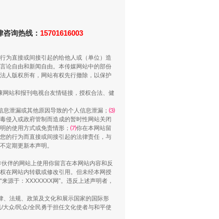
重拳出击！专项整治午间酒驾
法律咨询热线：
15701616003
行为直接或间接引起的给他人或（单位）造
言论自由和新闻自由。本传媒网站中的部份
法人版权所有，网站有权先行撤除，以保护
健康网站和报刊电视台友情链接，授权合法、健
信息泄漏或其他原因导致的个人信息泄漏；
⑶
毒侵入或政府管制而造成的暂时性网站关闭
明的使用方式或免责情形；
⑺
你在本网站留
“谁都不怕”的他落马了
您的行为而直接或间接引起的法律责任，与
将不定期更新本声明。
合作伙伴的网站上使用你留言在本网站内容和反
权在网站内转载或修改引用。但未经本网授
源于：XXXXXXX网”。违反上述声明者，
法律、法规、政策及文化和展示国家的国际形
大众/民众/全民勇于担任文化使者与和平使