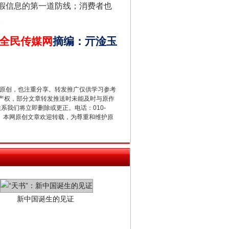
假信息的第一道防线；消费者也
法官巧妙执行解纠纷
。
全民传媒网
摘编
：
亓淦玉
重原创，也注重分享。转发推广仅供学习参考
产权，部分文章转发推送时未能及时与原作
联系我们将立即删除或更正。电话：010-
2 1号。本网原创文章欢迎转载，为尊重和维护原
新中国诞生的见证