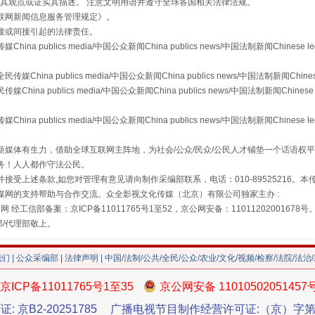
s等传媒网站同意其观点或证实其描述。 注意文明用语并遵守全球各国相关法律法规。
联网新闻信息服务管理规定
》。
接或间接引起的法律责任。
publics media/中国公众新闻China publics news/中国法制新闻Chinese l
a publics media/中国公众新闻China publics news/中国法制新闻Chinese
 publics media/中国公众新闻China publics news/中国法制新闻Chinese 
publics media/中国公众新闻China publics news/中国法制新闻Chinese l
"炒鞋教程"里的骗局
媒体有生力，借助全球互联网主阵地，为社会/公众/民众/公民人才铺垫一个话语权平
务！人人都作守法公民。
接受上述条款,如您对管理有意见请向制作采编部联系，电话：010-89525216。
媒网的支持帮助与合作交流。众全影视文化传媒（北京）有限公司独家主办 :
网 经工信部备案：京ICP备11011765号1至52，京公网安备：11011202001678号
部/代理部敬上。
我们
|
公众采编部
|
法律声明
| 中国/法制/公共/全民/公众/农业/文化/视频/检察/法院/法治
京ICP备11011765号1至35
京公网安备 11010502051457
证: 京B2-20251785
广播电视节目制作经营许可证:（京）字第3