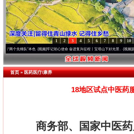
1
2
3
4
5
6
7
8
9
10
先锋队”本色
·[视频]
牢记初心使命 奋进复兴征程丨宝塔山下好光景..
·[视频]
因党而生 为
首页
»
医药医疗/康养
18地区试点中医药
商务部、国家中医药局