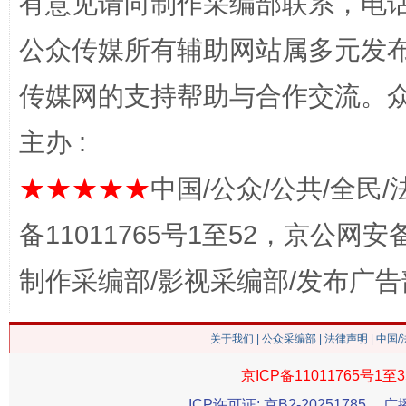
有意见请向制作采编部联系，电话：0
公众传媒所有辅助网站属多元发
传媒网的支持帮助与合作交流。
网上购药对药下症？
主办 :
★★★★★
中国/公众/公共/全民/
备11011765号1至52，京公网安备：
制作采编部/影视采编部/发布广告
这是一记警钟！
谢
关于我们
|
公众采编部
|
法律声明
| 中国
京ICP备11011765号1至3
ICP许可证: 京B2-20251785
广