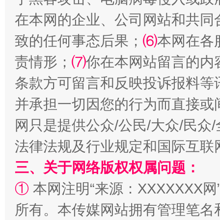
在本网的企业、公司网站和共同
致的任何事态后果；
⑹
本网在各
揭批美国五大"原罪"
"炒
责情形；
⑺
你在本网站留言的内
条款方可留言和反映投诉报料等
并承担一切因您的行为而直接或
网只是提供公众/公民/大众/民
法律法规及行业规定和国际互联
三、关于网络版权权属问题：
解纷+调解+退费，一次搞定
①
本网注明“来源：XXXXXXX网
所有。本传媒网站拥有管理笔名