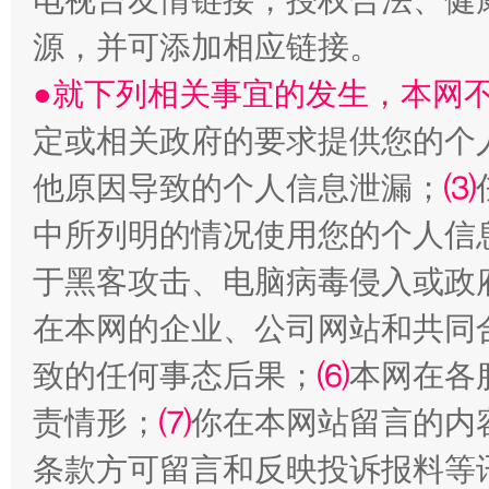
电视台友情链接，授权合法、健
源，并可添加相应链接。
●就下列相关事宜的发生，本网
定或相关政府的要求提供您的个
生
“刷贴”乱象丛生
他原因导致的个人信息泄漏；
⑶
中所列明的情况使用您的个人信
于黑客攻击、电脑病毒侵入或政
在本网的企业、公司网站和共同
致的任何事态后果；
⑹
本网在各
责情形；
⑺
你在本网站留言的内
揭批美国五大"原罪"
"炒
条款方可留言和反映投诉报料等