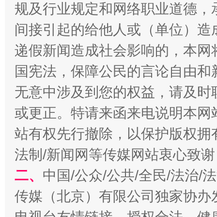
规及行业规定和网络职业道德，
今
间接引起的给他人或（单位）造
在谋一域中谋全局
递假新闻造成社会影响的，本网
国宪法，保障公民的言论自由和
无意中涉及到您的权益，请及时
或更正。特请来函来电说明本网
站有权先行撤除，以保护版权拥有者
法制/新闻网等传媒网站衷心致谢
习近平的博鳌关键词
魏明亮
二、
中国/公众/公共/全民/法治
传媒（北京）有限公司独家协办