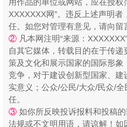
用作品的单位或网站，应在授权
站台名比不上好声名
XXXXXXX网”。违反上述声
任。如您对管理有意见，请向留
②
凡本网注明“来源：XXXXX
自其它媒体，转载目的在于传递
策及文化和展示国家的国际形象
竞争，对于建设创新型国家、建
漫山遍野的桃花与雪山、麦地、白藏房
除了
实意义；公众/公民/大众/民众
任。
③
如你所反映投诉报料和投稿的
法规或不文明用语，请谅解！如