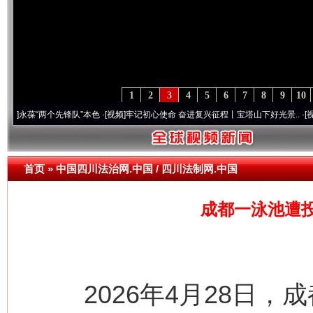
1
2
3
4
5
6
7
8
9
10
“两个先锋队”本色
·[视频]
牢记初心使命 奋进复兴征程丨宝塔山下好光景..
·[视频]
因党而
首页
»
中国四川法治网.中国 / 四川法制网.中国
成都一泳池遭
2026年4月28日，