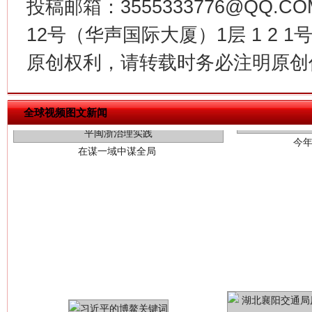
投稿邮箱：3555333776@QQ
12号（华声国际大厦）1层 1 2
原创权利，请转载时务必注明原创作
今
在谋一域中谋全局
全球视频图文新闻
习近平的博鳌关键词
魏明亮