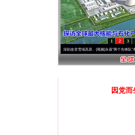
1
2
3
]
青藏铁路全线开通运营20周年 深刻改变雪域高原..
·[视频]
永葆“两个先锋队”本色
·[视
首页
»
公众论坛/评论
因党而