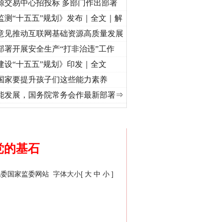
源交易中心招投标 多部门作出部署
监测“十五五”规划》发布｜全文｜解
意见推动互联网基础资源高质量发展
部署开展安全生产“打非治违”工作
建设“十五五”规划》印发｜全文
国家要提升孩子们这些能力素养
”事⑧加强纪律..
·[视频]
牢记初心使命 奋进复兴征程丨“转折之城”激荡..
·[视频]
牢记初
能发展，国务院常务会作最新部署⇒
网络推广投稿请点击这里>>
党的基石
纪委国家监委网站
字体大小[
大
中
小
]