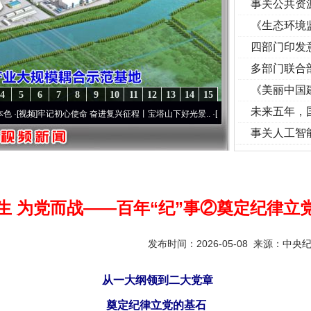
事关公共资
《生态环境
读
四部门印发
多部门联合
《美丽中国
4
5
6
7
8
9
10
11
12
13
14
15
未来五年，
频]
牢记初心使命 奋进复兴征程丨宝塔山下好光景..
·[视频]
因党而生 为党而战——百年“纪
事关人工智
生 为党而战——百年“纪”事②奠定纪律立
发布时间：2026-05-08 来源：
中央
从一大纲领到二大党章
奠定纪律立党的基石